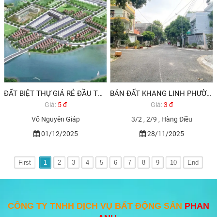
ĐẤT BIỆT THỰ GIÁ RẺ ĐẦU TƯ TP VŨNG TÀU
BÁN ĐẤT KHANG LINH PHƯỜNG 11 VŨNG TÀU GẦN BIỂN
Giá:
5 đ
Giá:
3 đ
Võ Nguyên Giáp
3/2 , 2/9 , Hàng Điều
01/12/2025
28/11/2025
First
1
2
3
4
5
6
7
8
9
10
End
CÔNG TY TNHH DỊCH VỤ BẤT ĐỘNG SẢN
PHAN