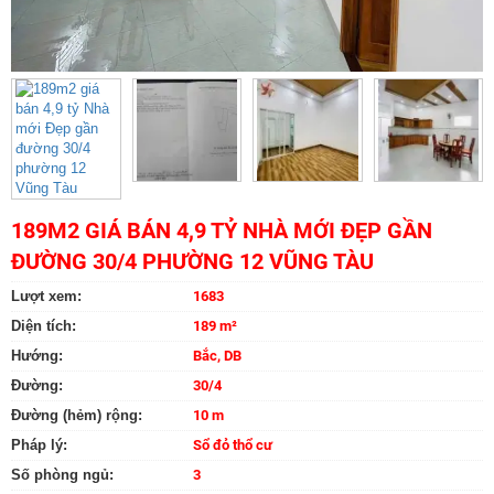
189M2 GIÁ BÁN 4,9 TỶ NHÀ MỚI ĐẸP GẦN
ĐƯỜNG 30/4 PHƯỜNG 12 VŨNG TÀU
Lượt xem:
1683
Diện tích:
189 m²
Hướng:
Bắc, DB
Đường:
30/4
Đường (hẻm) rộng:
10 m
Pháp lý:
Sổ đỏ thổ cư
Số phòng ngủ:
3