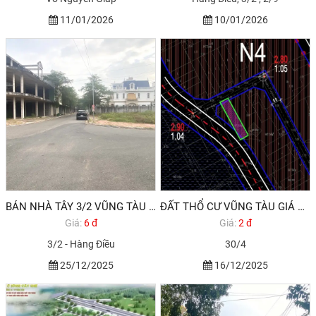
11/01/2026
10/01/2026
BÁN NHÀ TÂY 3/2 VŨNG TÀU HODECO
ĐẤT THỔ CƯ VŨNG TÀU GIÁ RẺ 2,850 TỶ 100M2
Giá:
6 đ
Giá:
2 đ
3/2 - Hàng Điều
30/4
25/12/2025
16/12/2025