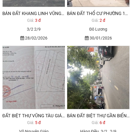
BÁN ĐẤT KHANG LINH VŨNG TÀU PHƯỜNG 11 GẦN BIỂN
BÁN ĐẤT THỔ CƯ PHƯỜNG 11 VŨNG TÀU 100M2 2,6 TỶ (1/2026)
Giá:
3 đ
Giá:
2 đ
3/2 2/9
Đô Lương
28/02/2026
30/01/2026
ĐẤT BIỆT THỰ VŨNG TÀU GIÁ RẺ NHƯ CHO 270M2 5,4 TỶ
BÁN ĐẤT BIỆT THỰ GẦN BIỂN VŨNG TÀU, GẦN SUN GRUOP GIÁ 6,6 TỶ
Giá:
5 đ
Giá:
6 đ
Võ Nguyên Giáp
Hàng Điều, 3/2 , 2/9