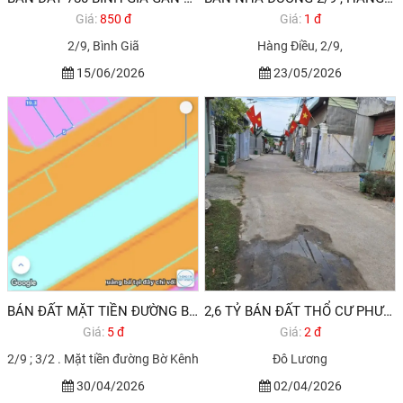
Giá:
850 đ
Giá:
1 đ
2/9, Bình Giã
Hàng Điều, 2/9,
15/06/2026
23/05/2026
BÁN ĐẤT MẶT TIỀN ĐƯỜNG BỜ SÔNG PHƯỜNG 10 VŨNG TÀU GIÁ CHỈ 5,5 TỶ
2,6 TỶ BÁN ĐẤT THỔ CƯ PHƯỜNG 11 VŨNG TÀU
Giá:
5 đ
Giá:
2 đ
2/9 ; 3/2 . Mặt tiền đường Bờ Kênh
Đô Lương
30/04/2026
02/04/2026