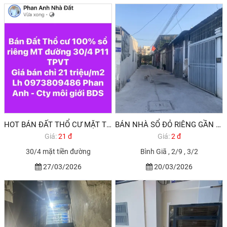
HOT BÁN ĐẤT THỔ CƯ MẶT TIỀN ĐƯỜNG 30/4 P11 TPVT
BÁN NHÀ SỔ ĐỎ RIÊNG GẦN KHU KHANG LINH VŨNG TÀU
Giá:
21 đ
Giá:
2 đ
30/4 mặt tiền đường
Bình Giã , 2/9 , 3/2
27/03/2026
20/03/2026