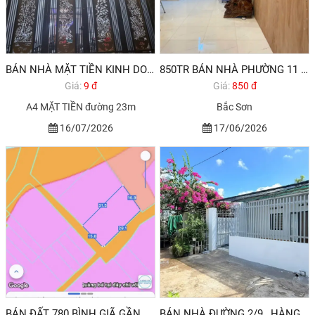
BÁN NHÀ MẶT TIỀN KINH DOANH BUÔN BÁN TỐT ĐỐI DIỆN TRƯỜNG C1-2 VŨNG TÀU
850TR BÁN NHÀ PHƯỜNG 11 VŨNG TÀU. HÀNG HIẾM
Giá:
9 đ
Giá:
850 đ
A4 MẶT TIỀN đường 23m
Bắc Sơn
16/07/2026
17/06/2026
BÁN ĐẤT 780 BÌNH GIÃ GẦN ĐƯỜNG 2/9 CỔNG KHANG LINH VŨNG TÀU
BÁN NHÀ ĐƯỜNG 2/9 , HÀNG ĐIỀU GẦN BỆNH VIỆN MỚI VŨNG TÀU