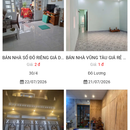
BÁN NHÀ SỔ ĐỎ RIÊNG GIÁ DƯỚI 2 TỶ ĐƯỜNG 30/4 PHƯỜNG 11 VŨNG TÀU
BÁN NHÀ VŨNG TÀU GIÁ RẺ 137M2 1,9 TỶ
Giá:
2 đ
Giá:
1 đ
30/4
Đô Lương
22/07/2026
21/07/2026