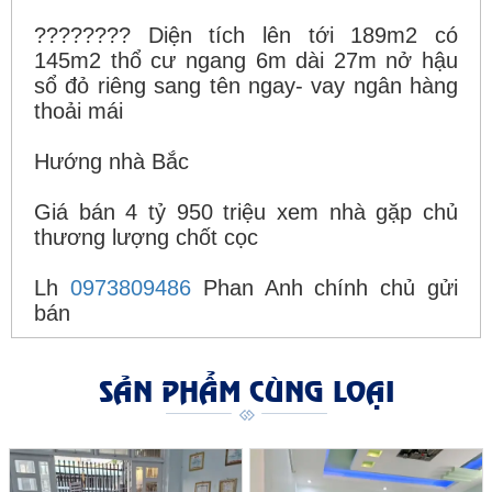
???????? Diện tích lên tới 189m2 có
145m2 thổ cư ngang 6m dài 27m nở hậu
sổ đỏ riêng sang tên ngay- vay ngân hàng
thoải mái
Hướng nhà Bắc
Giá bán 4 tỷ 950 triệu xem nhà gặp chủ
thương lượng chốt cọc
Lh
0973809486
Phan Anh chính chủ gửi
bán
SẢN PHẨM CÙNG LOẠI