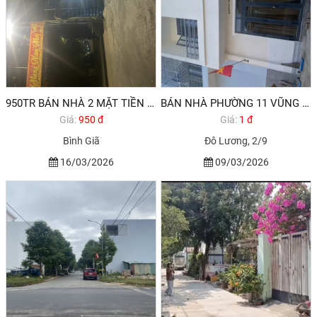
950TR BÁN NHÀ 2 MẶT TIỀN ĐƯỜNG BỜ KÊNH 828 BÌNH GIÃ VŨNG TÀU
BÁN NHÀ PHƯỜNG 11 VŨNG TÀU ĐƯỜNG 2/9 - ĐÔ LƯƠNG
Giá:
950 đ
Giá:
1 đ
Bình Giã
Đô Lương, 2/9
16/03/2026
09/03/2026