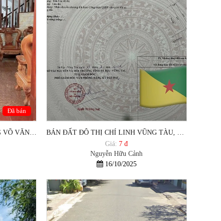
Đã bán
BÁN NHÀ 1 TRỆT 1 LẦU ĐƯỜNG VÕ VĂN TẦN, HẺM RỘNG XE HƠI, PHƯỜNG THẮNG NHẤT VŨNG TÀU.
BÁN ĐẤT ĐÔ THỊ CHÍ LINH VŨNG TÀU, CÁCH BIỂN GẦN 2KM
Giá:
7 đ
Nguyễn Hữu Cảnh
16/10/2025