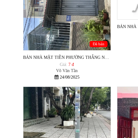
Đã bán
BÁN NHÀ MẶT TIỀN PHƯỜNG THẮNG NHẤT TP VŨNG TÀU
Giá:
7 đ
Võ Văn Tần
24/08/2025