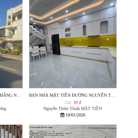
BÁN NHÀ MẶT TIỀN PHƯỜNG THẮNG NHẤT VŨNG TÀU LÊ QUANG ĐỊNH
BÁN NHÀ MẶT TIỀN ĐƯỜNG NGUYỄN THIỆN THUẬT PHƯỜNG THẮNG NHẤT VŨNG TÀU
Giá:
10 đ
ường
Nguyễn Thiện Thuật MẶT TIỀN
18/01/2026