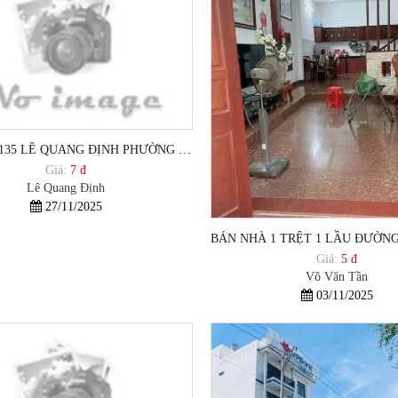
BÁN ĐẤT 135 LÊ QUANG ĐỊNH PHƯỜNG THẮNG NHẤT VŨNG TÀU
Giá:
7 đ
Lê Quang Định
27/11/2025
Giá:
5 đ
Võ Văn Tần
03/11/2025