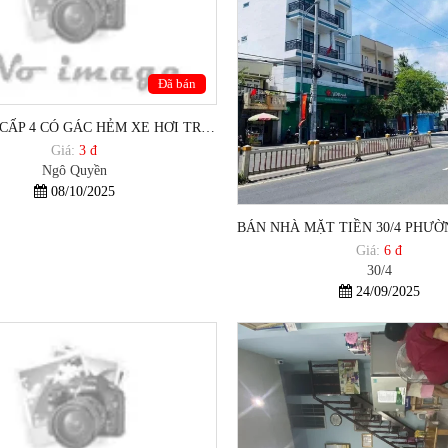
Đã bán
BÁN NHÀ CẤP 4 CÓ GÁC HẺM XE HƠI TRÁNH NHAU GIÁ RẺ.
Giá:
3 đ
Ngô Quyền
08/10/2025
Giá:
6 đ
30/4
24/09/2025