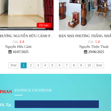
Đã bán
BÁN NHÀ ĐƯỜNG NGUYỄN HỮU CẢNH PHƯỜNG THẮNG NHẤT TP VŨNG TÀU - HCM
Giá:
4 đ
Giá:
1 đ
Nguyễn Hữu Cảnh
Nguyễn Thiện Thuật
16/07/2025
29/06/2025
First
1
2
3
4
5
6
7
8
9
10
End
FANPAGE FACEBOOK
PHAN
10, Tp.