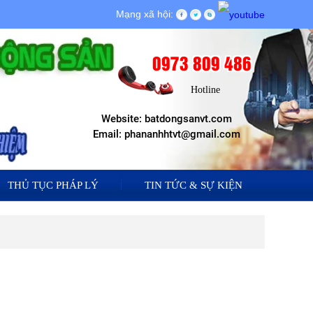
Mạng xã hội:
0973 809 486
Hotline
Website: batdongsanvt.com
Email: phananhhtvt@gmail.com
THỦ TỤC PHÁP LÝ
TIN TỨC & SỰ KIỆN