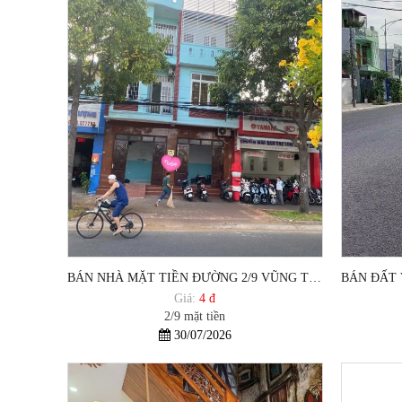
BÁN NHÀ MẶT TIỀN ĐƯỜNG 2/9 VŨNG TÀU DƯỚI 5 TỶ 1TR 2 LẦU
Giá:
4 đ
2/9 mặt tiền
30/07/2026