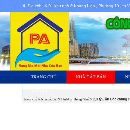
Địa chỉ: LK 01 khu nhà ở Khang Linh , Phường 10 , tp 
TRANG CHỦ
NHÀ ĐẤT BÁN
N
LIÊN HỆ
Trang chủ
Nhà đất bán
Phường Thắng Nhất
2,3 tỷ Căn Góc chung 