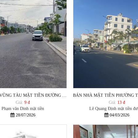
BÁN ĐẤT VŨNG TÀU MẶT TIỀN ĐƯỜNG PHẠM VĂN DINH PHƯỜNG THẮNG NHẤT
Giá:
9 đ
Giá:
13 đ
Phạm văn Dinh mặt tiền
Lê Quang Định mặt tiền đ
28/07/2026
04/03/2026