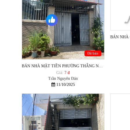
Đã bán
BÁN NHÀ MẶT TIỀN PHƯỜNG THẮNG NHẤT TP VŨNG TÀU GIÁ 7 TỶ XX
Giá:
7 đ
Trần Nguyên Đán
11/10/2025