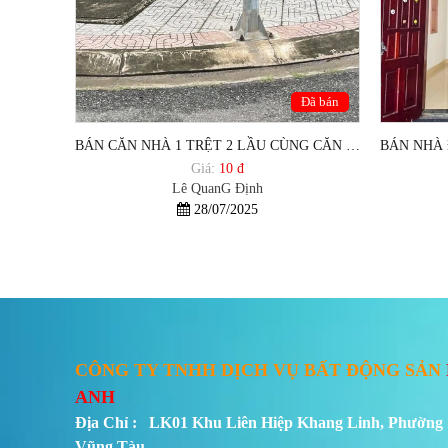
Đã bán
BÁN CĂN NHÀ 1 TRỆT 2 LẦU CÙNG CĂN NHÀ CẤP 4 2 MẶT TIỀN HẺM LÊ QUANG ĐỊNH
Giá:
10 đ
Lê QuanG Định
28/07/2025
CÔNG TY TNHH DỊCH VỤ BẤT ĐỘNG SẢN
ANH
Địa Chỉ : LK01 Khu Liên Hiệp Khang Linh, Phường 
Vũng Tàu