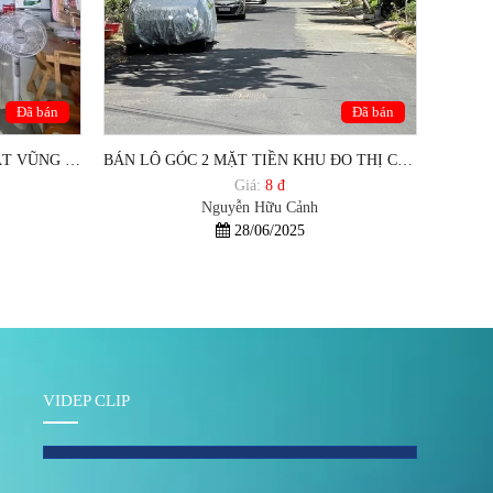
Đã bán
Đã bán
BÁN NHÀ PHƯỜNG THẮNG NHẤT VŨNG TÀU 1,5 TỶ
BÁN LÔ GÓC 2 MẶT TIỀN KHU ĐO THỊ CHÍ LINH 2, TP VŨNG TÀU.
Giá:
8 đ
Nguyễn Hữu Cảnh
28/06/2025
VIDEP CLIP