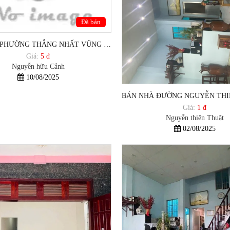
Đã bán
BÁN NHÀ PHƯỜNG THẮNG NHẤT VŨNG TÀU GIÁ DƯỚI 6 TỶ
Giá:
5 đ
Nguyễn hữu Cảnh
10/08/2025
Giá:
1 đ
Nguyễn thiện Thuật
02/08/2025