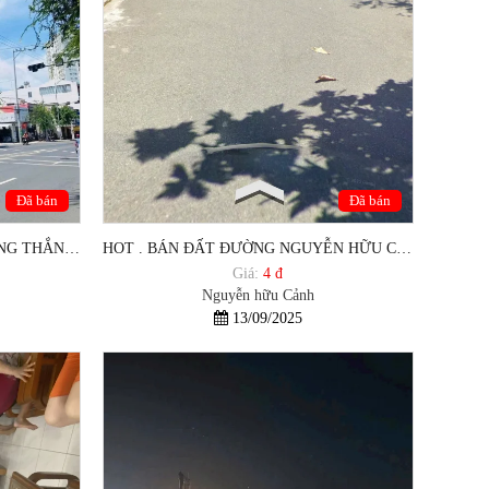
Đã bán
Đã bán
BÁN NHÀ MẶT TIỀN 30/4 PHƯỜNG THẮNG NHẤT, TP VŨNG TÀU.
HOT . BÁN ĐẤT ĐƯỜNG NGUYỄN HỮU CẢNH PHƯỜNG THẮNG NHẤT VŨNG TÀU
Giá:
4 đ
Nguyễn hữu Cảnh
13/09/2025