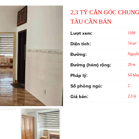
2,3 TỶ CĂN GÓC CHUN
TÀU CẦN BÁN
Lượt xem:
1169
Diện tích:
74 m²
Đường:
Nguyễn
Đường (hẻm) rộng:
20 m
Pháp lý:
Sổ hồn
Số phòng ngủ:
2
Giá bán:
2,3 tỷ