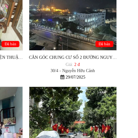
Đã bán
Đã bán
BÁN NHÀ ĐƯỜNG NGUYỄN THIỆN THUẬT PHƯỜNG THẮNG NHẤT VŨNG TÀU. RẠCH DỪA TPHCM
CĂN GÓC CHUNG CƯ SỐ 2 ĐƯỜNG NGUYỄN HỮU CẢNH TP VŨNG TÀU
Giá:
2 đ
30/4 - Nguyễn Hữu Cảnh
29/07/2025