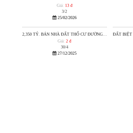
Giá:
13 đ
3/2
25/02/2026
Đã bán
2,350 TỶ. BÁN NHÀ ĐẤT THỔ CƯ ĐƯỜNG 30/4 PHƯỜNG 12 VŨNG TÀU
Giá:
2 đ
30/4
27/12/2025