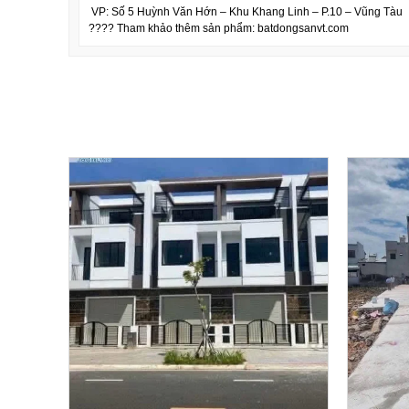
VP: Số 5 Huỳnh Văn Hớn – Khu Khang Linh – P.10 – Vũng Tàu
???? Tham khảo thêm sản phẩm: batdongsanvt.com