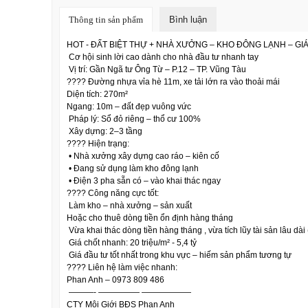
Thông tin sản phẩm
Bình luận
HOT - ĐẤT BIỆT THỰ + NHÀ XƯỞNG – KHO ĐÔNG LẠNH – GI
Cơ hội sinh lời cao dành cho nhà đầu tư nhanh tay
Vị trí: Gần Ngã tư Ông Từ – P.12 – TP. Vũng Tàu
???? Đường nhựa vỉa hè 11m, xe tải lớn ra vào thoải mái
Diện tích: 270m²
Ngang: 10m – đất đẹp vuông vức
Pháp lý: Sổ đỏ riêng – thổ cư 100%
Xây dựng: 2–3 tầng
???? Hiện trạng:
• Nhà xưởng xây dựng cao ráo – kiên cố
• Đang sử dụng làm kho đông lạnh
• Điện 3 pha sẵn có – vào khai thác ngay
???? Công năng cực tốt:
Làm kho – nhà xưởng – sản xuất
Hoặc cho thuê dòng tiền ổn định hàng tháng
Vừa khai thác dòng tiền hàng tháng , vừa tích lũy tài sản lâu dài
Giá chốt nhanh: 20 triệu/m² - 5,4 tỷ
Giá đầu tư tốt nhất trong khu vực – hiếm sản phẩm tương tự
???? Liên hệ làm việc nhanh:
Phan Anh – 0973 809 486
———- ————— ——————
CTY Môi Giới BĐS Phan Anh