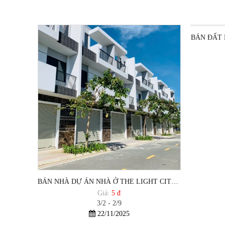
BÁN NHÀ DỰ ÁN NHÀ Ở THE LIGHT CITY - HODECO VŨNG TÀU - TRỤC CHÍNH
Giá:
5 đ
3/2 - 2/9
22/11/2025