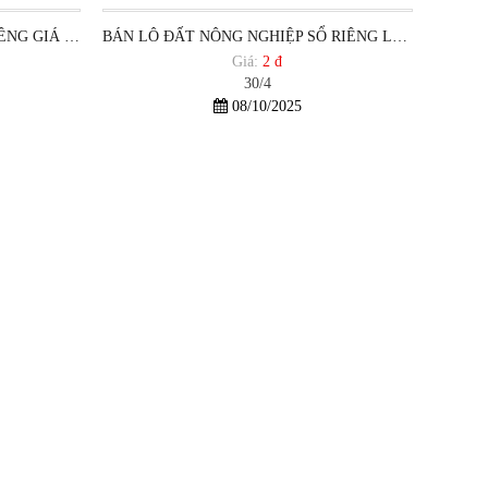
NGỘP. 170M2 NGANG 13M SỔ RIÊNG GIÁ DƯỚI 1 TỶ PHƯỜNG 12 VŨNG TÀU
BÁN LÔ ĐẤT NÔNG NGHIỆP SỔ RIÊNG LÊN ĐƯỢC THỔ CƯ HẺM XE HƠI.
Giá:
2 đ
30/4
08/10/2025