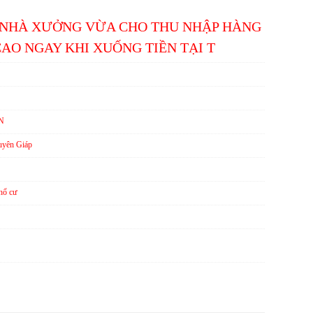
Ó NHÀ XƯỞNG VỪA CHO THU NHẬP HÀNG
AO NGAY KHI XUỐNG TIỀN TẠI T
N
yên Giáp
hổ cư