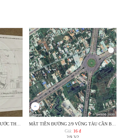
BÁN ĐẤT MẶT TIỀN ĐƯỜNG PHƯỚC THẮNG P12 VŨNG TÀU
MẶT TIỀN ĐƯỜNG 2/9 VŨNG TÀU CẦN BÁN ĐẤT
Giá:
16 đ
2/9 3/2