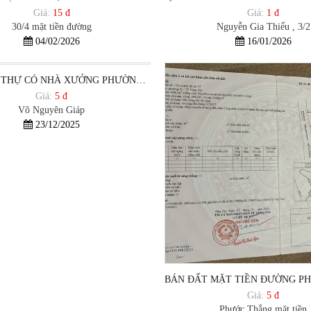
Giá:
15 đ
Giá:
1 đ
30/4 mặt tiền đường
Nguyễn Gia Thiểu , 3/2
04/02/2026
16/01/2026
ĐẤT BIỆT THỰ CÓ NHÀ XƯỞNG PHƯỜNG 12 VŨNG TÀU GIÁ SIÊU HỜI 20TR/M2
Giá:
5 đ
Võ Nguyên Giáp
23/12/2025
Giá:
5 đ
Phước Thắng mặt tiền