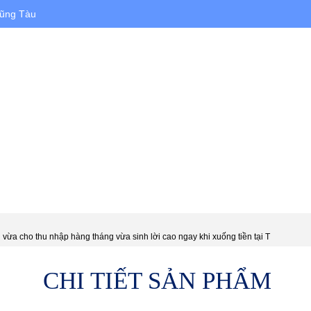
Vũng Tàu
HÀ ĐẤT CHO THUÊ
DỰ ÁN
XÂY DỰNG
vừa cho thu nhập hàng tháng vừa sinh lời cao ngay khi xuống tiền tại T
CHI TIẾT SẢN PHẨM