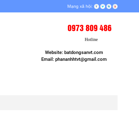
Mạng xã hội:
0973 809 486
Hotline
Website: batdongsanvt.com
Email: phananhhtvt@gmail.com
THỦ TỤC PHÁP LÝ
TIN TỨC & SỰ KIỆN