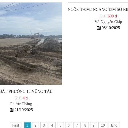
Giá:
690 đ
Võ Nguyên Giáp
08/10/2025
ĐẤT PHƯỜNG 12 VŨNG TÀU
Giá:
4 đ
Phước Thắng
21/10/2025
First
1
2
3
4
5
6
7
8
9
10
End