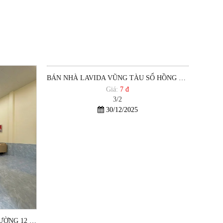
BÁN NHÀ LAVIDA VŨNG TÀU SỔ HỒNG RIÊNG
Giá:
7 đ
3/2
30/12/2025
1,5 TỶ CÓ NHÀ TRUNG TÂM PHƯỜNG 12 VŨNG TÀU