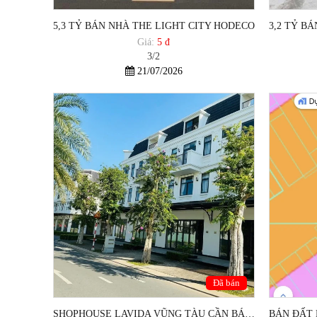
5,3 TỶ BÁN NHÀ THE LIGHT CITY HODECO
Giá:
5 đ
3/2
21/07/2026
Đã bán
SHOPHOUSE LAVIDA VŨNG TÀU CẦN BÁN GẤP GIẢM 2,2 TỶ