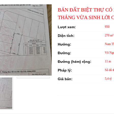
BÁN ĐẤT BIỆT THỰ C
THÁNG VỪA SINH LỜI C
Lượt xem:
950
Diện tích:
270 m²
Hướng:
Nam T
Đường:
Võ Ngu
Đường (hẻm) rộng:
11 m
Pháp lý:
Sổ đỏ t
Giá bán:
5,4 tỷ