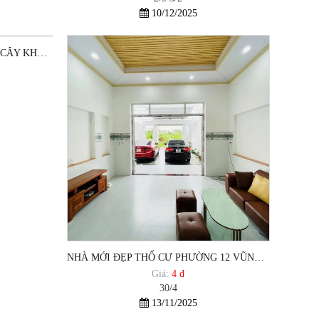
10/12/2025
MẶT TIỀN DỰ ÁN NHÀ Ở SÔNG CÂY KHẾ PHƯỜNG 12 VŨNG TÀU CẦN BÁN
NHÀ MỚI ĐẸP THỔ CƯ PHƯỜNG 12 VŨNG TÀU GIÁ DƯỚI DƯỚI 5 TỶ
Giá:
4 đ
30/4
13/11/2025