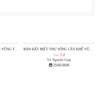
BÁN ĐẤT BIỆT THỰ PHƯỜNG 12 VŨNG TÀU VIEW SÔNG CÂY KHẾ
BÁN ĐẤT BIỆT THỰ SÔNG CÂY KHẾ VŨNG TÀU GIÁ RẺ ĐẦU TƯ
Giá:
5 đ
Võ Nguyên Giáp
25/02/2026