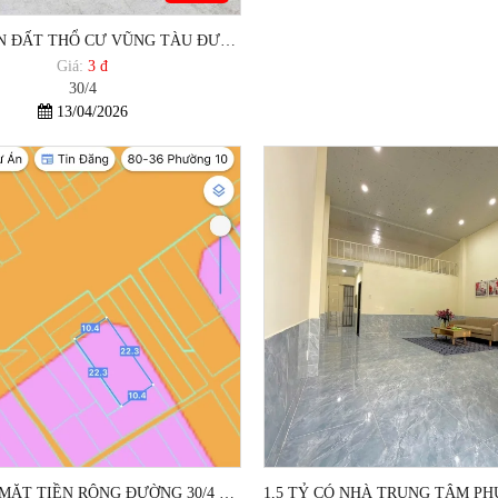
3,2 TỶ BÁN ĐẤT THỔ CƯ VŨNG TÀU ĐƯỜNG 30/4 - A3 PHƯỜNG 12 VŨNG TÀU
Giá:
3 đ
30/4
13/04/2026
BÁN ĐẤT MẶT TIỀN RỘNG ĐƯỜNG 30/4 VŨNG TÀU 300M2 15,9 TỶ THƯƠNG LƯỢNG 2026