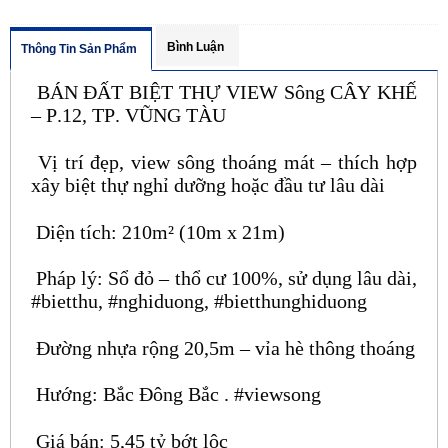
Bình Luận
Thông Tin Sản Phẩm
BÁN ĐẤT BIỆT THỰ VIEW Sông CÂY KHẾ
– P.12, TP. VŨNG TÀU
Vị trí đẹp, view sông thoáng mát – thích hợp
xây biệt thự nghỉ dưỡng hoặc đầu tư lâu dài
Diện tích: 210m² (10m x 21m)
Pháp lý: Sổ đỏ – thổ cư 100%, sử dụng lâu dài,
#bietthu, #nghiduong, #bietthunghiduong
Đường nhựa rộng 20,5m – vỉa hè thông thoáng
Hướng: Bắc Đông Bắc . #viewsong
Giá bán: 5,45 tỷ bớt lộc