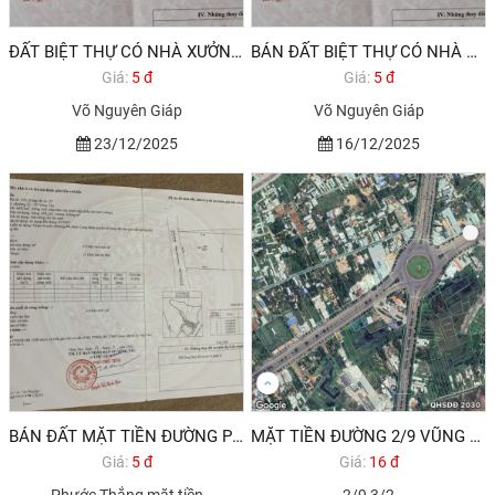
ĐẤT BIỆT THỰ CÓ NHÀ XƯỞNG PHƯỜNG 12 VŨNG TÀU GIÁ SIÊU HỜI 20TR/M2
BÁN ĐẤT BIỆT THỰ CÓ NHÀ XƯỞNG VỪA CHO THU NHẬP HÀNG THÁNG VỪA SINH LỜI CAO NGAY KHI XUỐNG TIỀN TẠI T
Giá:
5 đ
Giá:
5 đ
Võ Nguyên Giáp
Võ Nguyên Giáp
23/12/2025
16/12/2025
BÁN ĐẤT MẶT TIỀN ĐƯỜNG PHƯỚC THẮNG P12 VŨNG TÀU
MẶT TIỀN ĐƯỜNG 2/9 VŨNG TÀU CẦN BÁN ĐẤT
Giá:
5 đ
Giá:
16 đ