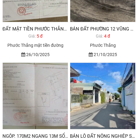
ĐẤT MẶT TIỀN PHƯỚC THẮNG VŨNG TÀU GIÁ ĐẦU TƯ
BÁN ĐẤT PHƯỜNG 12 VŨNG TÀU
Giá:
5 đ
Giá:
4 đ
Phước Thắng mặt tiền đường
Phước Thắng
26/10/2025
21/10/2025
NGỘP. 170M2 NGANG 13M SỔ RIÊNG GIÁ DƯỚI 1 TỶ PHƯỜNG 12 VŨNG TÀU
BÁN LÔ ĐẤT NÔNG NGHIỆP SỔ RIÊNG LÊN ĐƯỢC THỔ CƯ HẺM XE HƠI.