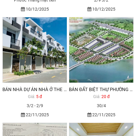
Phước Thắng mặt tiền
2/9 3/2
10/12/2025
10/12/2025
BÁN NHÀ DỰ ÁN NHÀ Ở THE LIGHT CITY - HODECO VŨNG TÀU - TRỤC CHÍNH
BÁN ĐẤT BIỆT THỰ PHƯỜNG 12 VŨNG TÀU
Giá:
5 đ
Giá:
20 đ
3/2 - 2/9
30/4
22/11/2025
22/11/2025