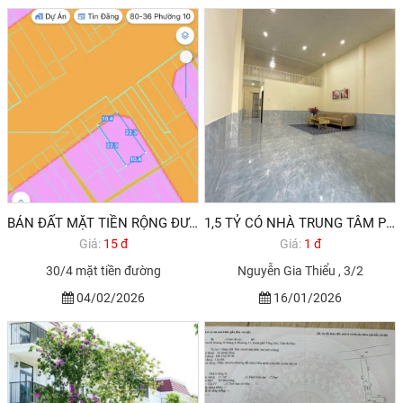
BÁN ĐẤT MẶT TIỀN RỘNG ĐƯỜNG 30/4 VŨNG TÀU 300M2 15,9 TỶ THƯƠNG LƯỢNG 2026
1,5 TỶ CÓ NHÀ TRUNG TÂM PHƯỜNG 12 VŨNG TÀU
Giá:
15 đ
Giá:
1 đ
30/4 mặt tiền đường
Nguyễn Gia Thiểu , 3/2
04/02/2026
16/01/2026