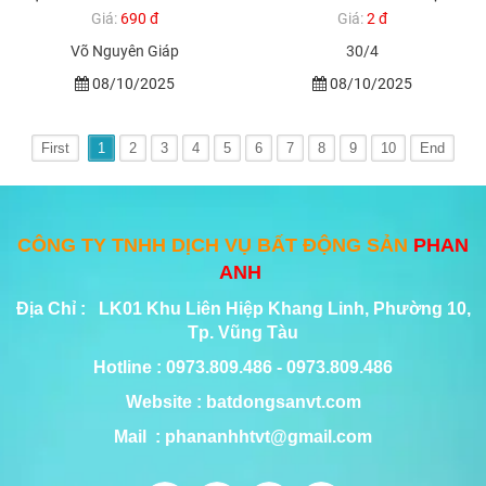
Giá:
690 đ
Giá:
2 đ
Võ Nguyên Giáp
30/4
08/10/2025
08/10/2025
First
1
2
3
4
5
6
7
8
9
10
End
CÔNG TY TNHH DỊCH VỤ BẤT ĐỘNG SẢN
PHAN
ANH
Địa Chỉ : LK01 Khu Liên Hiệp Khang Linh, Phường 10,
Tp. Vũng Tàu
Hotline : 0973.809.486 - 0973.809.486
Website : batdongsanvt.com
Mail : phananhhtvt@gmail.com