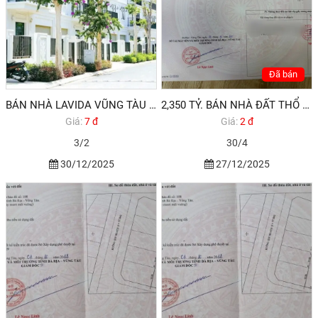
Đã bán
BÁN NHÀ LAVIDA VŨNG TÀU SỔ HỒNG RIÊNG
2,350 TỶ. BÁN NHÀ ĐẤT THỔ CƯ ĐƯỜNG 30/4 PHƯỜNG 12 VŨNG TÀU
Giá:
7 đ
Giá:
2 đ
3/2
30/4
30/12/2025
27/12/2025