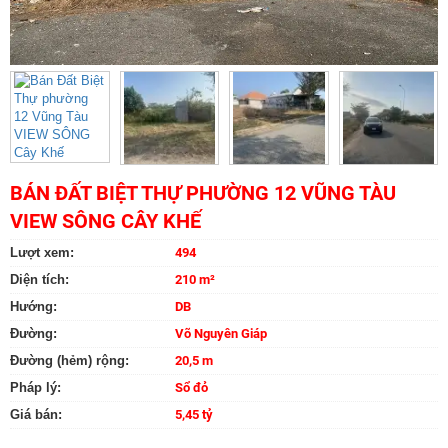
BÁN ĐẤT BIỆT THỰ PHƯỜNG 12 VŨNG TÀU
VIEW SÔNG CÂY KHẾ
Lượt xem:
494
Diện tích:
210 m²
Hướng:
DB
Đường:
Võ Nguyên Giáp
Đường (hẻm) rộng:
20,5 m
Pháp lý:
Sổ đỏ
Giá bán:
5,45 tỷ