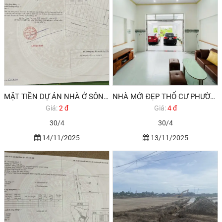
MẶT TIỀN DỰ ÁN NHÀ Ở SÔNG CÂY KHẾ PHƯỜNG 12 VŨNG TÀU CẦN BÁN
NHÀ MỚI ĐẸP THỔ CƯ PHƯỜNG 12 VŨNG TÀU GIÁ DƯỚI DƯỚI 5 TỶ
Giá:
2 đ
Giá:
4 đ
30/4
30/4
14/11/2025
13/11/2025