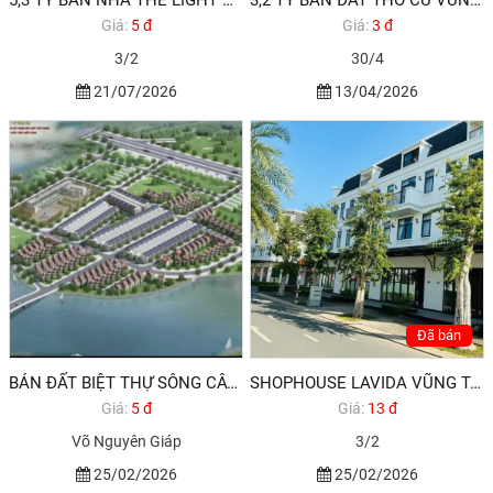
5,3 TỶ BÁN NHÀ THE LIGHT CITY HODECO
3,2 TỶ BÁN ĐẤT THỔ CƯ VŨNG TÀU ĐƯỜNG 30/4 - A3 PHƯỜNG 12 VŨNG TÀU
Giá:
5 đ
Giá:
3 đ
3/2
30/4
21/07/2026
13/04/2026
Đã bán
BÁN ĐẤT BIỆT THỰ SÔNG CÂY KHẾ VŨNG TÀU GIÁ RẺ ĐẦU TƯ
SHOPHOUSE LAVIDA VŨNG TÀU CẦN BÁN GẤP GIẢM 2,2 TỶ
Giá:
5 đ
Giá:
13 đ
Võ Nguyên Giáp
3/2
25/02/2026
25/02/2026