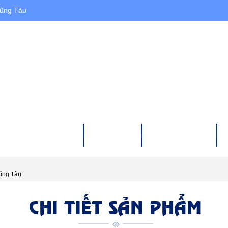
Vũng Tàu
HÀ ĐẤT CHO THUÊ
DỰ ÁN
XÂY DỰNG
ũng Tàu
CHI TIẾT SẢN PHẨM