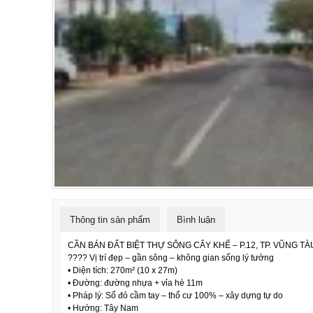
Thông tin sản phẩm
Bình luận
CẦN BÁN ĐẤT BIỆT THỰ SÔNG CÂY KHẾ – P.12, TP. VŨNG TÀ
???? Vị trí đẹp – gần sông – không gian sống lý tưởng
• Diện tích: 270m² (10 x 27m)
• Đường: đường nhựa + vỉa hè 11m
• Pháp lý: Sổ đỏ cầm tay – thổ cư 100% – xây dựng tự do
• Hướng: Tây Nam