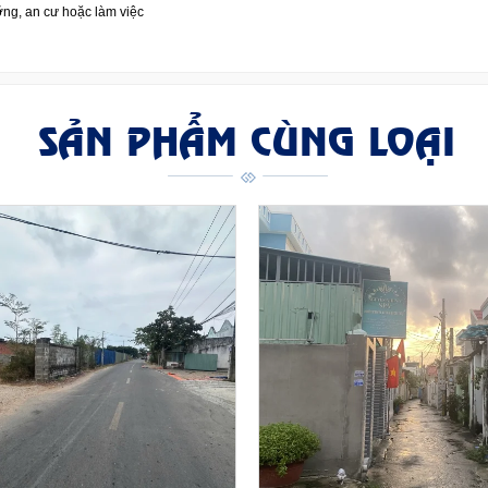
ỡng, an cư hoặc làm việc
SẢN PHẨM CÙNG LOẠI