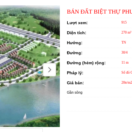
BÁN ĐẤT BIỆT THỰ PH
Lượt xem:
915
Diện tích:
270 m²
Hướng:
TN
Đường:
30/4
Đường (hẻm) rộng:
11 m
Pháp lý:
Sổ đỏ 
Giá bán:
20tr/m
Gần sông