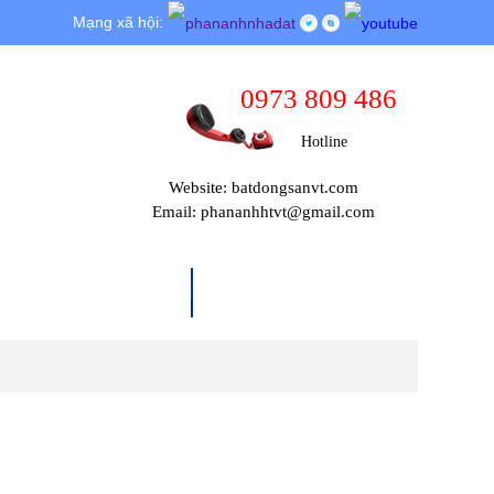
Mạng xã hội:
0973 809 486
Hotline
Website: batdongsanvt.com
Email: phananhhtvt@gmail.com
THỦ TỤC PHÁP LÝ
TIN TỨC & SỰ KIỆN