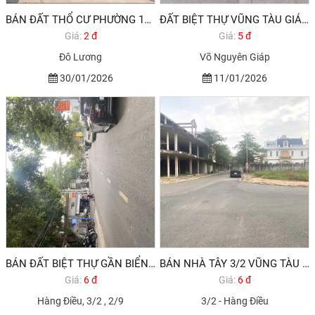
BÁN ĐẤT THỔ CƯ PHƯỜNG 11 VŨNG TÀU 100M2 2,6 TỶ (1/2026)
ĐẤT BIỆT THỰ VŨNG TÀU GIÁ RẺ NHƯ CHO 270M2 5,4 TỶ
Giá:
2 đ
Giá:
5 đ
Đô Lương
Võ Nguyên Giáp
30/01/2026
11/01/2026
BÁN ĐẤT BIỆT THỰ GẦN BIỂN VŨNG TÀU, GẦN SUN GRUOP GIÁ 6,6 TỶ
BÁN NHÀ TÂY 3/2 VŨNG TÀU HODECO
Giá:
6 đ
Giá:
6 đ
Hàng Điều, 3/2 , 2/9
3/2 - Hàng Điều