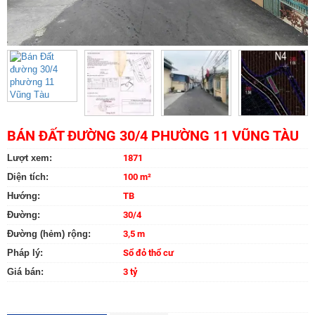
BÁN ĐẤT ĐƯỜNG 30/4 PHƯỜNG 11 VŨNG TÀU
Lượt xem:
1871
Diện tích:
100 m²
Hướng:
TB
Đường:
30/4
Đường (hẻm) rộng:
3,5 m
Pháp lý:
Sổ đỏ thổ cư
Giá bán:
3 tỷ