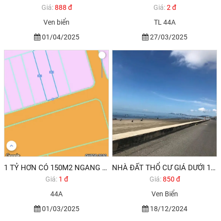
Giá:
888 đ
Giá:
2 đ
Ven biển
TL 44A
01/04/2025
27/03/2025
1 TỶ HƠN CÓ 150M2 NGANG 6M ĐẤT THỔ CƯ GẦN TP VŨNG TÀU
NHÀ ĐẤT THỔ CƯ GIÁ DƯỚI 1 TỶ BÀ RỊA VŨNG TÀU
Giá:
1 đ
Giá:
850 đ
44A
Ven Biển
01/03/2025
18/12/2024