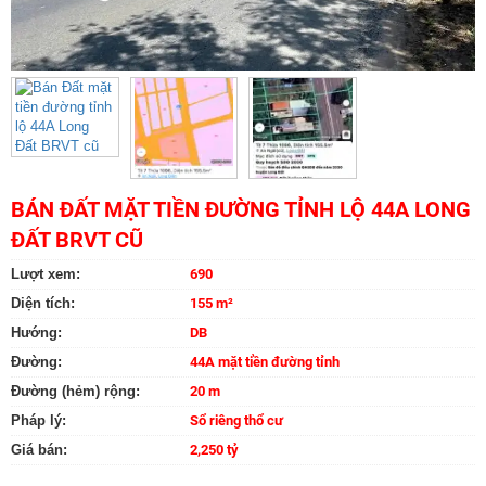
BÁN ĐẤT MẶT TIỀN ĐƯỜNG TỈNH LỘ 44A LONG
ĐẤT BRVT CŨ
Lượt xem:
690
Diện tích:
155 m²
Hướng:
DB
Đường:
44A mặt tiền đường tỉnh
Đường (hẻm) rộng:
20 m
Pháp lý:
Sổ riêng thổ cư
Giá bán:
2,250 tỷ