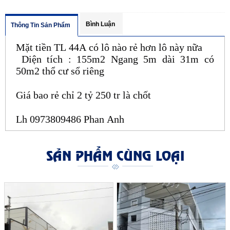
Bình Luận
Thông Tin Sản Phẩm
Mặt tiền TL 44A có lô nào rẻ hơn lô này nữa
Diện tích : 155m2 Ngang 5m dài 31m có
50m2 thổ cư sổ riêng
Giá bao rẻ chỉ 2 tỷ 250 tr là chốt
Lh 0973809486 Phan Anh
SẢN PHẨM CÙNG LOẠI