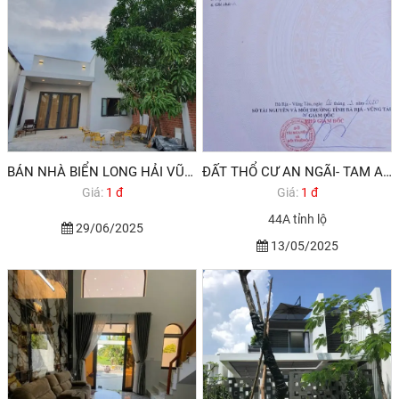
BÁN NHÀ BIỂN LONG HẢI VŨNG TÀU
ĐẤT THỔ CƯ AN NGÃI- TAM AN GẦN TP VŨNG TÀU
Giá:
1 đ
Giá:
1 đ
44A tỉnh lộ
29/06/2025
13/05/2025