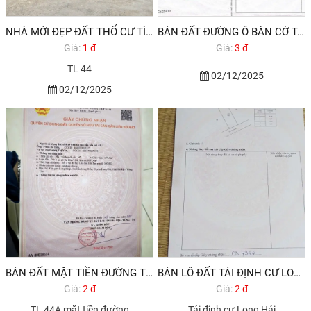
NHÀ MỚI ĐẸP ĐẤT THỔ CƯ TÌNH LỘ 44 LONG ĐIỀN BRVT GIÁ 1,7 TỶ
BÁN ĐẤT ĐƯỜNG Ô BÀN CỜ TAM PHƯỚC LONG ĐIỀN BRVT 3,6 TỶ 2025
Giá:
1 đ
Giá:
3 đ
TL 44
02/12/2025
02/12/2025
BÁN ĐẤT MẶT TIỀN ĐƯỜNG TỈNH LỘ 44A LONG ĐIỀN BRVT
BÁN LÔ ĐẤT TÁI ĐỊNH CƯ LONG HẢI GẦN BIỂN TRUNG TÂM NGANG 6M , LONG ĐIỀN , BÀ RỊA VŨNG TÀU.
Giá:
2 đ
Giá:
2 đ
TL 44A mặt tiền đường
Tái định cư Long Hải