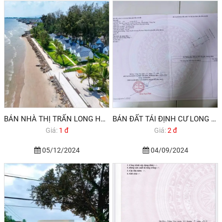
BÁN NHÀ THỊ TRẤN LONG HẢI BÀ RỊA VŨNG TÀU
BÁN ĐẤT TÁI ĐỊNH CƯ LONG HẢI VŨNG TÀU
Giá:
1 đ
Giá:
2 đ
05/12/2024
04/09/2024