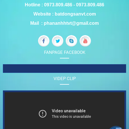
Hotline : 0973.809.486 - 0973.809.486
Website : batdongsanvt.com
Mail : phananhhtvt@gmail.com
FANPAGE FACEBOOK
VIDEP CLIP