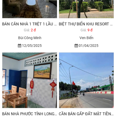
BÁN CĂN NHÀ 1 TRỆT 1 LẦU ĐƯỜNG BÙI CÔNG MINH TRUNG TÂM LONG ĐIỀN, BÀ RỊA.
BIỆT THỰ BIỂN KHU RESORT OCEANAMI LONG HẢI VŨNG TÀU
Giá:
2 đ
Giá:
9 đ
Bùi Công Minh
Ven Biển
12/05/2025
01/04/2025
BÁN NHÀ PHƯỚC TỈNH LONG ĐIỀN VŨNG TÀU
CẦN BÁN GẤP ĐẤT MẶT TIỀN ĐƯỜNG TL 44A THỊ TRẤN LONG ĐIỀN BRVT