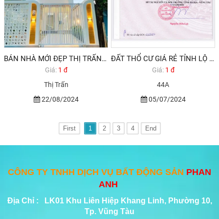
BÁN NHÀ MỚI ĐẸP THỊ TRẤN LONG ĐIỀN BRVT
ĐẤT THỔ CƯ GIÁ RẺ TỈNH LỘ 44A AN NGÃI LONG ĐIỀN BÀ RỊA VŨNG TÀU
Giá:
1 đ
Giá:
1 đ
Thị Trấn
44A
22/08/2024
05/07/2024
First
1
2
3
4
End
CÔNG TY TNHH DỊCH VỤ BẤT ĐỘNG SẢN
PHAN
ANH
Địa Chỉ : LK01 Khu Liên Hiệp Khang Linh, Phường 10,
Tp. Vũng Tàu