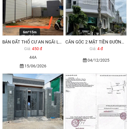
BÁN ĐẤT THỔ CƯ AN NGÃI LONG ĐIỀN BRVT
CĂN GÓC 2 MẶT TIỀN ĐƯỜNG NHỰA VỈA HÈ PHƯỚC TỈNH - LONG ĐIỀN BRVT
Giá:
450 đ
Giá:
4 đ
44A
04/12/2025
15/06/2026