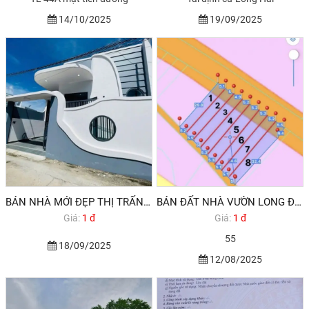
14/10/2025
19/09/2025
BÁN NHÀ MỚI ĐẸP THỊ TRẤN LONG ĐIỀN BRVT GIÁ DƯỚI 2 TỶ
BÁN ĐẤT NHÀ VƯỜN LONG ĐIỀN BRVT
Giá:
1 đ
Giá:
1 đ
55
18/09/2025
12/08/2025