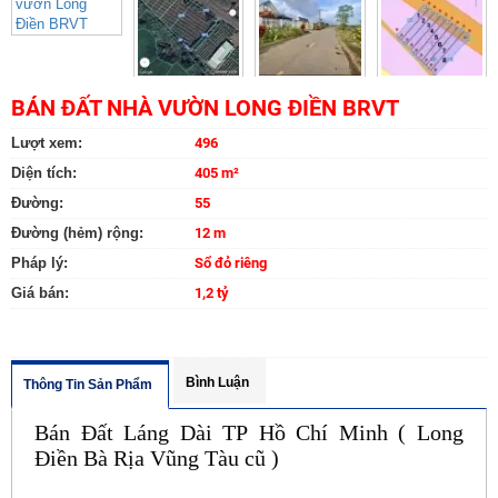
BÁN ĐẤT NHÀ VƯỜN LONG ĐIỀN BRVT
Lượt xem:
496
Diện tích:
405 m²
Đường:
55
Đường (hẻm) rộng:
12 m
Pháp lý:
Sổ đỏ riêng
Giá bán:
1,2 tỷ
Bình Luận
Thông Tin Sản Phẩm
Bán Đất Láng Dài TP Hồ Chí Minh ( Long
Điền Bà Rịa Vũng Tàu cũ )