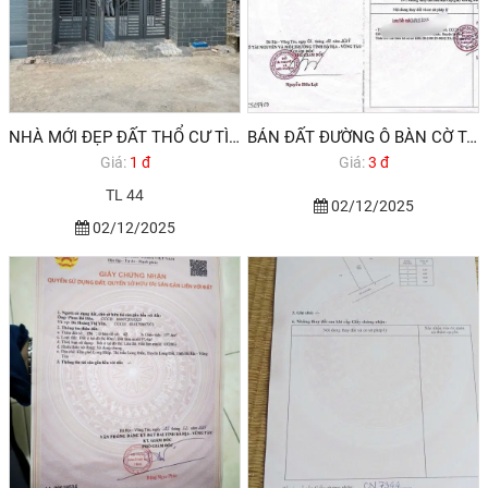
NHÀ MỚI ĐẸP ĐẤT THỔ CƯ TÌNH LỘ 44 LONG ĐIỀN BRVT GIÁ 1,7 TỶ
BÁN ĐẤT ĐƯỜNG Ô BÀN CỜ TAM PHƯỚC LONG ĐIỀN BRVT 3,6 TỶ 2025
Giá:
1 đ
Giá:
3 đ
TL 44
02/12/2025
02/12/2025