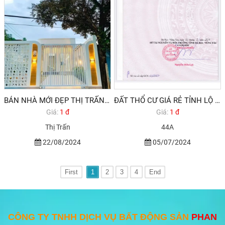
BÁN NHÀ MỚI ĐẸP THỊ TRẤN LONG ĐIỀN BRVT
ĐẤT THỔ CƯ GIÁ RẺ TỈNH LỘ 44A AN NGÃI LONG ĐIỀN BÀ RỊA VŨNG TÀU
Giá:
1 đ
Giá:
1 đ
Thị Trấn
44A
22/08/2024
05/07/2024
First
1
2
3
4
End
CÔNG TY TNHH DỊCH VỤ BẤT ĐỘNG SẢN
PHAN