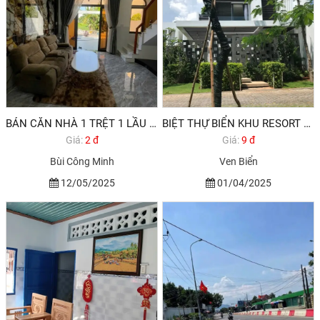
BÁN CĂN NHÀ 1 TRỆT 1 LẦU ĐƯỜNG BÙI CÔNG MINH TRUNG TÂM LONG ĐIỀN, BÀ RỊA.
BIỆT THỰ BIỂN KHU RESORT OCEANAMI LONG HẢI VŨNG TÀU
Giá:
2 đ
Giá:
9 đ
Bùi Công Minh
Ven Biển
12/05/2025
01/04/2025