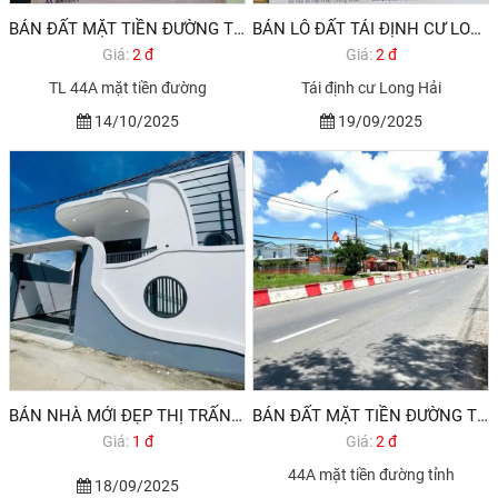
BÁN ĐẤT MẶT TIỀN ĐƯỜNG TỈNH LỘ 44A LONG ĐIỀN BRVT
BÁN LÔ ĐẤT TÁI ĐỊNH CƯ LONG HẢI GẦN BIỂN TRUNG TÂM NGANG 6M , LONG ĐIỀN , BÀ RỊA VŨNG TÀU.
Giá:
2 đ
Giá:
2 đ
TL 44A mặt tiền đường
Tái định cư Long Hải
14/10/2025
19/09/2025
BÁN NHÀ MỚI ĐẸP THỊ TRẤN LONG ĐIỀN BRVT GIÁ DƯỚI 2 TỶ
BÁN ĐẤT MẶT TIỀN ĐƯỜNG TỈNH LỘ 44A LONG ĐẤT BRVT CŨ
Giá:
1 đ
Giá:
2 đ
44A mặt tiền đường tỉnh
18/09/2025