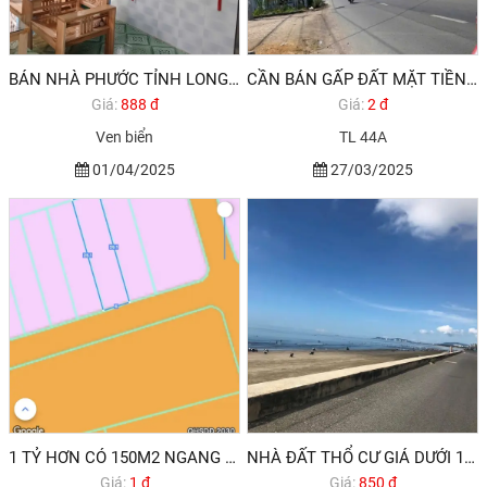
BÁN NHÀ PHƯỚC TỈNH LONG ĐIỀN VŨNG TÀU
CẦN BÁN GẤP ĐẤT MẶT TIỀN ĐƯỜNG TL 44A THỊ TRẤN LONG ĐIỀN BRVT
Giá:
888 đ
Giá:
2 đ
Ven biển
TL 44A
01/04/2025
27/03/2025
1 TỶ HƠN CÓ 150M2 NGANG 6M ĐẤT THỔ CƯ GẦN TP VŨNG TÀU
NHÀ ĐẤT THỔ CƯ GIÁ DƯỚI 1 TỶ BÀ RỊA VŨNG TÀU
Giá:
1 đ
Giá:
850 đ