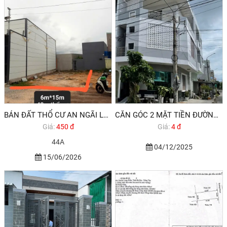
BÁN ĐẤT THỔ CƯ AN NGÃI LONG ĐIỀN BRVT
CĂN GÓC 2 MẶT TIỀN ĐƯỜNG NHỰA VỈA HÈ PHƯỚC TỈNH - LONG ĐIỀN BRVT
Giá:
450 đ
Giá:
4 đ
44A
04/12/2025
15/06/2026