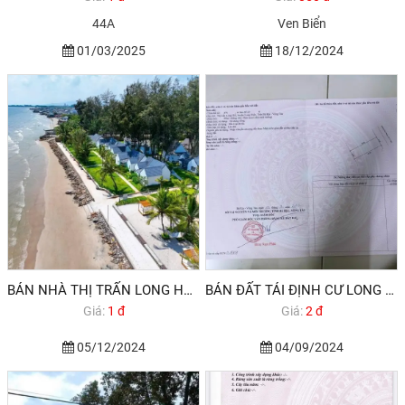
44A
Ven Biển
01/03/2025
18/12/2024
BÁN NHÀ THỊ TRẤN LONG HẢI BÀ RỊA VŨNG TÀU
BÁN ĐẤT TÁI ĐỊNH CƯ LONG HẢI VŨNG TÀU
Giá:
1 đ
Giá:
2 đ
05/12/2024
04/09/2024