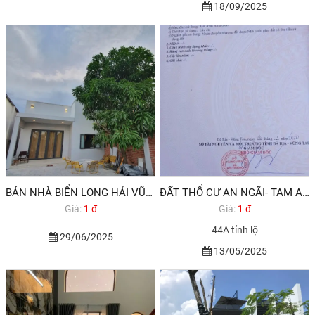
18/09/2025
BÁN NHÀ BIỂN LONG HẢI VŨNG TÀU
ĐẤT THỔ CƯ AN NGÃI- TAM AN GẦN TP VŨNG TÀU
Giá:
1 đ
Giá:
1 đ
44A tỉnh lộ
29/06/2025
13/05/2025