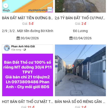
BÁN ĐẤT MẶT TIỀN ĐƯỜNG BỜ SÔNG PHƯỜNG 10 VŨNG TÀU GIÁ CHỈ 5,5 TỶ
2,6 TỶ BÁN ĐẤT THỔ CƯ PHƯỜNG 11 VŨNG TÀU
Giá:
5 đ
Giá:
2 đ
2/9 ; 3/2 . Mặt tiền đường Bờ Kênh
Đô Lương
30/04/2026
02/04/2026
HOT BÁN ĐẤT THỔ CƯ MẶT TIỀN ĐƯỜNG 30/4 P11 TPVT
BÁN NHÀ SỔ ĐỎ RIÊNG GẦN KHU KHANG LINH VŨNG TÀU
Giá:
21 đ
Giá:
2 đ