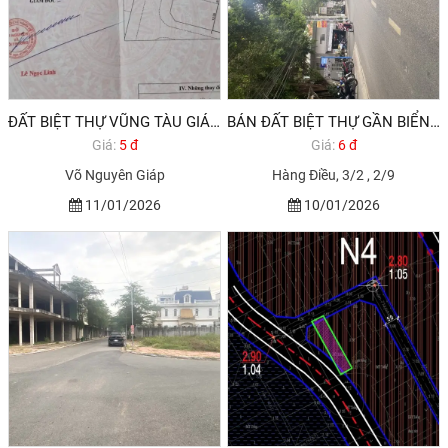
ĐẤT BIỆT THỰ VŨNG TÀU GIÁ RẺ NHƯ CHO 270M2 5,4 TỶ
BÁN ĐẤT BIỆT THỰ GẦN BIỂN VŨNG TÀU, GẦN SUN GRUOP GIÁ 6,6 TỶ
Giá:
5 đ
Giá:
6 đ
Võ Nguyên Giáp
Hàng Điều, 3/2 , 2/9
11/01/2026
10/01/2026