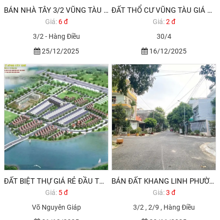
BÁN NHÀ TÂY 3/2 VŨNG TÀU HODECO
ĐẤT THỔ CƯ VŨNG TÀU GIÁ RẺ 2,850 TỶ 100M2
Giá:
6 đ
Giá:
2 đ
3/2 - Hàng Điều
30/4
25/12/2025
16/12/2025
ĐẤT BIỆT THỰ GIÁ RẺ ĐẦU TƯ TP VŨNG TÀU
BÁN ĐẤT KHANG LINH PHƯỜNG 11 VŨNG TÀU GẦN BIỂN
Giá:
5 đ
Giá:
3 đ
Võ Nguyên Giáp
3/2 , 2/9 , Hàng Điều