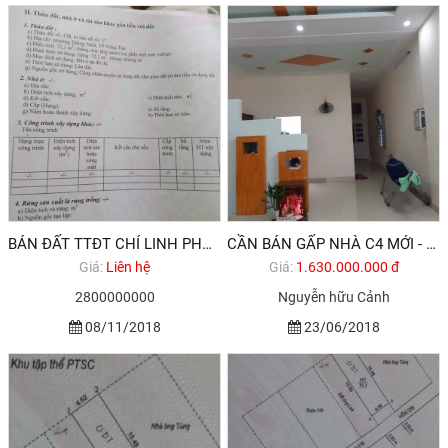
BÁN ĐẤT TTĐT CHÍ LINH PHƯỜNG THẮNG NHẤT TP VŨNG TÀU
CẦN BÁN GẤP NHÀ C4 MỚI - KIÊN CỐ - ĐẸP MÊ LY ĐƯỜNG NGUYỄN HỮU CẢNH, PHƯỜNG THẮNG NHẤT. TP VŨNG TÀU
Giá:
Liên hệ
Giá:
1.630.000.000 đ
2800000000
Nguyễn hữu Cảnh
08/11/2018
23/06/2018