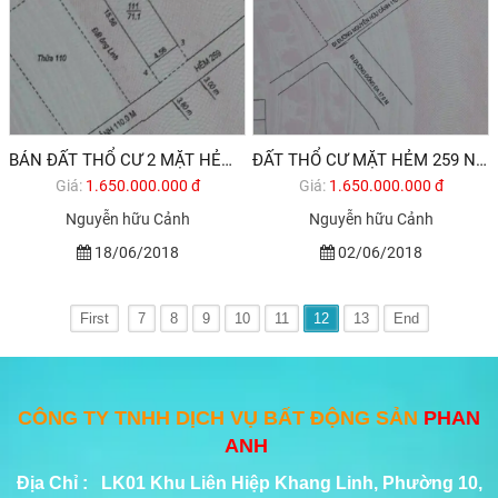
BÁN ĐẤT THỔ CƯ 2 MẶT HẺM ĐƯỜNG NGUYỄN HỮU CẢNH ,P THẮNG NHẤT, TPVT
ĐẤT THỔ CƯ MẶT HẺM 259 NGUYỄN HỮU CẢNH, P THẮNG NHẤT TPVT
Giá:
1.650.000.000 đ
Giá:
1.650.000.000 đ
Nguyễn hữu Cảnh
Nguyễn hữu Cảnh
18/06/2018
02/06/2018
First
7
8
9
10
11
12
13
End
CÔNG TY TNHH DỊCH VỤ BẤT ĐỘNG SẢN
PHAN
ANH
Địa Chỉ : LK01 Khu Liên Hiệp Khang Linh, Phường 10,