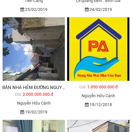
Tiền Cảng
Lê quang Định . Bình Giã
25/02/2019
24/02/2019
Giá:
1.850.000.000 đ
BÁN NHÀ HẺM ĐƯỜNG NGUYỄN HỮU CẢNH TP VŨNG TÀU
Giá:
2.000.000.000 đ
Nguyễn Hữu Cảnh
Nguyễn Hữu Cảnh
19/12/2018
19/02/2019