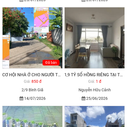
Đã bán
CƠ HỘI NHÀ Ở CHO NGƯỜI THU NHẬP THẤP PHƯỜNG 11 VŨNG TÀU
1,9 TỶ SỔ HỒNG RIÊNG TẠI TP BIỂN VŨNG TÀU
Giá:
850 đ
Giá:
1 đ
2/9 Bình Giã
Nguyễn Hữu Cảnh
14/07/2026
25/06/2026