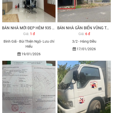
BÁN NHÀ MỚI ĐẸP HẺM 935 BÌNH GIÃ PHƯỜNG 10 VŨNG TÀU 1,890 TỶ
BÁN NHÀ GẦN BIỂN VŨNG TÀU HODECO PHƯỜNG 11
Giá:
1 đ
Giá:
6 đ
Bình Giã - Bùi Thiện Ngộ- Lưu chí
3/2 - Hàng Điều
Hiếu
17/01/2026
19/01/2026