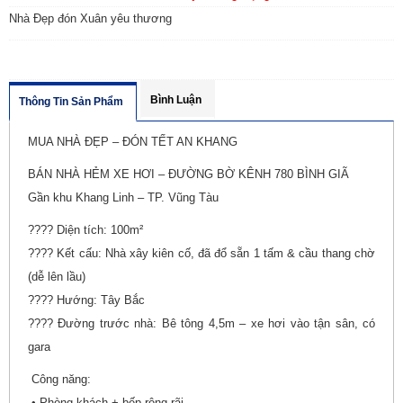
Nhà Đẹp đón Xuân yêu thương
Bình Luận
Thông Tin Sản Phẩm
MUA NHÀ ĐẸP – ĐÓN TẾT AN KHANG
BÁN NHÀ HẺM XE HƠI – ĐƯỜNG BỜ KÊNH 780 BÌNH GIÃ
Gần khu Khang Linh – TP. Vũng Tàu
???? Diện tích: 100m²
???? Kết cấu: Nhà xây kiên cố, đã đổ sẵn 1 tấm & cầu thang chờ
(dễ lên lầu)
???? Hướng: Tây Bắc
???? Đường trước nhà: Bê tông 4,5m – xe hơi vào tận sân, có
gara
Công năng:
• Phòng khách + bếp rộng rãi