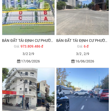
BÁN ĐẤT TÁI ĐỊNH CƯ PHƯỜNG 10 VŨNG TÀU KHU CHÍ LINH
BÁN ĐẤT TÁI ĐỊNH CƯ PHƯỜNG 10 VŨNG TÀU , GIÁ NGỘP
Giá:
973.809.486 đ
Giá:
6 đ
3/2 2/9
3/2 , 2/9
17/06/2026
16/06/2026