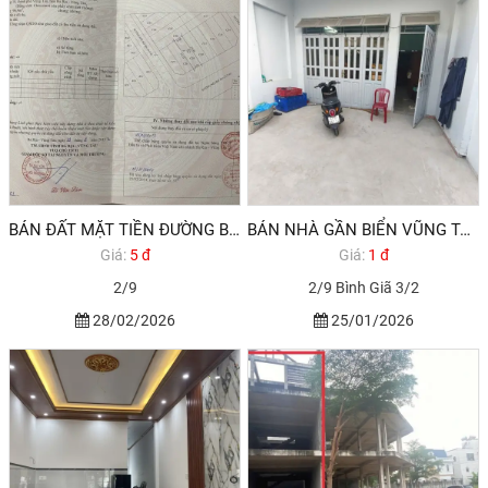
BÁN ĐẤT MẶT TIỀN ĐƯỜNG BỜ KÊNH KHU KHANG LINH PHƯỜNG 10 VŨNG TÀU
BÁN NHÀ GẦN BIỂN VŨNG TÀU PHƯỜNG 10 GẦN KHU KHANG LINH. HƯỚNG BẮC
Giá:
5 đ
Giá:
1 đ
2/9
2/9 Bình Giã 3/2
28/02/2026
25/01/2026