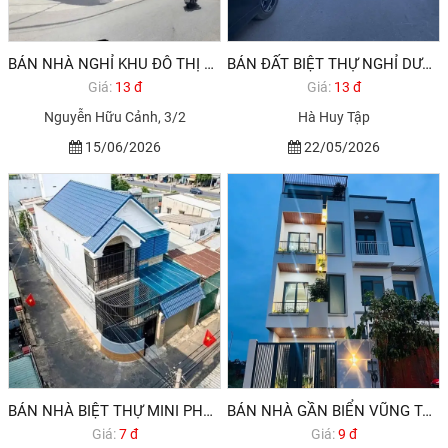
BÁN NHÀ NGHỈ KHU ĐÔ THỊ CHÍ LINH VŨNG TÀU CĂN GÓC 2MT
BÁN ĐẤT BIỆT THỰ NGHỈ DƯỠNG VŨNG TÀU BÃI BIỂN LONG CUNG PHƯỜNG 10
Giá:
13 đ
Giá:
13 đ
Nguyễn Hữu Cảnh, 3/2
Hà Huy Tập
15/06/2026
22/05/2026
BÁN NHÀ BIỆT THỰ MINI PHƯỜNG 10 VŨNG TÀU DƯỚI 8 TỶ
BÁN NHÀ GẦN BIỂN VŨNG TÀU- GẦN SUN GRUOP-
Giá:
7 đ
Giá:
9 đ