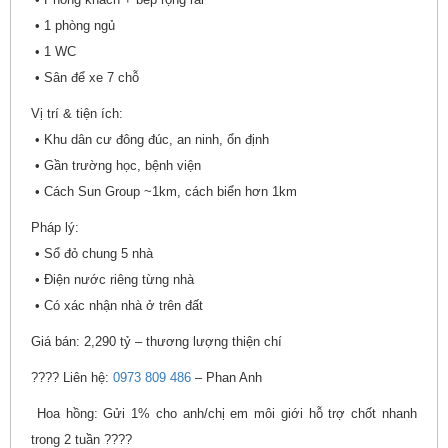
• 1 phòng ngủ
• 1 WC
• Sân để xe 7 chỗ
Vị trí & tiện ích:
• Khu dân cư đông đúc, an ninh, ổn định
• Gần trường học, bệnh viện
• Cách Sun Group ~1km, cách biển hơn 1km
Pháp lý:
• Sổ đỏ chung 5 nhà
• Điện nước riêng từng nhà
• Có xác nhận nhà ở trên đất
Giá bán: 2,290 tỷ – thương lượng thiện chí
???? Liên hệ:
0973 809 486
– Phan Anh
Hoa hồng: Gửi 1% cho anh/chị em môi giới hỗ trợ chốt nhanh
trong 2 tuần ????