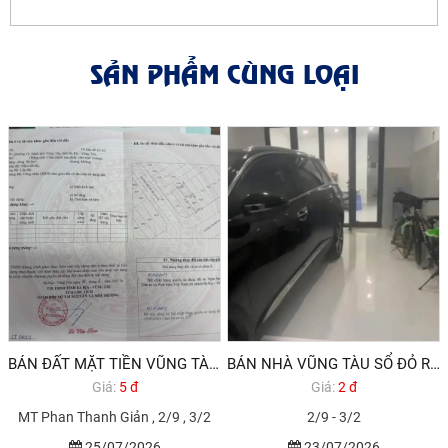
SẢN PHẨM CÙNG LOẠI
BÁN ĐẤT MẶT TIỀN VŨNG TÀU GẦN BIỂN GIÁ RẺ
BÁN NHÀ VŨNG TÀU SỔ ĐỎ RIÊNG DƯỚI 3 TỶ
Giá:
5 đ
Giá:
2 đ
MT Phan Thanh Giản , 2/9 , 3/2
2/9 - 3/2
25/07/2026
23/07/2026