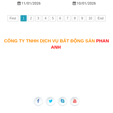
11/01/2026
10/01/2026
First
1
2
3
4
5
6
7
8
9
10
End
CÔNG TY TNHH DỊCH VỤ BẤT ĐỘNG SẢN
PHAN
ANH
Địa Chỉ : LK01 Khu Liên Hiệp Khang Linh, Phường 10,
Tp. Vũng Tàu
Hotline : 0973.809.486 - 0973.809.486
Website : batdongsanvt.com
Mail : phananhhtvt@gmail.com
FANPAGE FACEBOOK