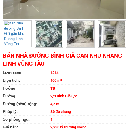
BÁN NHÀ ĐƯỜNG BÌNH GIÃ GẦN KHU KHANG
LINH VŨNG TÀU
Lượt xem:
1214
Diện tích:
100 m²
Hướng:
TB
Đường:
2/9 Bình Giã 3/2
Đường (hẻm) rộng:
4,5 m
Pháp lý:
Sổ đỏ chung
Số phòng ngủ:
1
Giá bán:
2,290 tỷ thương lượng