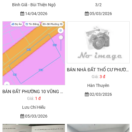
Bình Giã - Bùi Thiện Ngộ
3/2
14/04/2026
05/03/2026
BÁN NHÀ ĐẤT THỔ CƯ PHƯỜNG 10 VŨNG TÀU
Giá:
3 đ
Hàn Thuyên
BÁN ĐẤT PHƯỜNG 10 VŨNG TÀU GẦN KHU ĐÔ THỊ CHÍ LINH VŨNG TÀU
02/03/2026
Giá:
1 đ
Lưu Chí Hiếu
05/03/2026