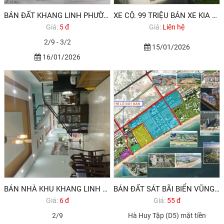
BÁN ĐẤT KHANG LINH PHƯỜNG VT ĐÃ CÓ SỔ ĐỎ
XE CỘ. 99 TRIỆU BÁN XE KIA TẢI 1,1 TẤN
Giá:
5 đ
Giá:
Liên hệ
2/9 - 3/2
15/01/2026
16/01/2026
BÁN NHÀ KHU KHANG LINH PHƯỜNG 10 VŨNG TÀU . NHÀ ĐẸP 3 TẦNG ĐƯỜNG 20M
BÁN ĐẤT SÁT BÃI BIỂN VŨNG TÀU VỊ TRÍ VÀNG 32TR/M2
Giá:
6 đ
Giá:
55 đ
2/9
Hà Huy Tập (D5) mặt tiền