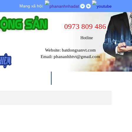
Mạng xã hội:
0973 809 486
Hotline
Website: batdongsanvt.com
Email: phananhhtvt@gmail.com
THỦ TỤC PHÁP LÝ
TIN TỨC & SỰ KIỆN