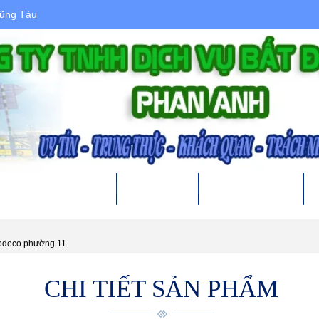
Vũng Tàu
HÀ ĐẤT CHO THUÊ
DỰ ÁN
XÂY DỰNG
odeco phường 11
CHI TIẾT SẢN PHẨM