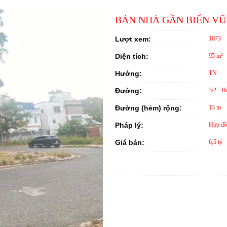
BÁN NHÀ GẦN BIỂN V
Lượt xem:
1073
Diện tích:
95 m²
Hướng:
TN
Đường:
3/2 - H
Đường (hẻm) rộng:
13 m
Pháp lý:
Hợp đồ
Giá bán:
6,5 tỷ