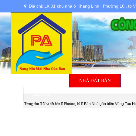
Địa chỉ: LK 01 khu nhà ở Khang Linh , Phường 10 , tp 
TRANG CHỦ
NHÀ ĐẤT BÁN
N
LIÊN HỆ
Trang chủ
Nhà đất bán
Phường 10
Bán Nhà gần biển Vũng Tàu H