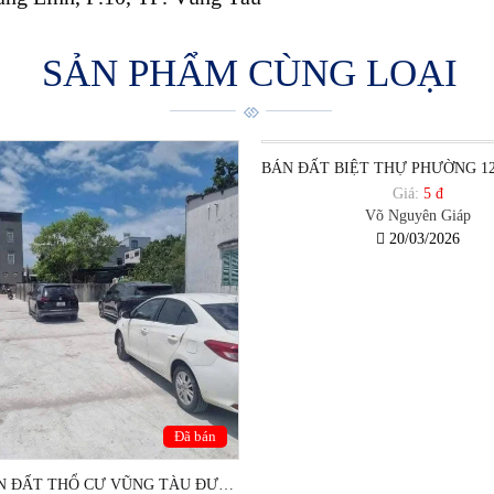
SẢN PHẨM CÙNG LOẠI
Giá:
5 đ
Võ Nguyên Giáp
20/03/2026
Đã bán
3,2 TỶ BÁN ĐẤT THỔ CƯ VŨNG TÀU ĐƯỜNG 30/4 - A3 PHƯỜNG 12 VŨNG TÀU