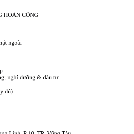
G HOÀN CÔNG
 mặt ngoài
ấp
ng; nghỉ dưỡng & đầu tư
ầy đủ)
ng Linh, P.10, TP. Vũng Tàu