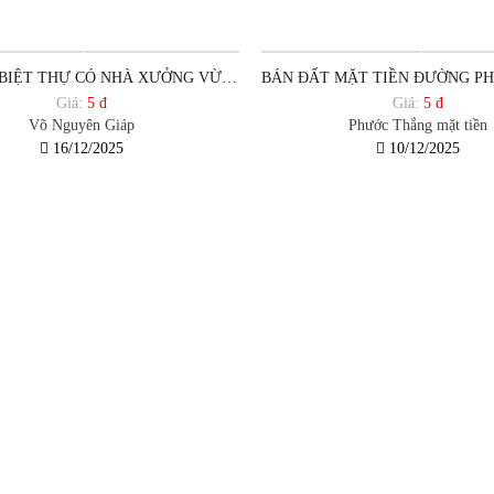
BÁN ĐẤT BIỆT THỰ CÓ NHÀ XƯỞNG VỪA CHO THU NHẬP HÀNG THÁNG VỪA SINH LỜI CAO NGAY KHI XUỐNG TIỀN TẠI T
Giá:
5 đ
Giá:
5 đ
Võ Nguyên Giáp
Phước Thắng mặt tiền
16/12/2025
10/12/2025