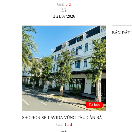
Giá:
5 đ
3/2
21/07/2026
Đã bán
SHOPHOUSE LAVIDA VŨNG TÀU CẦN BÁN GẤP GIẢM 2,2 TỶ
Giá:
13 đ
3/2