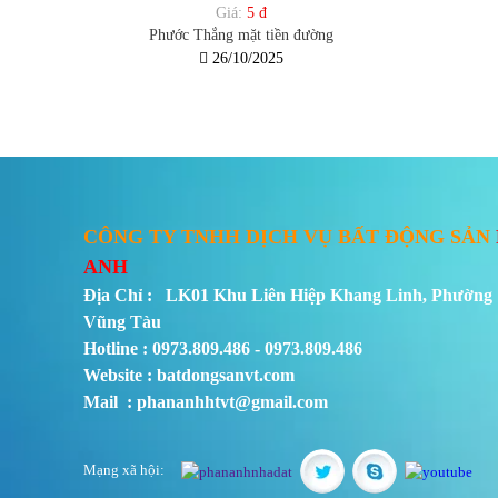
Giá:
5 đ
Phước Thắng mặt tiền đường
26/10/2025
CÔNG TY TNHH DỊCH VỤ BẤT ĐỘNG SẢN
ANH
Địa Chỉ : LK01 Khu Liên Hiệp Khang Linh, Phường 
Vũng Tàu
Hotline : 0973.809.486 - 0973.809.486
Website : batdongsanvt.com
Mail : phananhhtvt@gmail.com
Mạng xã hội: