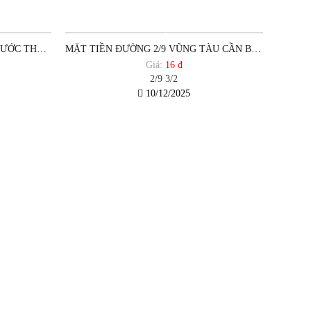
BÁN ĐẤT MẶT TIỀN ĐƯỜNG PHƯỚC THẮNG P12 VŨNG TÀU
MẶT TIỀN ĐƯỜNG 2/9 VŨNG TÀU CẦN BÁN ĐẤT
Giá:
16 đ
2/9 3/2
10/12/2025