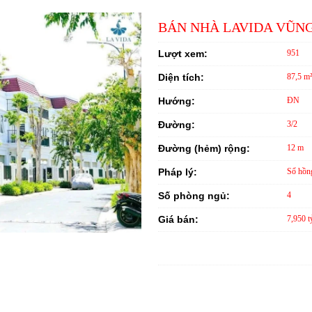
BÁN NHÀ LAVIDA VŨNG
Lượt xem:
951
Diện tích:
87,5 m
Hướng:
ĐN
Đường:
3/2
Đường (hẻm) rộng:
12 m
Pháp lý:
Sổ hồn
Số phòng ngủ:
4
Giá bán:
7,950 t