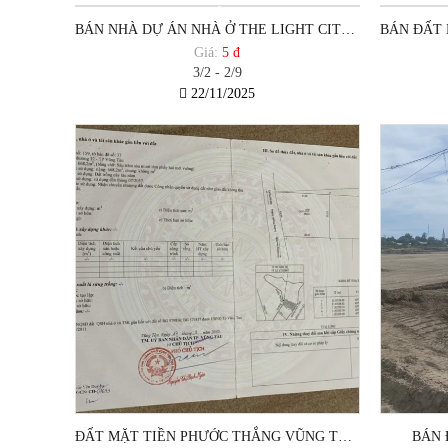
BÁN NHÀ DỰ ÁN NHÀ Ở THE LIGHT CITY - HODECO VŨNG TÀU - TRỤC CHÍNH
Giá:
5 đ
3/2 - 2/9
22/11/2025
ĐẤT MẶT TIỀN PHƯỚC THẮNG VŨNG TÀU GIÁ ĐẦU TƯ
BÁN 