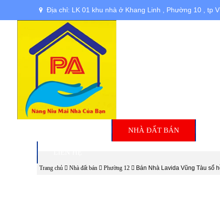
Địa chỉ: LK 01 khu nhà ở Khang Linh , Phường 10 , tp 
TRANG CHỦ
NHÀ ĐẤT BÁN
N
LIÊN HỆ
Trang chủ
Nhà đất bán
Phường 12
Bán Nhà Lavida Vũng Tàu sổ h