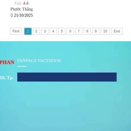
Giá:
4 đ
Phước Thắng
21/10/2025
First
1
2
3
4
5
6
7
8
9
10
End
FANPAGE FACEBOOK
PHAN
10, Tp.