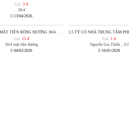
Giá:
3 đ
30/4
13/04/2026
BÁN ĐẤT MẶT TIỀN RỘNG ĐƯỜNG 30/4 VŨNG TÀU 300M2 15,9 TỶ THƯƠNG LƯỢNG 2026
Giá:
15 đ
Giá:
1 đ
30/4 mặt tiền đường
Nguyễn Gia Thiểu , 3/2
04/02/2026
16/01/2026