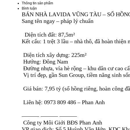
Thông tin sản phẩm
Bình luận
BÁN NHÀ LAVIDA VŨNG TÀU – SỔ HỒN
Sang tên ngay – pháp lý chuẩn
Diện tích đất: 87,5m²
Kết cấu: 1 trệt 3 lầu – nhà thô, đã hoàn thiện
Diện tích xây dựng: 225m²
Hướng: Đông Nam
Đường nhựa, vỉa hè rộng – khu dân cư cao c
Vị trí đẹp, gần Sun Group, tiềm năng sinh số
Giá bán: 7,95 tỷ (sổ hồng riêng, hoàn công đ
Liên hệ: 0973 809 486 – Phan Anh
——— ——— ———
Công ty Môi Giới BĐS Phan Anh
VP giao dịch: Số 5 Huỳnh Văn Hớn, KDC Kha