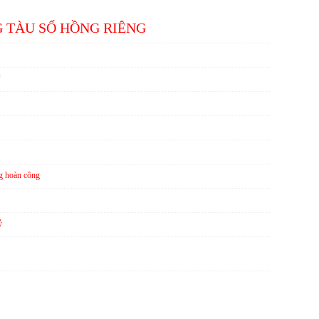
 TÀU SỔ HỒNG RIÊNG
²
g hoàn công
ỷ