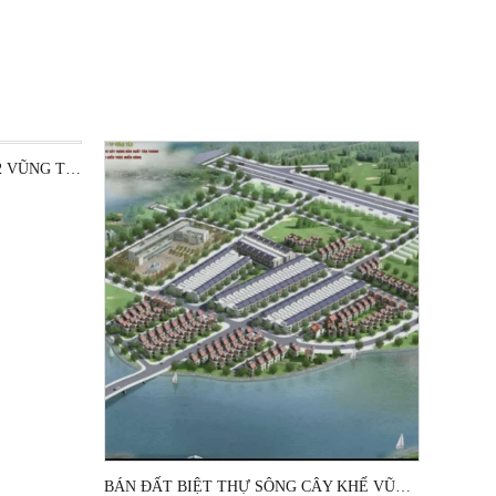
BÁN ĐẤT BIỆT THỰ PHƯỜNG 12 VŨNG TÀU VIEW SÔNG CÂY KHẾ
BÁN ĐẤT BIỆT THỰ SÔNG CÂY KHẾ VŨNG TÀU GIÁ RẺ ĐẦU TƯ