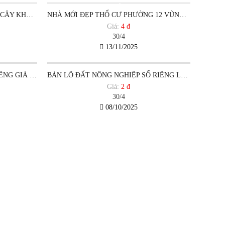
MẶT TIỀN DỰ ÁN NHÀ Ở SÔNG CÂY KHẾ PHƯỜNG 12 VŨNG TÀU CẦN BÁN
NHÀ MỚI ĐẸP THỔ CƯ PHƯỜNG 12 VŨNG TÀU GIÁ DƯỚI DƯỚI 5 TỶ
Giá:
4 đ
30/4
13/11/2025
NGỘP. 170M2 NGANG 13M SỔ RIÊNG GIÁ DƯỚI 1 TỶ PHƯỜNG 12 VŨNG TÀU
BÁN LÔ ĐẤT NÔNG NGHIỆP SỔ RIÊNG LÊN ĐƯỢC THỔ CƯ HẺM XE HƠI.
Giá:
2 đ
30/4
08/10/2025