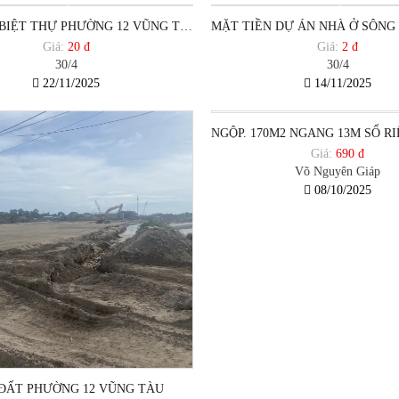
BÁN ĐẤT BIỆT THỰ PHƯỜNG 12 VŨNG TÀU
Giá:
20 đ
Giá:
2 đ
30/4
30/4
22/11/2025
14/11/2025
Giá:
690 đ
Võ Nguyên Giáp
08/10/2025
ĐẤT PHƯỜNG 12 VŨNG TÀU