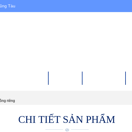
Vũng Tàu
HÀ ĐẤT CHO THUÊ
DỰ ÁN
XÂY DỰNG
ồng riêng
CHI TIẾT SẢN PHẨM