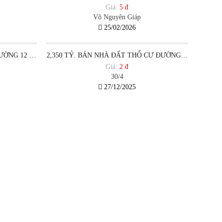
Giá:
5 đ
Võ Nguyên Giáp
25/02/2026
Đã bán
1,5 TỶ CÓ NHÀ TRUNG TÂM PHƯỜNG 12 VŨNG TÀU
2,350 TỶ. BÁN NHÀ ĐẤT THỔ CƯ ĐƯỜNG 30/4 PHƯỜNG 12 VŨNG TÀU
Giá:
2 đ
30/4
27/12/2025