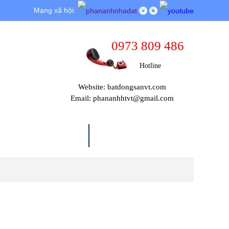
Mạng xã hội:
0973 809 486
Hotline
Website: batdongsanvt.com
Email: phananhhtvt@gmail.com
THỦ TỤC PHÁP LÝ
TIN TỨC & SỰ KIỆN