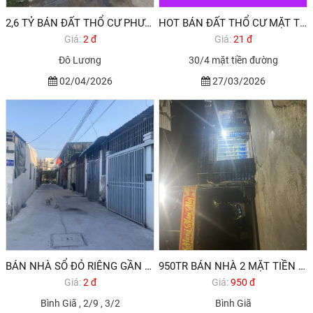
2,6 TỶ BÁN ĐẤT THỔ CƯ PHƯỜNG 11 VŨNG TÀU
HOT BÁN ĐẤT THỔ CƯ MẶT TIỀN ĐƯỜNG 30/4 P11 TPVT
Giá:
2 đ
Giá:
21 đ
Đô Lương
30/4 mặt tiền đường
02/04/2026
27/03/2026
BÁN NHÀ SỔ ĐỎ RIÊNG GẦN KHU KHANG LINH VŨNG TÀU
950TR BÁN NHÀ 2 MẶT TIỀN ĐƯỜNG BỜ KÊNH 828 BÌNH GIÃ VŨNG TÀU
Giá:
2 đ
Giá:
950 đ
Bình Giã , 2/9 , 3/2
Bình Giã