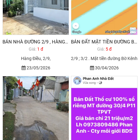
BÁN NHÀ ĐƯỜNG 2/9 , HÀNG ĐIỀU GẦN BỆNH VIỆN MỚI VŨNG TÀU
BÁN ĐẤT MẶT TIỀN ĐƯỜNG BỜ SÔNG PHƯỜNG 10 VŨNG TÀU GIÁ CHỈ 5,5 TỶ
Giá:
1 đ
Giá:
5 đ
Hàng Điều, 2/9,
2/9 ; 3/2 . Mặt tiền đường Bờ Kênh
23/05/2026
30/04/2026