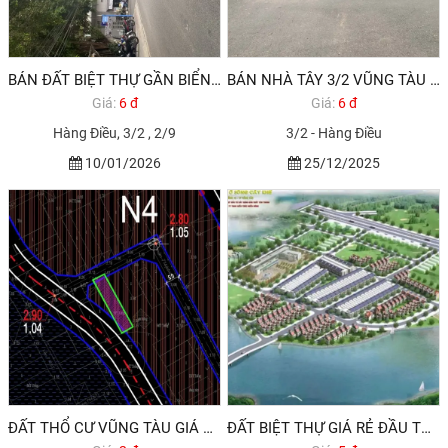
BÁN ĐẤT BIỆT THỰ GẦN BIỂN VŨNG TÀU, GẦN SUN GRUOP GIÁ 6,6 TỶ
BÁN NHÀ TÂY 3/2 VŨNG TÀU HODECO
Giá:
6 đ
Giá:
6 đ
Hàng Điều, 3/2 , 2/9
3/2 - Hàng Điều
10/01/2026
25/12/2025
ĐẤT THỔ CƯ VŨNG TÀU GIÁ RẺ 2,850 TỶ 100M2
ĐẤT BIỆT THỰ GIÁ RẺ ĐẦU TƯ TP VŨNG TÀU