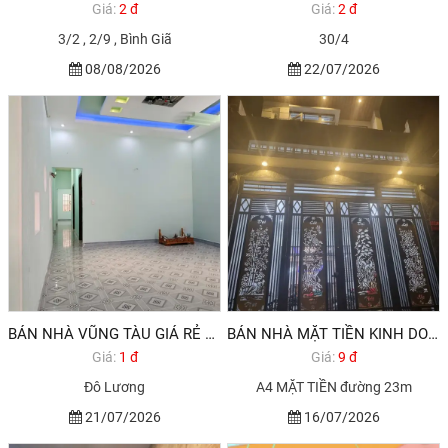
Giá:
2 đ
Giá:
2 đ
3/2 , 2/9 , Bình Giã
30/4
08/08/2026
22/07/2026
BÁN NHÀ VŨNG TÀU GIÁ RẺ 137M2 1,9 TỶ
BÁN NHÀ MẶT TIỀN KINH DOANH BUÔN BÁN TỐT ĐỐI DIỆN TRƯỜNG C1-2 VŨNG TÀU
Giá:
1 đ
Giá:
9 đ
Đô Lương
A4 MẶT TIỀN đường 23m
21/07/2026
16/07/2026