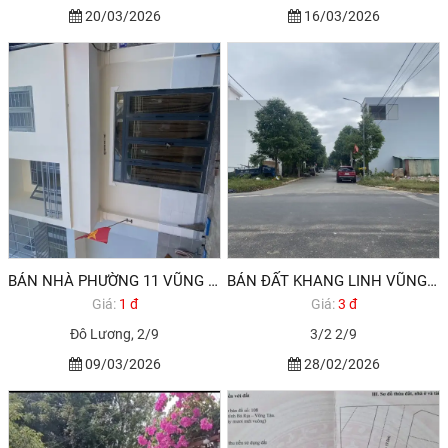
20/03/2026
16/03/2026
BÁN NHÀ PHƯỜNG 11 VŨNG TÀU ĐƯỜNG 2/9 - ĐÔ LƯƠNG
BÁN ĐẤT KHANG LINH VŨNG TÀU PHƯỜNG 11 GẦN BIỂN
Giá:
1 đ
Giá:
3 đ
Đô Lương, 2/9
3/2 2/9
09/03/2026
28/02/2026