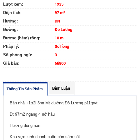
Lượt xem:
1935
Diện tích:
97 m²
Hướng:
DN
Đường:
Đô Lương
Đường (hẻm) rộng:
10 m
Pháp lý:
Sổ hồng
Số phòng ngủ:
3
Giá bán:
6ti800
Bình Luận
Thông Tin Sản Phẩm
Bán nhà +1tr2l 3pn Mt đường Đô Lương p11tpvt
Dt 97m2 ngang 4 nở hậu
Hướng đông nam
Khu vực kinh doanh buôn bán sầm uất