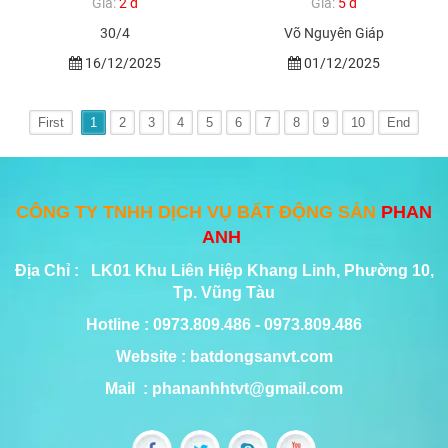
Giá:
2 đ
Giá:
5 đ
30/4
Võ Nguyên Giáp
16/12/2025
01/12/2025
First
1
2
3
4
5
6
7
8
9
10
End
CÔNG TY TNHH DỊCH VỤ BẤT ĐỘNG SẢN
PHAN
ANH
Địa Chỉ : LK01 Khu Liên Hiệp Khang Linh, Phường 10,
Tp. Vũng Tàu
Hotline : 0973.809.486 - 0973.809.486
Website : batdongsanvt.com
Mail : phananhhtvt@gmail.com