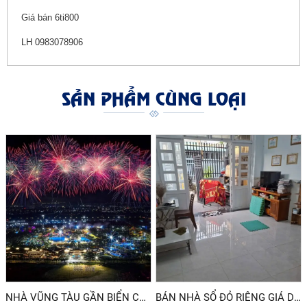
Giá bán 6ti800
LH 0983078906
SẢN PHẨM CÙNG LOẠI
NHÀ VŨNG TÀU GẦN BIỂN CẦN BÁN GIÁ DƯỚI 3 TỶ
BÁN NHÀ SỔ ĐỎ RIÊNG GIÁ DƯỚI 2 TỶ ĐƯỜNG 30/4 PHƯỜNG 11 VŨNG TÀU