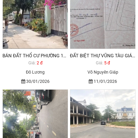
BÁN ĐẤT THỔ CƯ PHƯỜNG 11 VŨNG TÀU 100M2 2,6 TỶ (1/2026)
ĐẤT BIỆT THỰ VŨNG TÀU GIÁ RẺ NHƯ CHO 270M2 5,4 TỶ
Giá:
2 đ
Giá:
5 đ
Đô Lương
Võ Nguyên Giáp
30/01/2026
11/01/2026