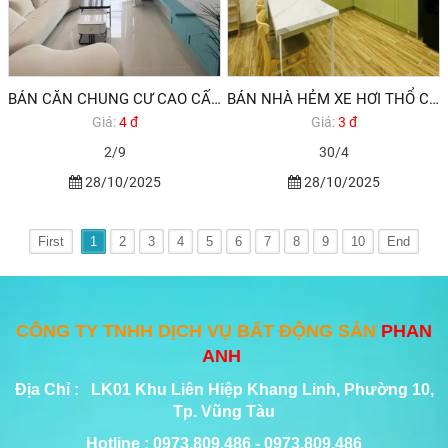
BÁN CĂN CHUNG CƯ CAO CẤP MỚI TINH CENTRE POINT GẦN BIỂN BAO GỒM NỘI THẤT CAO CẤP.
BÁN NHÀ HẺM XE HƠI THỔ CƯ ĐƯỜNG 30/4 PHƯỜNG RẠCH DỪA , VŨNG TÀU.
Giá:
4 đ
Giá:
3 đ
2/9
30/4
28/10/2025
28/10/2025
First
1
2
3
4
5
6
7
8
9
10
End
CÔNG TY TNHH DỊCH VỤ BẤT ĐỘNG SẢN
PHAN
ANH
Địa Chỉ : LK01 Khu Liên Hiệp Khang Linh, Phường 10,
Tp. Vũng Tàu
Hotline : 0973.809.486 - 0973.809.486