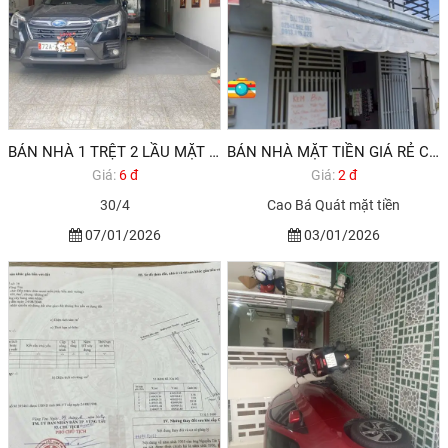
BÁN NHÀ 1 TRỆT 2 LẦU MẶT TIỀN HẺM 553 ĐƯỜNG 30/4 PHƯỜNG RẠCH DỪA VŨNG TÀU
BÁN NHÀ MẶT TIỀN GIÁ RẺ CHỈ HƠN 2 TỶ PHƯỜNG RẠCH DỪA VŨNG TÀU
Giá:
6 đ
Giá:
2 đ
30/4
Cao Bá Quát mặt tiền
07/01/2026
03/01/2026