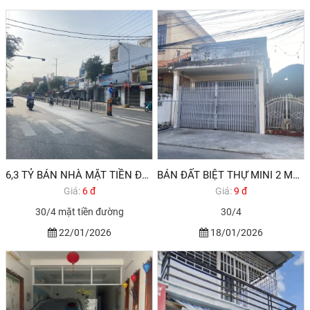
6,3 TỶ BÁN NHÀ MẶT TIỀN ĐƯỜNG 30/4 PHƯỜNG RẠCH DỪA VŨNG TÀU
BÁN ĐẤT BIỆT THỰ MINI 2 MẶT TIỀN HẺM ĐƯỜNG 30/4 PHƯỜNG RẠCH DỪA VŨNG TÀU
Giá:
6 đ
Giá:
9 đ
30/4 mặt tiền đường
30/4
22/01/2026
18/01/2026