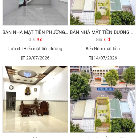
BÁN NHÀ MẶT TIỀN PHƯỜNG RẠCH DỪA VŨNG TÀU
BÁN NHÀ MẶT TIỀN ĐƯỜNG BẾN NÔM PHƯỜNG RẠCH DỪA VŨNG TÀU
Giá:
9 đ
Giá:
6 đ
Lưu chí Hiếu mặt tiền đường
Bến Nôm mặt tiền
29/07/2026
14/07/2026