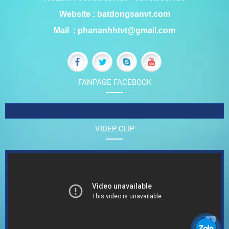
Website : batdongsanvt.com
Mail : phananhhtvt@gmail.com
FANPAGE FACEBOOK
VIDEP CLIP