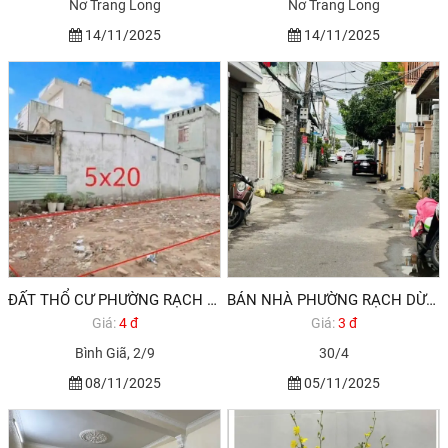
Nơ Trang Long
Nơ Trang Long
14/11/2025
14/11/2025
ĐẤT THỔ CƯ PHƯỜNG RẠCH DỪA ĐƯỜNG 2/9 VŨNG TÀU
BÁN NHÀ PHƯỜNG RẠCH DỪA GIÁ DƯỚI 4 TỶ
Giá:
4 đ
Giá:
3 đ
Bình Giã, 2/9
30/4
08/11/2025
05/11/2025