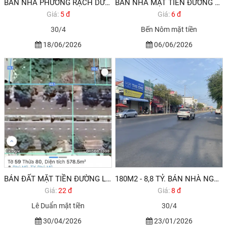
BÁN NHÀ PHƯỜNG RẠCH DỪA VŨNG TÀU 180M2 5,7 TỶ
BÁN NHÀ MẶT TIỀN ĐƯỜNG BẾN NÔM PHƯỜNG RẠCH DỪA VŨNG TÀU
Giá:
5 đ
Giá:
6 đ
30/4
Bến Nôm mặt tiền
18/06/2026
06/06/2026
BÁN ĐẤT MẶT TIỀN ĐƯỜNG LÊ DUẨN THÀNH PHỐ PHÚ MỸ VŨNG TÀU. QUỸ ĐẤT HIẾM CÓ
180M2 - 8,8 TỶ. BÁN NHÀ NGHỈ ĐƯỜNG 30/4 PHƯỜNG RẠCH DỪA GẦN KCN ĐÔNG XUYÊN
Giá:
22 đ
Giá:
8 đ
Lê Duẩn mặt tiền
30/4
30/04/2026
23/01/2026