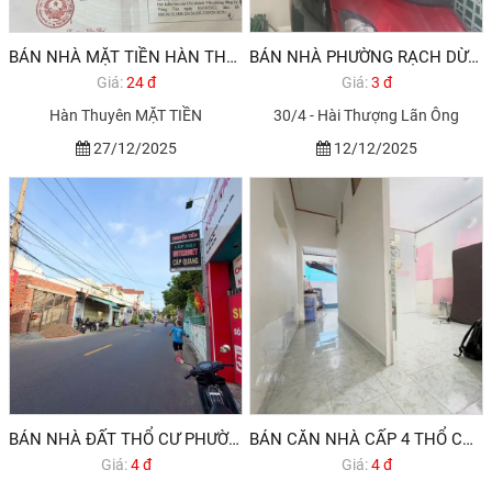
BÁN NHÀ MẶT TIỀN HÀN THUYÊN PHƯỜNG RẠCH DỪA 530M2
BÁN NHÀ PHƯỜNG RẠCH DỪA 3,990 TỶ 2025
Giá:
24 đ
Giá:
3 đ
Hàn Thuyên MẶT TIỀN
30/4 - Hài Thượng Lãn Ông
27/12/2025
12/12/2025
BÁN NHÀ ĐẤT THỔ CƯ PHƯỜNG RẠCH DỪA VŨNG TÀU
BÁN CĂN NHÀ CẤP 4 THỔ CƯ BÌA RIÊNG HẺM 55 NƠ TRANG LONG, PHƯỜNG RẠCH DỪA, TP VŨNG TÀU.
Giá:
4 đ
Giá:
4 đ