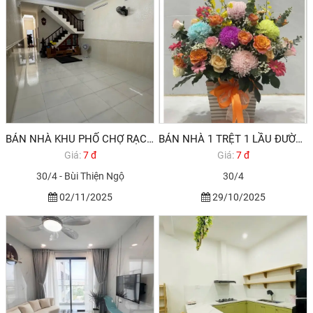
BÁN NHÀ KHU PHỐ CHỢ RẠCH DỪA VŨNG TÀU 7,6 TỶ
BÁN NHÀ 1 TRỆT 1 LẦU ĐƯỜNG 30/4 PHƯỜNG RẠCH DỪA , KINH DOANH BUÔN BÁN SẦM UẤT.
Giá:
7 đ
Giá:
7 đ
30/4 - Bùi Thiện Ngộ
30/4
02/11/2025
29/10/2025