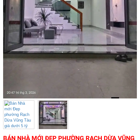
BÁN NHÀ MỚI ĐẸP PHƯỜNG RẠCH DỪA VŨNG