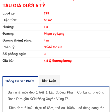
TÀU GIÁ DƯỚI 5 TỶ
Lượt xem:
179
Diện tích:
63 m²
Hướng:
TB
Đường:
Phạm cự Lạng
Đường (hẻm) rộng:
4 m
Pháp lý:
Sổ đỏ thổ cư
Số phòng ngủ:
3
Giá bán:
4,8 tỷ thương lượng
Bình Luận
Thông Tin Sản Phẩm
Bán nhà mới đẹp 1 trệt 1 Lầu đường Phạm Cự Lạng, phường
Rạch Dừa gần KCN Đông Xuyên Vũng Tàu
Diện tích: 61m2, thực tế 63m, thổ cư 100% - sổ riêng sang tên