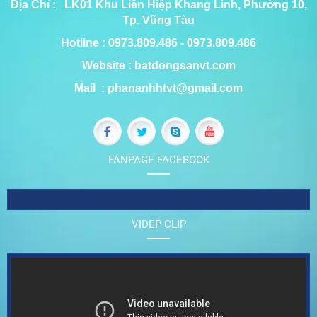
Địa Chỉ : LK01 Khu Liên Hiệp Khang Linh, Phường 10,
Tp. Vũng Tàu
Hotline : 0973.809.486 - 0973.809.486
Website : batdongsanvt.com
Mail : phananhhtvt@gmail.com
FANPAGE FACEBOOK
VIDEP CLIP