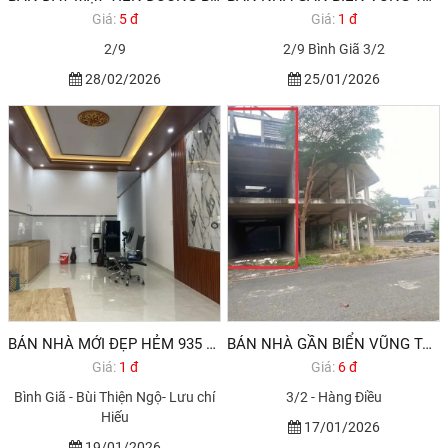
Giá:
5 đ
Giá:
1 đ
2/9
2/9 Bình Giã 3/2
28/02/2026
25/01/2026
BÁN NHÀ MỚI ĐẸP HẺM 935 BÌNH GIÃ PHƯỜNG 10 VŨNG TÀU 1,890 TỶ
BÁN NHÀ GẦN BIỂN VŨNG TÀU HODECO PHƯỜNG 11
Giá:
1 đ
Giá:
6 đ
Bình Giã - Bùi Thiện Ngộ- Lưu chí
3/2 - Hàng Điều
Hiếu
17/01/2026
19/01/2026