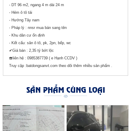
- DT 96 m2, ngang 4 m dài 24 m
- Hẻm ô tô tải
- Hướng Tây nam
- Pháp lý : nnsr mua bán sang tên
- Khu dân cư ổn định
- Kết cấu: sân ô tô, pk, 2pn, bếp, wc
✔Giá bán : 2,35 tỷ bớt lộc
☎️liên hệ : 0985387739 ( e Hạnh CCDV )
Truy cập :batdongsanvt.com theo dõi thêm nhiều sản phẩm .
SẢN PHẨM CÙNG LOẠI