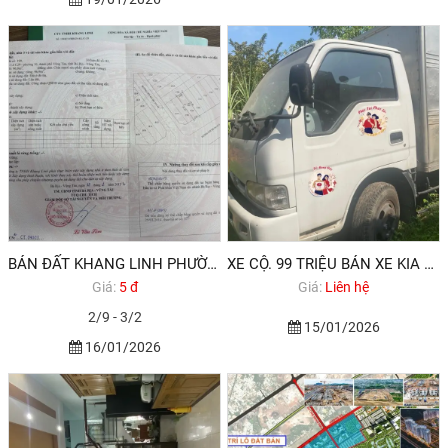
BÁN ĐẤT KHANG LINH PHƯỜNG VT ĐÃ CÓ SỔ ĐỎ
XE CỘ. 99 TRIỆU BÁN XE KIA TẢI 1,1 TẤN
Giá:
5 đ
Giá:
Liên hệ
2/9 - 3/2
15/01/2026
16/01/2026