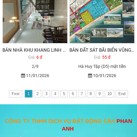
BÁN NHÀ KHU KHANG LINH PHƯỜNG 10 VŨNG TÀU . NHÀ ĐẸP 3 TẦNG ĐƯỜNG 20M
BÁN ĐẤT SÁT BÃI BIỂN VŨNG TÀU VỊ TRÍ VÀNG 32TR/M2
Giá:
6 đ
Giá:
55 đ
2/9
Hà Huy Tập (D5) mặt tiền
11/01/2026
10/01/2026
First
1
2
3
4
5
6
7
8
9
10
End
CÔNG TY TNHH DỊCH VỤ BẤT ĐỘNG SẢN
PHAN
ANH