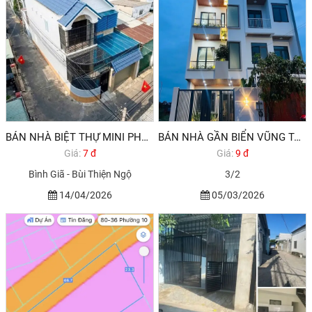
BÁN NHÀ BIỆT THỰ MINI PHƯỜNG 10 VŨNG TÀU DƯỚI 8 TỶ
BÁN NHÀ GẦN BIỂN VŨNG TÀU- GẦN SUN GRUOP-
Giá:
7 đ
Giá:
9 đ
Bình Giã - Bùi Thiện Ngộ
3/2
14/04/2026
05/03/2026