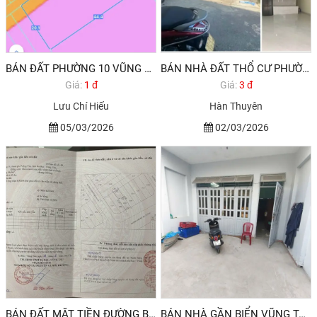
BÁN ĐẤT PHƯỜNG 10 VŨNG TÀU GẦN KHU ĐÔ THỊ CHÍ LINH VŨNG TÀU
BÁN NHÀ ĐẤT THỔ CƯ PHƯỜNG 10 VŨNG TÀU
Giá:
1 đ
Giá:
3 đ
Lưu Chí Hiếu
Hàn Thuyên
05/03/2026
02/03/2026
BÁN ĐẤT MẶT TIỀN ĐƯỜNG BỜ KÊNH KHU KHANG LINH PHƯỜNG 10 VŨNG TÀU
BÁN NHÀ GẦN BIỂN VŨNG TÀU PHƯỜNG 10 GẦN KHU KHANG LINH. HƯỚNG BẮC