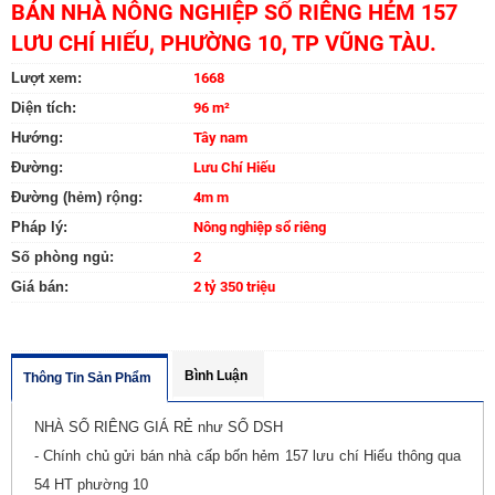
BÁN NHÀ NÔNG NGHIỆP SỔ RIÊNG HẺM 157
LƯU CHÍ HIẾU, PHƯỜNG 10, TP VŨNG TÀU.
Lượt xem:
1668
Diện tích:
96 m²
Hướng:
Tây nam
Đường:
Lưu Chí Hiếu
Đường (hẻm) rộng:
4m m
Pháp lý:
Nông nghiệp sổ riêng
Số phòng ngủ:
2
Giá bán:
2 tỷ 350 triệu
Bình Luận
Thông Tin Sản Phẩm
NHÀ SỔ RIÊNG GIÁ RẺ như SỔ DSH
- Chính chủ gửi bán nhà cấp bốn hẻm 157 lưu chí Hiếu thông qua
54 HT phường 10