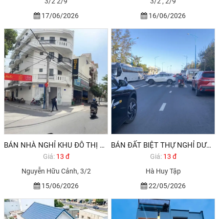
3/2 2/9
3/2 , 2/9
17/06/2026
16/06/2026
BÁN NHÀ NGHỈ KHU ĐÔ THỊ CHÍ LINH VŨNG TÀU CĂN GÓC 2MT
BÁN ĐẤT BIỆT THỰ NGHỈ DƯỠNG VŨNG TÀU BÃI BIỂN LONG CUNG PHƯỜNG 10
Giá:
13 đ
Giá:
13 đ
Nguyễn Hữu Cảnh, 3/2
Hà Huy Tập
15/06/2026
22/05/2026