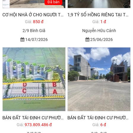
Đã bán
CƠ HỘI NHÀ Ở CHO NGƯỜI THU NHẬP THẤP PHƯỜNG 11 VŨNG TÀU
1,9 TỶ SỔ HỒNG RIÊNG TẠI TP BIỂN VŨNG TÀU
Giá:
850 đ
Giá:
1 đ
2/9 Bình Giã
Nguyễn Hữu Cảnh
14/07/2026
25/06/2026
BÁN ĐẤT TÁI ĐỊNH CƯ PHƯỜNG 10 VŨNG TÀU KHU CHÍ LINH
BÁN ĐẤT TÁI ĐỊNH CƯ PHƯỜNG 10 VŨNG TÀU , GIÁ NGỘP
Giá:
973.809.486 đ
Giá:
6 đ