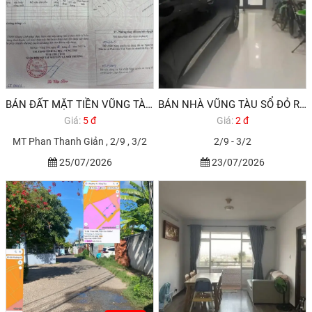
BÁN ĐẤT MẶT TIỀN VŨNG TÀU GẦN BIỂN GIÁ RẺ
BÁN NHÀ VŨNG TÀU SỔ ĐỎ RIÊNG DƯỚI 3 TỶ
Giá:
5 đ
Giá:
2 đ
MT Phan Thanh Giản , 2/9 , 3/2
2/9 - 3/2
25/07/2026
23/07/2026