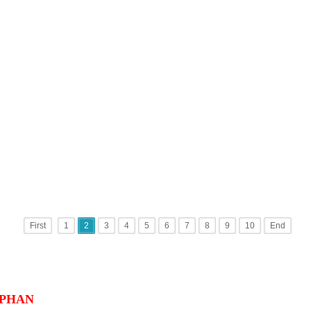
First
1
2
3
4
5
6
7
8
9
10
End
FANPAGE FACEBOOK
PHAN