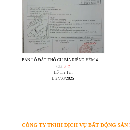
BÁN LÔ ĐẤT THỔ CƯ BÌA RIÊNG HẺM 4M ĐƯỜNG HỒ TRI TÂN, PHƯỜNG RẠCH DỪA TP VŨNG TÀU.
Giá:
3 đ
Hổ Tri Tân
24/03/2025
CÔNG TY TNHH DỊCH VỤ BẤT ĐỘNG SẢN