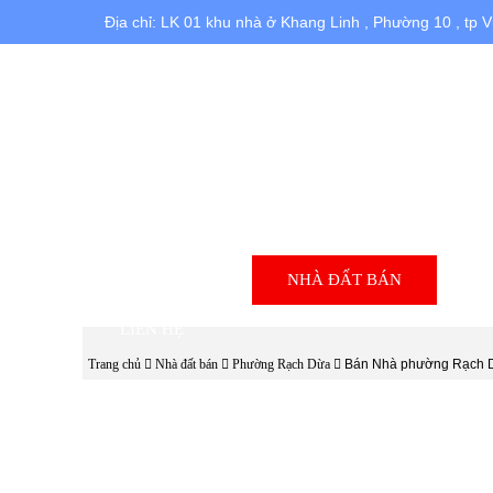
Địa chỉ: LK 01 khu nhà ở Khang Linh , Phường 10 , tp 
TRANG CHỦ
NHÀ ĐẤT BÁN
N
LIÊN HỆ
Trang chủ
Nhà đất bán
Phường Rạch Dừa
Bán Nhà phường Rạch D