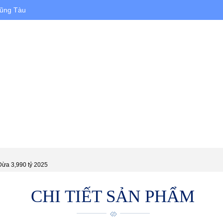
Vũng Tàu
HÀ ĐẤT CHO THUÊ
DỰ ÁN
XÂY DỰNG
ừa 3,990 tỷ 2025
CHI TIẾT SẢN PHẨM