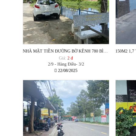
NHÀ MẶT TIỀN ĐƯỜNG BỜ KÊNH 780 BÌNH GIÃ CẦN BÁN
Giá:
2 đ
2/9 - Hàng Điều- 3/2
22/08/2025