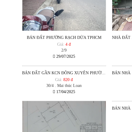
BÁN ĐẤT PHƯỜNG RẠCH DỪA TPHCM
Giá:
4 đ
2/9
29/07/2025
BÁN ĐẤT GẦN KCN ĐÔNG XUYÊN PHƯỜNG RẠCH DỪA TPVT
Giá:
820 đ
30/4 . Mai thúc Loan
17/04/2025