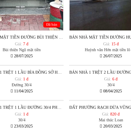
Đã bán
NHÀ ĐẤT MẶT TIỀN ĐƯỜNG BÙI THIỆN NGỘ PHƯỜNG RẠCH DỪA TPHCM
Giá:
7 đ
Giá:
15 đ
Bùi thiện Ngộ mặt tiền
Huỳnh văn Hớn mặt tiền lô
28/07/2025
26/07/2025
BÁN NHÀ 1 TRỆT 1 LẦU BÌA ĐỒNG SỞ HỮU CÓ THỔ CƯ PHƯỜNG RẠCH DỪA, TP VŨNG TÀU.
Giá:
1 đ
Giá:
6 đ
Đường 30/4
30/4
11/04/2025
08/04/2025
BÁN NHÀ 1 TRỆT 1 LẦU ĐƯỜNG 30/4 PHƯỜNG RẠCH DỪA ,TP VŨNG TÀU.
Giá:
1 đ
Giá:
820 đ
30/4
Mai thúc Loan
23/03/2025
20/03/2025