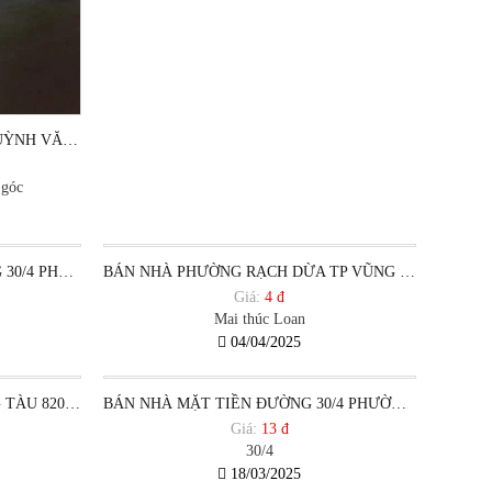
BÁN NHÀ MẶT TIỀN ĐƯỜNG HUỲNH VĂN HỚN KHU KHANG LINH PHƯỜNG RẠCH DỪA TP HCM
 góc
BÁN NHÀ 1 TRỆT 2 LẦU ĐƯỜNG 30/4 PHƯỜNG RẠCH DỪA, TP VŨNG TÀU.
BÁN NHÀ PHƯỜNG RẠCH DỪA TP VŨNG TÀU
Giá:
4 đ
Mai thúc Loan
04/04/2025
ĐẤT PHƯỜNG RẠCH DỪA VŨNG TÀU 820 TRIỆU
BÁN NHÀ MẶT TIỀN ĐƯỜNG 30/4 PHƯỜNG RẠCH DỪA TP VŨNG TÀU.
Giá:
13 đ
30/4
18/03/2025