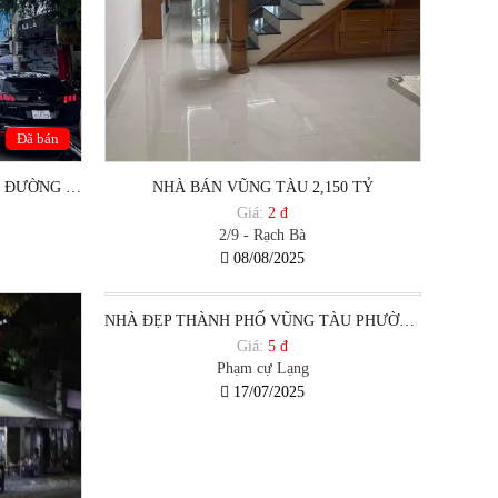
Đã bán
BÁN NHÀ VỊ TRÍ ĐẸP MẶT TIỀN ĐƯỜNG 30.4 NGAY CỔNG KCN ĐÔNG XUYÊN TP VŨNG TÀU
NHÀ BÁN VŨNG TÀU 2,150 TỶ
Giá:
2 đ
2/9 - Rạch Bà
08/08/2025
NHÀ ĐẸP THÀNH PHỐ VŨNG TÀU PHƯỜNG RẠCH DỪA
Giá:
5 đ
Phạm cự Lạng
17/07/2025