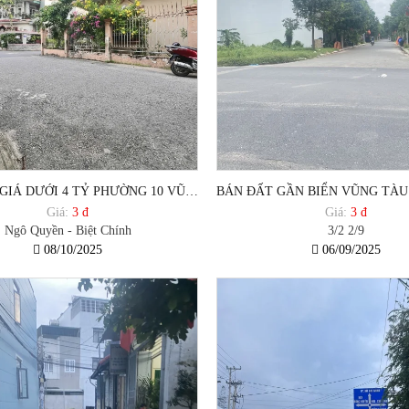
BÁN NHÀ GIÁ DƯỚI 4 TỶ PHƯỜNG 10 VŨNG TÀU
Giá:
3 đ
Giá:
3 đ
Ngô Quyền - Biệt Chính
3/2 2/9
08/10/2025
06/09/2025