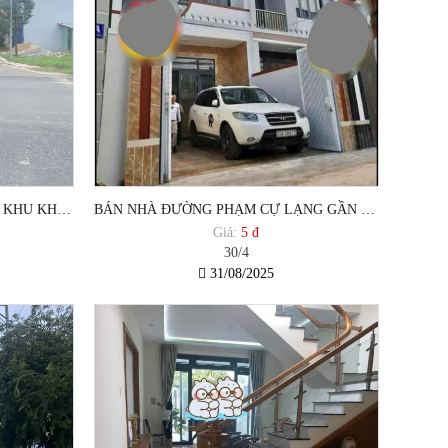
BÁN ĐẤT GẦN BIỂN VŨNG TÀU KHU KHANG LINH PHƯỜNG 11 VŨNG TÀU
BÁN NHÀ ĐƯỜNG PHẠM CỰ LẠNG GẦN ĐƯỜNG 30.4 PHƯỜNG RẠCH DỪA TP VŨNG TÀU
Giá:
5 đ
30/4
31/08/2025