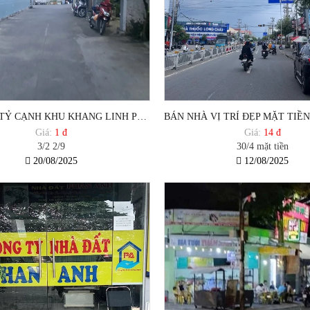
150M2 1,7 TỶ CẠNH KHU KHANG LINH PHƯỜNG 10 VŨNG TÀU
Giá:
1 đ
Giá:
14 đ
3/2 2/9
30/4 mặt tiền
20/08/2025
12/08/2025