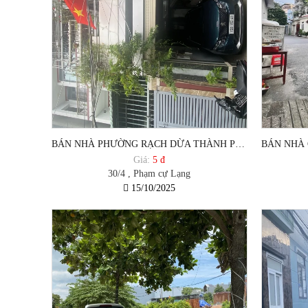
BÁN NHÀ PHƯỜNG RẠCH DỪA THÀNH PHỐ VŨNG TÀU
Giá:
5 đ
30/4 , Phạm cự Lạng
15/10/2025