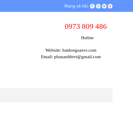
Mạng xã hội:
0973 809 486
Hotline
Website: batdongsanvt.com
Email: phananhhtvt@gmail.com
THỦ TỤC PHÁP LÝ
TIN TỨC & SỰ KIỆN