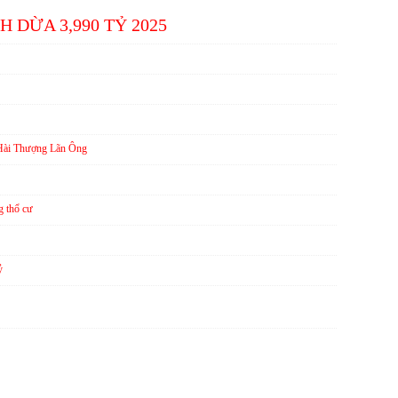
DỪA 3,990 TỶ 2025
 Hài Thượng Lãn Ông
g thổ cư
ỷ