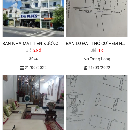
BÁN NHÀ MẶT TIỀN ĐƯỜNG 30/4
BÁN LÔ ĐẤT THỔ CƯ HẺM NƠ TRANG LONG
Giá:
26 đ
Giá:
1 đ
30/4
Nơ Trang Long
21/09/2022
21/09/2022