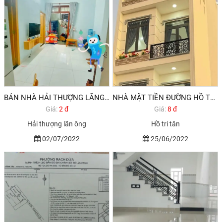
BÁN NHÀ HẢI THƯỢNG LÃNG ÔNG, P. RẠCH DỪA, TP VT
NHÀ MẶT TIỀN ĐƯỜNG HỒ TRI TÂN. PHƯỜNG RẠCH DỪA. TP.VT.
Giá:
2 đ
Giá:
8 đ
Hải thượng lãn ông
Hồ tri tân
02/07/2022
25/06/2022