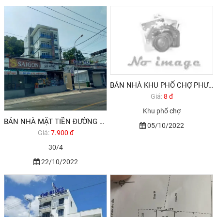
BÁN NHÀ KHU PHỐ CHỢ PHƯỜNG RẠCH DỪA
Giá:
8 đ
Khu phố chợ
BÁN NHÀ MẶT TIỀN ĐƯỜNG 30 4
05/10/2022
Giá:
7.900 đ
30/4
22/10/2022