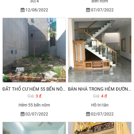
30/4
Bến nôm
12/08/2022
07/07/2022
ĐẤT THỔ CƯ HẺM 55 BẾN NÔM PHƯỜNG RẠCH DỪA TP VŨNG TÀU
BÁN NHÀ TRONG HẺM ĐƯỜNG HỒ TRI TÂN ,PHƯỜNG RẠCH DỪA, TP VŨNG TÀU.
Giá:
3 đ
Giá:
4 đ
Hẻm 55 bến nôm
Hồ tri tân
02/07/2022
02/07/2022