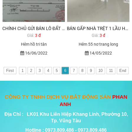
CHÍNH CHỦ GỬI BÁN LÔ ĐẤT 2 MẶT HẺM ĐƯỜNG HỒ TRI TÂN, PHƯỜNG RẠCH DỪA, TP VŨNG TÀU.
BÁN GẤP NHÀ TRỆT 1 LẦU HẺM 55 NƠ TRANG LONG, PHƯỜNG RẠCH DỪA, TP VŨNG TÀU.
Giá:
3 đ
Giá:
3 đ
Hẻm hồ tri tân
Hẻm 55 nơ trang long
16/06/2022
14/05/2022
First
1
2
3
4
5
6
7
8
9
10
11
End
CÔNG TY TNHH DỊCH VỤ BẤT ĐỘNG SẢN
PHAN
ANH
Địa Chỉ : LK01 Khu Liên Hiệp Khang Linh, Phường 10,
Tp. Vũng Tàu
Hotline : 0973.809.486 - 0973.809.486