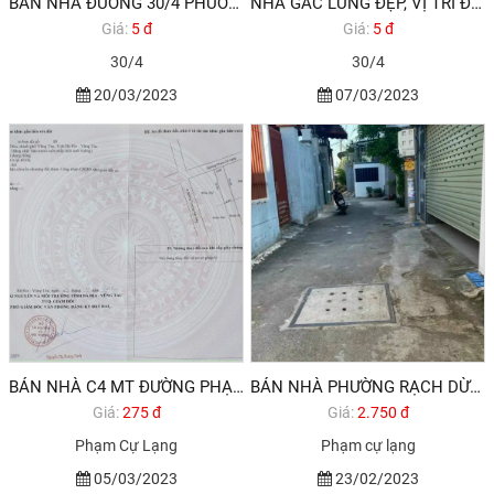
BÁN NHÀ ĐƯỜNG 30/4 PHƯỜNG RẠCH DỪA VỊ TRÍ ĐẸP TP BIỂN VŨNG TÀU
NHÀ GÁC LỬNG ĐẸP, VỊ TRÍ ĐẸP ĐƯỜNG 30/4 PHƯỜNG RẠCH DỪA TP VŨNG TÀU
Giá:
5 đ
Giá:
5 đ
30/4
30/4
20/03/2023
07/03/2023
BÁN NHÀ C4 MT ĐƯỜNG PHẠM CỰ LẠNG PHƯỜNG RẠCH DỪA GẦN KCN ĐÔNG XUYÊN TP VŨNG TÀU
BÁN NHÀ PHƯỜNG RẠCH DỪA TPVT
Giá:
275 đ
Giá:
2.750 đ
Phạm Cự Lạng
Phạm cự lạng
05/03/2023
23/02/2023