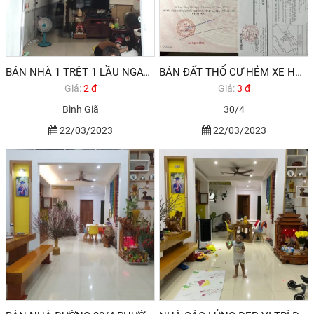
BÁN NHÀ 1 TRỆT 1 LẦU NGAY SÁT CHỢ RẠCH DỪA TP VŨNG TÀU
BÁN ĐẤT THỔ CƯ HẺM XE HƠI ĐƯỜNG 30/4 PHƯỜNG RẠCH DỪA TP VŨNG TÀU
Giá:
2 đ
Giá:
3 đ
Bình Giã
30/4
22/03/2023
22/03/2023