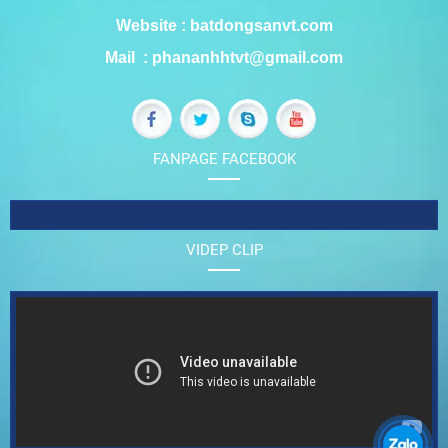
Website : batdongsanvt.com
Mail : phananhhtvt@gmail.com
FANPAGE FACEBOOK
VIDEP CLIP