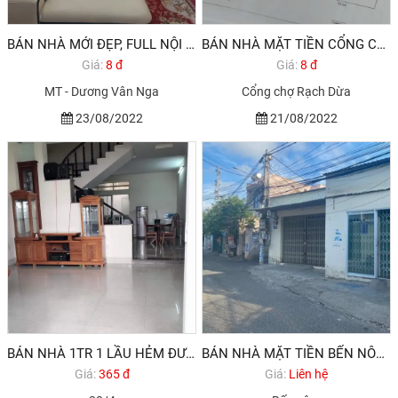
BÁN NHÀ MỚI ĐẸP, FULL NỘI THẤT
BÁN NHÀ MẶT TIỀN CỔNG CHỢ RẠCH DỪA
Giá:
8 đ
Giá:
8 đ
MT - Dương Vân Nga
Cổng chợ Rạch Dừa
23/08/2022
21/08/2022
BÁN NHÀ 1TR 1 LẦU HẺM ĐƯỜNG 30/4 P RẠCH DỪA TP VŨNG TÀU
BÁN NHÀ MẶT TIỀN BẾN NÔM TPVT
Giá:
365 đ
Giá:
Liên hệ