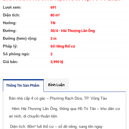
Lượt xem:
691
Diện tích:
80 m²
Hướng:
TN
Đường:
30/4 - Hài Thượng Lãn Ông
Đường (hẻm) rộng:
3 m
Pháp lý:
Sổ riêng thổ cư
Số phòng ngủ:
2
Giá bán:
3,990 tỷ
Bình Luận
Thông Tin Sản Phẩm
Bán nhà cấp 4 có gác – Phường Rạch Dừa, TP. Vũng Tàu
Hẻm Hải Thượng Lãn Ông, thông qua Hồ Tri Tân – khu dân cư
an ninh, di chuyển thuận tiện.
Diện tích: 80m² full thổ cư – sổ đỏ riêng, sang tên ngay.