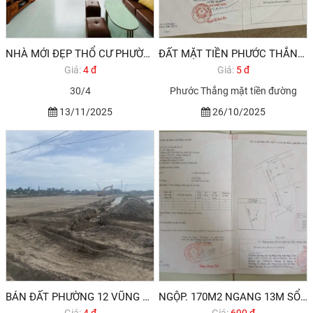
NHÀ MỚI ĐẸP THỔ CƯ PHƯỜNG 12 VŨNG TÀU GIÁ DƯỚI DƯỚI 5 TỶ
ĐẤT MẶT TIỀN PHƯỚC THẮNG VŨNG TÀU GIÁ ĐẦU TƯ
Giá:
4 đ
Giá:
5 đ
30/4
Phước Thắng mặt tiền đường
13/11/2025
26/10/2025
BÁN ĐẤT PHƯỜNG 12 VŨNG TÀU
NGỘP. 170M2 NGANG 13M SỔ RIÊNG GIÁ DƯỚI 1 TỶ PHƯỜNG 12 VŨNG TÀU