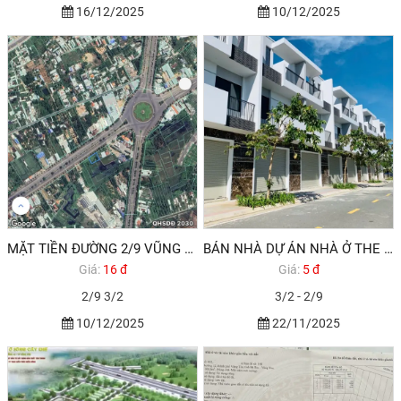
16/12/2025
10/12/2025
MẶT TIỀN ĐƯỜNG 2/9 VŨNG TÀU CẦN BÁN ĐẤT
BÁN NHÀ DỰ ÁN NHÀ Ở THE LIGHT CITY - HODECO VŨNG TÀU - TRỤC CHÍNH
Giá:
16 đ
Giá:
5 đ
2/9 3/2
3/2 - 2/9
10/12/2025
22/11/2025