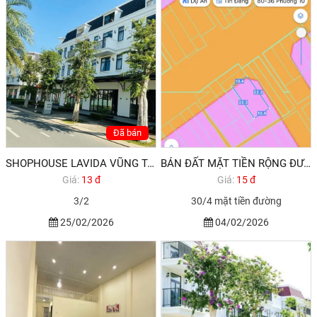
Đã bán
SHOPHOUSE LAVIDA VŨNG TÀU CẦN BÁN GẤP GIẢM 2,2 TỶ
BÁN ĐẤT MẶT TIỀN RỘNG ĐƯỜNG 30/4 VŨNG TÀU 300M2 15,9 TỶ THƯƠNG LƯỢNG 2026
Giá:
13 đ
Giá:
15 đ
3/2
30/4 mặt tiền đường
25/02/2026
04/02/2026