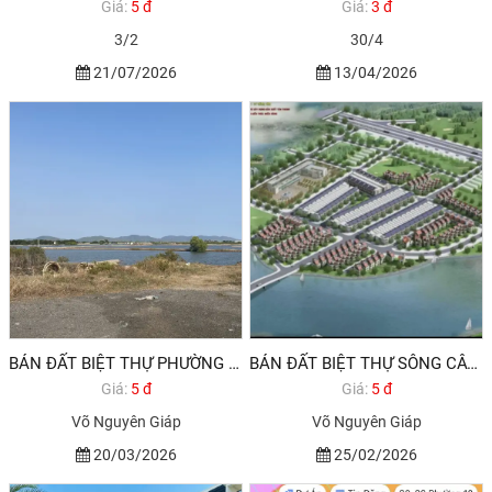
Giá:
5 đ
Giá:
3 đ
3/2
30/4
21/07/2026
13/04/2026
BÁN ĐẤT BIỆT THỰ PHƯỜNG 12 VŨNG TÀU VIEW SÔNG CÂY KHẾ
BÁN ĐẤT BIỆT THỰ SÔNG CÂY KHẾ VŨNG TÀU GIÁ RẺ ĐẦU TƯ
Giá:
5 đ
Giá:
5 đ
Võ Nguyên Giáp
Võ Nguyên Giáp
20/03/2026
25/02/2026