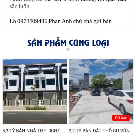
sắc luôn
Lh 0973809486 Phan Anh chủ nhà gửi bán
SẢN PHẨM CÙNG LOẠI
Đã bán
5,3 TỶ BÁN NHÀ THE LIGHT CITY HODECO
3,2 TỶ BÁN ĐẤT THỔ CƯ VŨNG TÀU ĐƯỜNG 30/4 - A3 PHƯỜNG 12 VŨNG TÀU