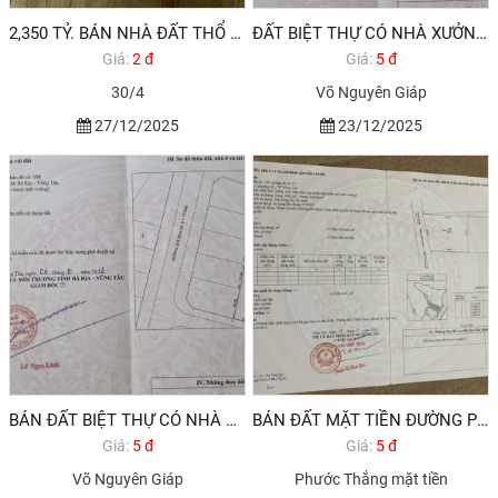
2,350 TỶ. BÁN NHÀ ĐẤT THỔ CƯ ĐƯỜNG 30/4 PHƯỜNG 12 VŨNG TÀU
ĐẤT BIỆT THỰ CÓ NHÀ XƯỞNG PHƯỜNG 12 VŨNG TÀU GIÁ SIÊU HỜI 20TR/M2
Giá:
2 đ
Giá:
5 đ
30/4
Võ Nguyên Giáp
27/12/2025
23/12/2025
BÁN ĐẤT BIỆT THỰ CÓ NHÀ XƯỞNG VỪA CHO THU NHẬP HÀNG THÁNG VỪA SINH LỜI CAO NGAY KHI XUỐNG TIỀN TẠI T
BÁN ĐẤT MẶT TIỀN ĐƯỜNG PHƯỚC THẮNG P12 VŨNG TÀU
Giá:
5 đ
Giá:
5 đ
Võ Nguyên Giáp
Phước Thắng mặt tiền