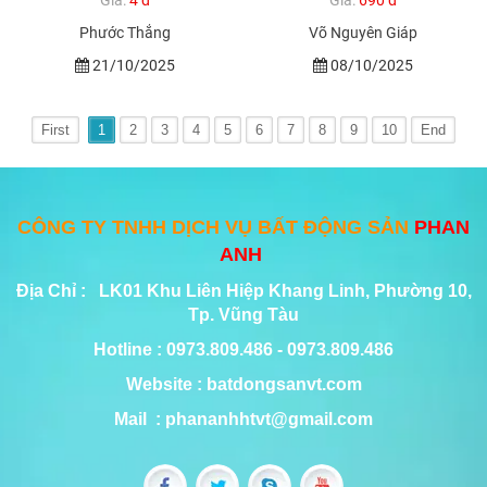
Giá:
4 đ
Giá:
690 đ
Phước Thắng
Võ Nguyên Giáp
21/10/2025
08/10/2025
First
1
2
3
4
5
6
7
8
9
10
End
CÔNG TY TNHH DỊCH VỤ BẤT ĐỘNG SẢN
PHAN
ANH
Địa Chỉ : LK01 Khu Liên Hiệp Khang Linh, Phường 10,
Tp. Vũng Tàu
Hotline : 0973.809.486 - 0973.809.486
Website : batdongsanvt.com
Mail : phananhhtvt@gmail.com