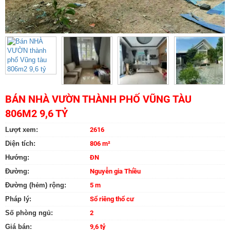
BÁN NHÀ VƯỜN THÀNH PHỐ VŨNG TÀU
806M2 9,6 TỶ
Lượt xem:
2616
Diện tích:
806 m²
Hướng:
ĐN
Đường:
Nguyễn gia Thiều
Đường (hẻm) rộng:
5 m
Pháp lý:
Sổ riêng thổ cư
Số phòng ngủ:
2
Giá bán:
9,6 tỷ