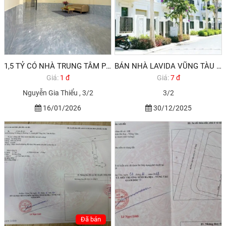
1,5 TỶ CÓ NHÀ TRUNG TÂM PHƯỜNG 12 VŨNG TÀU
BÁN NHÀ LAVIDA VŨNG TÀU SỔ HỒNG RIÊNG
Giá:
1 đ
Giá:
7 đ
Nguyễn Gia Thiểu , 3/2
3/2
16/01/2026
30/12/2025
Đã bán