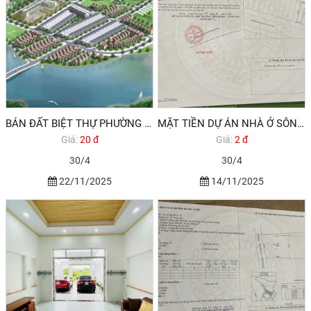
BÁN ĐẤT BIỆT THỰ PHƯỜNG 12 VŨNG TÀU
MẶT TIỀN DỰ ÁN NHÀ Ở SÔNG CÂY KHẾ PHƯỜNG 12 VŨNG TÀU CẦN BÁN
Giá:
20 đ
Giá:
2 đ
30/4
30/4
22/11/2025
14/11/2025