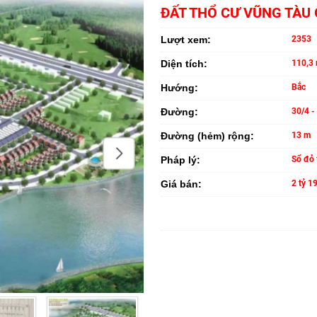
ĐẤT THỔ CƯ VŨNG TÀU G
Lượt xem:
2353
Diện tích:
110,3 
Hướng:
Bắc
Đường:
30/4 -
Đường (hẻm) rộng:
13 m
Pháp lý:
Sổ đỏ 
Giá bán:
2 tỷ 19