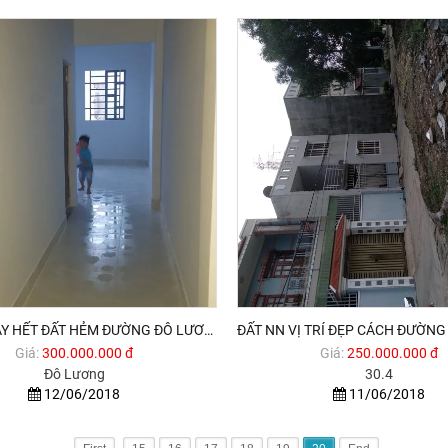
NHÀ C4 XÂY HẾT ĐẤT HẺM ĐƯỜNG ĐÔ LƯƠNG P12 TP VŨNG TÀU 300TR CÓ THƯƠNG LƯỢNG
Giá:
300.000.000 đ
Giá:
250.000.000 đ
Đô Lương
30.4
12/06/2018
11/06/2018