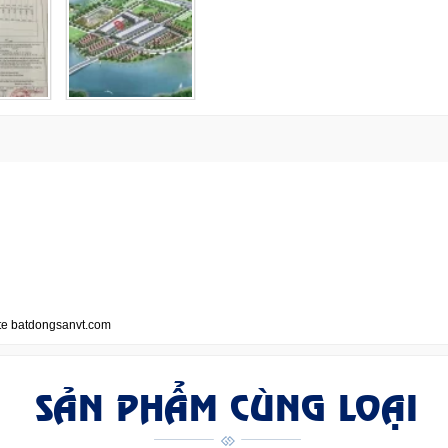
te batdongsanvt.com
SẢN PHẨM CÙNG LOẠI