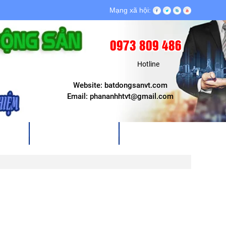
Mạng xã hội:
0973 809 486
Hotline
Website: batdongsanvt.com
Email: phananhhtvt@gmail.com
P LÝ
TIN TỨC & SỰ KIỆN
LIÊN HỆ