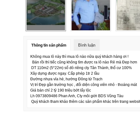
Thông tin sản phẩm
Bình luận
Không mua lô này thì mua lô nào nữa quý khách hàng ơi !
Bán rồi thì tiếc cũng không tìm được ra lô nào Rẻ mà Đẹp hơn
DT 110m2 (5*22m) sổ đỏ riêng cty Tân Thành, thổ cư 100%
Xây dựng được ngay. Cấp phép 1tr 2 lầu
Đường nhựa vỉa hè, hướng Đông tứ Trạch
Vị trí Đẹp gần trường học , đối diện công viên nhỏ - thoáng mát
Giá bán chỉ 2 tỷ 190 triệu bớt lấy lộc
Lh 0973809486 Phan Anh, Cty môi giới BDS Vũng Tàu
Quý khách tham khảo thêm các sản phẩm khác trên trang websi