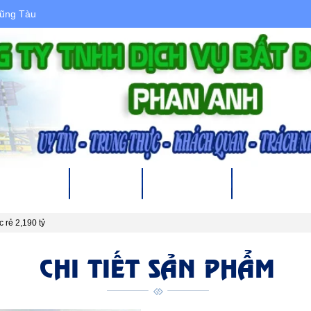
Vũng Tàu
 CHO THUÊ
DỰ ÁN
XÂY DỰNG
THỦ TỤC PHÁ
 rẻ 2,190 tỷ
CHI TIẾT SẢN PHẨM