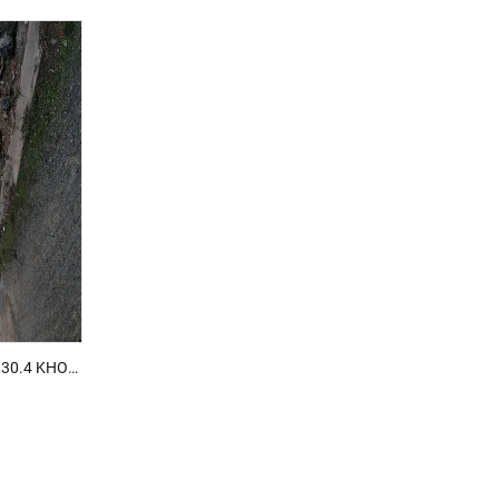
ĐẤT NN VỊ TRÍ ĐẸP CÁCH ĐƯỜNG 30.4 KHOẢNG 150M . P12 TP VŨNG TÀU