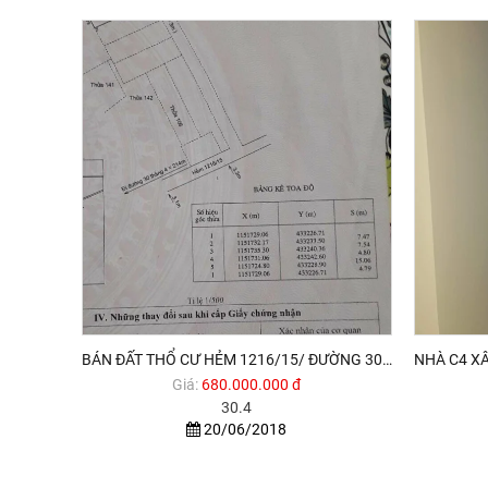
BÁN ĐẤT THỔ CƯ HẺM 1216/15/ ĐƯỜNG 30.4 P12 TPVT . 680TR CÓ TL
Giá:
680.000.000 đ
30.4
20/06/2018