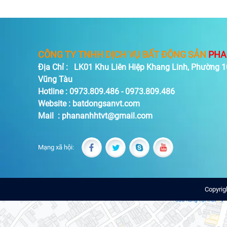
CÔNG TY TNHH DỊCH VỤ BẤT ĐỘNG SẢN
PHA
Địa Chỉ : LK01 Khu Liên Hiệp Khang Linh, Phường 10
Vũng Tàu
Hotline : 0973.809.486 - 0973.809.486
Website : batdongsanvt.com
Mail : phananhhtvt@gmail.com
Mạng xã hội:
Copyrig