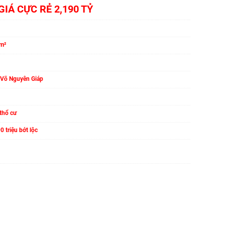
IÁ CỰC RẺ 2,190 TỶ
m²
 Võ Nguyên Giáp
thổ cư
0 triệu bớt lộc