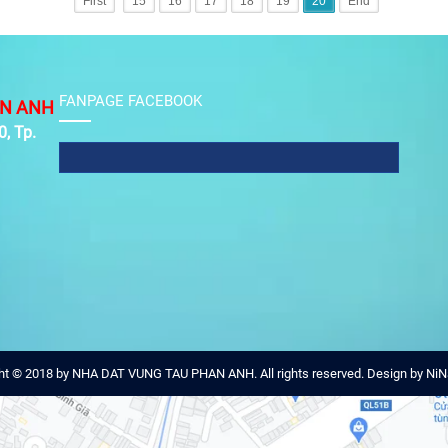
First
15
16
17
18
19
20
End
FANPAGE FACEBOOK
N ANH
, Tp.
ht © 2018 by NHA DAT VUNG TAU PHAN ANH. All rights reserved. Design by NiN