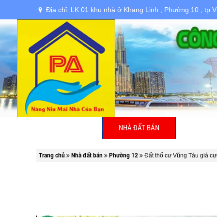
Địa chỉ: LK 01 khu nhà ở Khang Linh , Phường 10 , tp 
TRANG CHỦ
NHÀ ĐẤT BÁN
NHÀ ĐẤT
Trang chủ
Nhà đất bán
Phường 12
Đất thổ cư Vũng Tàu giá cực