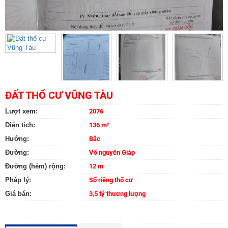
ĐẤT THỔ CƯ VŨNG TÀU
Lượt xem:
2076
Diện tích:
136 m²
Hướng:
Bắc
Đường:
Võ nguyên Giáp
Đường (hẻm) rộng:
12 m
Pháp lý:
Sổ riêng thổ cư
Giá bán:
3,5 tỷ thương lượng