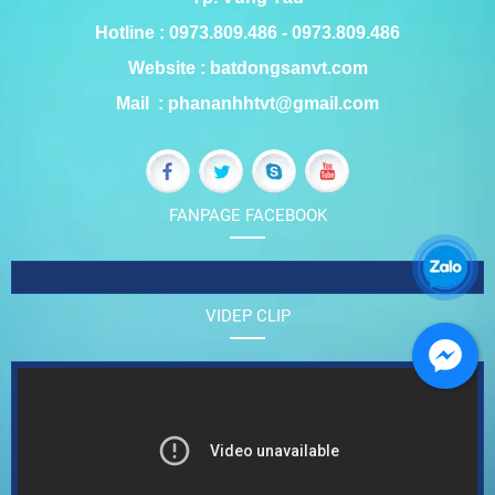
Hotline : 0973.809.486 - 0973.809.486
Website : batdongsanvt.com
Mail : phananhhtvt@gmail.com
FANPAGE FACEBOOK
VIDEP CLIP