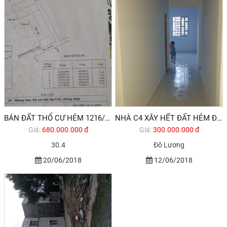
BÁN ĐẤT THỔ CƯ HẺM 1216/15/ ĐƯỜNG 30.4 P12 TPVT . 680TR CÓ TL
NHÀ C4 XÂY HẾT ĐẤT HẺM ĐƯỜNG ĐÔ LƯƠNG P12 TP VŨNG TÀU 300TR CÓ THƯƠNG LƯỢNG
Giá:
680.000.000 đ
Giá:
300.000.000 đ
30.4
Đô Lương
20/06/2018
12/06/2018