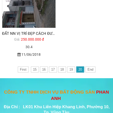
ĐẤT NN VỊ TRÍ ĐẸP CÁCH ĐƯỜNG 30.4 KHOẢNG 150M . P12 TP VŨNG TÀU
Giá:
250.000.000 đ
30.4
11/06/2018
First
15
16
17
18
19
20
End
CÔNG TY TNHH DỊCH VỤ BẤT ĐỘNG SẢN
PHAN
ANH
Địa Chỉ : LK01 Khu Liên Hiệp Khang Linh, Phường 10,
Tp. Vũng Tàu