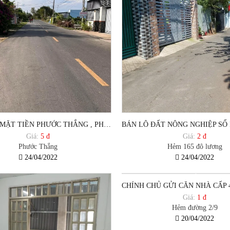
BÁN 2 LÔ MẶT TIỀN PHƯỚC THẮNG , PHƯỜNG 12, TP VŨNG TÀU.
Giá:
5 đ
Giá:
2 đ
Phước Thắng
Hẻm 165 đô lương
24/04/2022
24/04/2022
Giá:
1 đ
Hẻm đường 2/9
20/04/2022