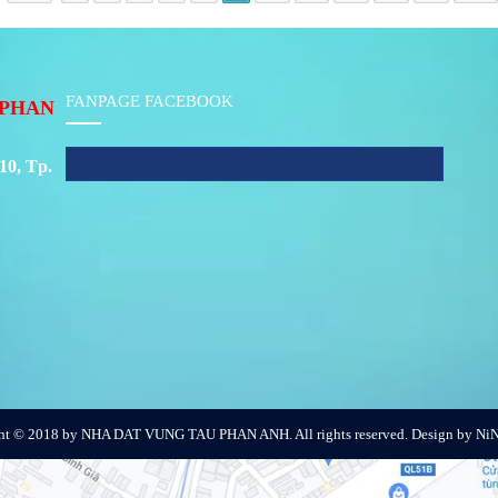
FANPAGE FACEBOOK
PHAN
10, Tp.
ht © 2018 by NHA DAT VUNG TAU PHAN ANH. All rights reserved. Design by NiN