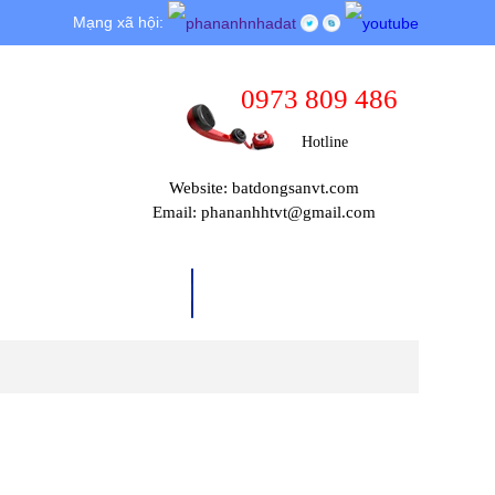
Mạng xã hội:
0973 809 486
Hotline
Website: batdongsanvt.com
Email: phananhhtvt@gmail.com
THỦ TỤC PHÁP LÝ
TIN TỨC & SỰ KIỆN