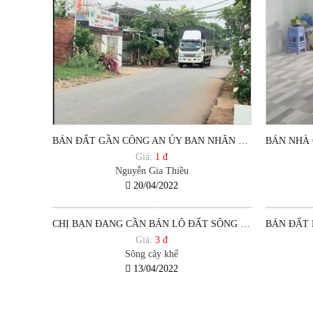
BÁN ĐẤT GẦN CÔNG AN ỦY BAN NHÂN DÂN P12 TPVT
Giá:
1 đ
Nguyễn Gia Thiều
20/04/2022
CHỊ BẠN ĐANG CẦN BÁN LÔ ĐẤT SÔNG CÂY KHẾ, PHƯỜNG 12, TP VŨNG TÀU.
Giá:
3 đ
Sông cây khế
13/04/2022