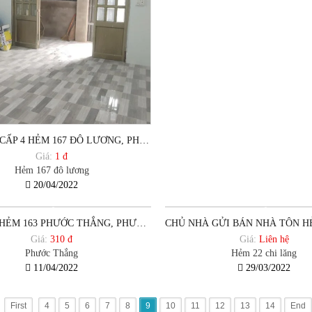
BÁN NHÀ CẤP 4 HẺM 167 ĐÔ LƯƠNG, PHƯỜNG 12, TP VŨNG TÀU.
Giá:
1 đ
Hẻm 167 đô lương
20/04/2022
BÁN ĐẤT HẺM 163 PHƯỚC THẮNG, PHƯỜNG 12, TP VŨNG TÀU.
Giá:
310 đ
Giá:
Liên hệ
Phước Thắng
Hẻm 22 chi lăng
11/04/2022
29/03/2022
First
4
5
6
7
8
9
10
11
12
13
14
End