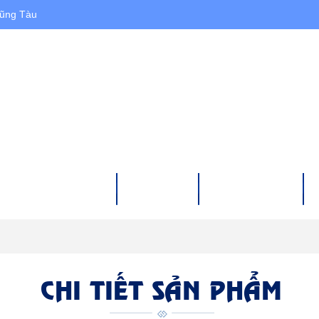
Vũng Tàu
HÀ ĐẤT CHO THUÊ
DỰ ÁN
XÂY DỰNG
CHI TIẾT SẢN PHẨM