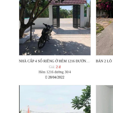
NHÀ CẤP 4 SỔ RIÊNG Ở HẺM 1216 ĐƯỜNG 30/4, GẦN TRƯỜNG CẤP 3 NGUYỄN KHUYẾN , PHƯỜNG 12, TP VŨNG TÀU.
Giá:
2 đ
Hẻm 1216 đường 30/4
28/04/2022