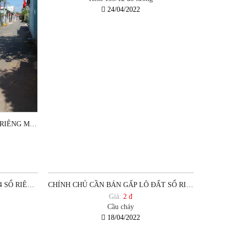
24/04/2022
BÁN LÔ ĐẤT NÔNG NGHIỆP SỔ RIÊNG MUA BÁN SANG TÊN HẺM 165 ĐÔ LƯƠNG P12 TPVT
CHÍNH CHỦ GỬI CĂN NHÀ CẤP 4 SỔ RIÊNG GẦN ĐƯỜNG 2 /9 ,PHƯỜNG 12 ,TP VŨNG TÀU.
CHÍNH CHỦ CẦN BÁN GẤP LÔ ĐẤT SỔ RIÊNG, 2 MẶT TIỀN ĐƯỜNG CẦU CHÁY ĐANG MỞ ,PHƯỜNG 12 ,TP VŨNG TÀU.
Giá:
2 đ
Cầu cháy
18/04/2022