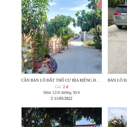
CẦN BÁN LÔ ĐẤT THỔ CƯ BÌA RIÊNG HẺM 1216 ĐƯỜNG 30/4 PHƯỜNG 12 TP VŨNG TÀU .
Giá:
2 đ
Hẻm 1216 đường 30/4
11/05/2022