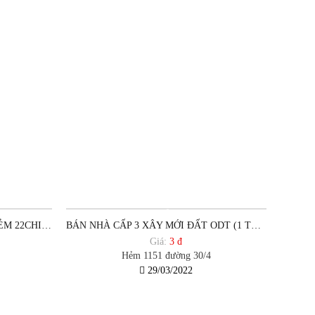
CHỦ NHÀ GỬI BÁN NHÀ TÔN HẺM 22CHI LĂNG.PHƯỜNG 12.TPVT
BÁN NHÀ CẤP 3 XÂY MỚI ĐẤT ODT (1 TRỆT 1 LẦU) ĐỂ LẠI HẾT NỘI THẤT HẺM 1151 ĐƯỜNG 30/4. TPVT
Giá:
3 đ
Hẻm 1151 đường 30/4
29/03/2022