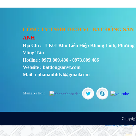
CÔNG TY TNHH DỊCH VỤ BẤT ĐỘNG SẢN
ANH
Địa Chỉ : LK01 Khu Liên Hiệp Khang Linh, Phường 
Vũng Tàu
Hotline : 0973.809.486 - 0973.809.486
Website : batdongsanvt.com
Mail : phananhhtvt@gmail.com
Mạng xã hội:
Copyrig