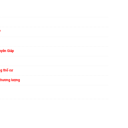
²
yên Giáp
ng thổ cư
 thương lượng