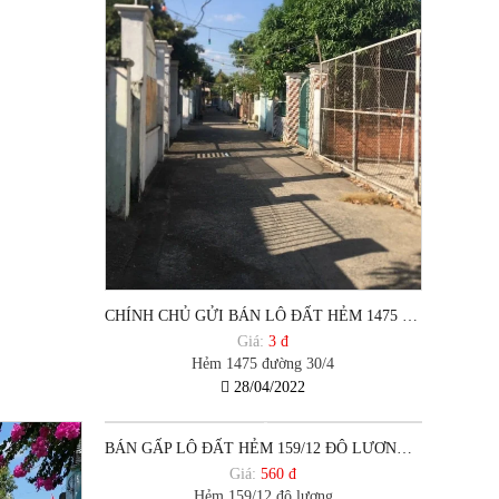
CHÍNH CHỦ GỬI BÁN LÔ ĐẤT HẺM 1475 ĐƯỜNG 30/4 PHƯỜNG 12, TP VŨNG TÀU.
Giá:
3 đ
Hẻm 1475 đường 30/4
28/04/2022
BÁN GẤP LÔ ĐẤT HẺM 159/12 ĐÔ LƯƠNG, F12.TP VŨNG TÀU
Giá:
560 đ
Hẻm 159/12 đô lương