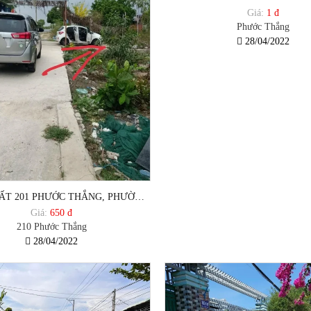
Giá:
1 đ
Phước Thắng
28/04/2022
BÁN LÔ ĐẤT 201 PHƯỚC THẮNG, PHƯỜNG 12, TP VŨNG TÀU
Giá:
650 đ
210 Phước Thắng
28/04/2022