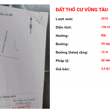
ĐẤT THỔ CƯ VŨNG TÀU
Lượt xem:
2075
Diện tích:
136 m
Hướng:
Bắc
Đường:
Võ ngu
Đường (hẻm) rộng:
12 m
Pháp lý:
Sổ riê
Giá bán:
3,5 tỷ