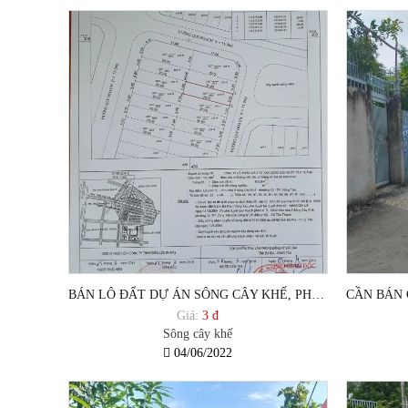
BÁN LÔ ĐẤT DỰ ÁN SÔNG CÂY KHẾ, PHƯỜNG 12, TP VŨNG TÀU.
Giá:
3 đ
Sông cây khế
04/06/2022