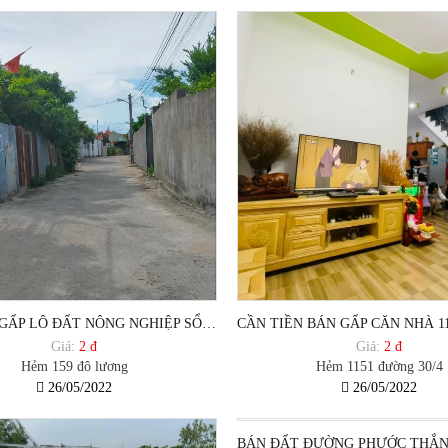
CẦN BÁN GẤP LÔ ĐẤT NÔNG NGHIỆP SỔ RIÊNG HẺM 159 ĐÔ LƯƠNG, PHƯỜNG 12 ,TP VŨNG TÀU.
Giá:
2 đ
Giá:
2 đ
Hẻm 159 đô lương
Hẻm 1151 đường 30/4
26/05/2022
26/05/2022