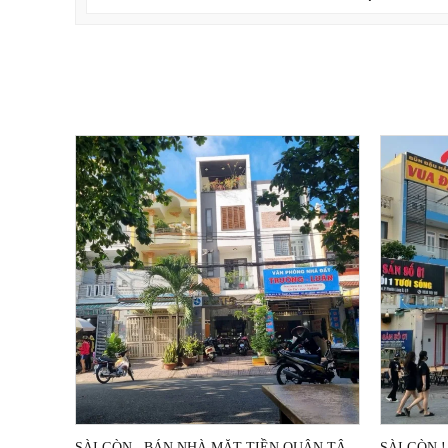
SÀI GÒN . BÁN NHÀ MẶT TIỀN QUẬN TÂN PHÚ TP HCM