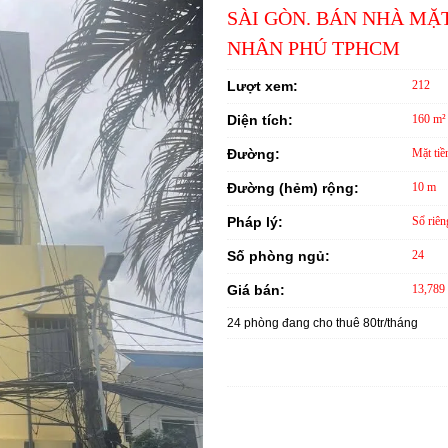
SÀI GÒN. BÁN NHÀ MẶ
NHÂN PHÚ TPHCM
Lượt xem:
212
Diện tích:
160 m²
Đường:
Mặt tiề
Đường (hẻm) rộng:
10 m
Pháp lý:
Sổ riên
Số phòng ngủ:
24
Giá bán:
13,789 
24 phòng đang cho thuê 80tr/tháng