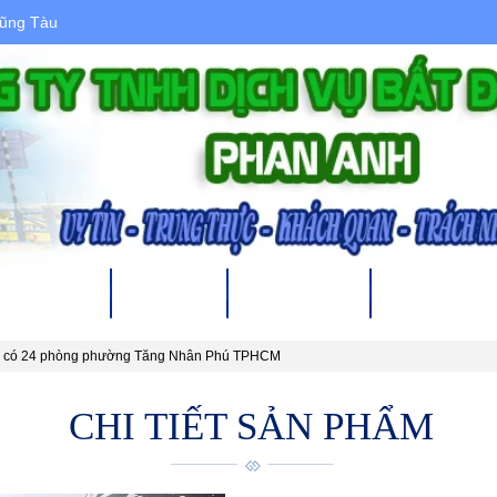
Vũng Tàu
 CHO THUÊ
DỰ ÁN
XÂY DỰNG
THỦ TỤC PHÁ
ền có 24 phòng phường Tăng Nhân Phú TPHCM
CHI TIẾT SẢN PHẨM