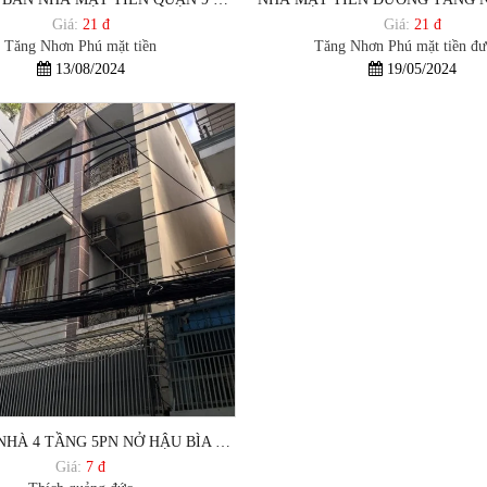
Giá:
21 đ
Giá:
21 đ
Tăng Nhơn Phú mặt tiền
Tăng Nhơn Phú mặt tiền đ
13/08/2024
19/05/2024
BÁN GẤP NHÀ 4 TẦNG 5PN NỞ HẬU BÌA HỒNG CHÍNH CHỦ, HẺM XE TẢI, TRUNG TÂM HCM
Giá:
7 đ