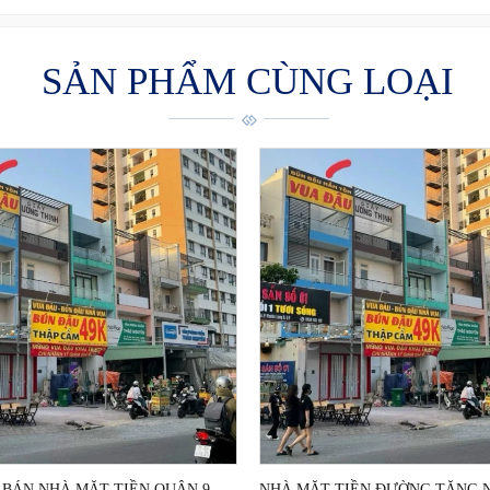
SẢN PHẨM CÙNG LOẠI
SÀI GÒN ! BÁN NHÀ MẶT TIỀN QUẬN 9 HCM