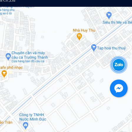
a Co.,Ltđ