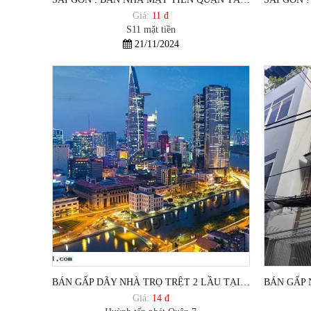
Giá:
11 đ
S11 mặt tiền
21/11/2024
BÁN GẤP DÃY NHÀ TRỌ TRỆT 2 LẦU TẠI HUỲNH TẤN PHÁT, PHƯỜNG PHÚ MỸ, QUẬN 7, TP HCM.
Giá:
14 đ