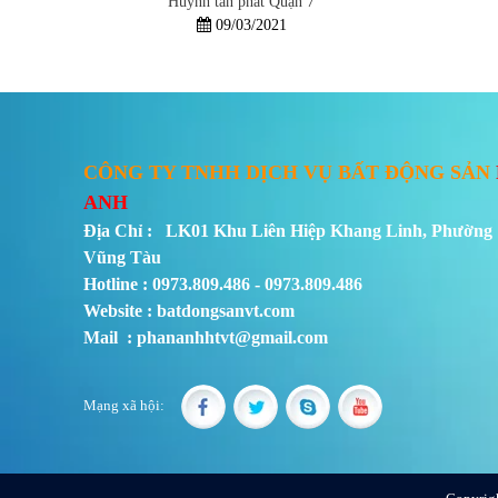
Huỳnh tấn phát Quận 7
09/03/2021
CÔNG TY TNHH DỊCH VỤ BẤT ĐỘNG SẢN
ANH
Địa Chỉ : LK01 Khu Liên Hiệp Khang Linh, Phường 
Vũng Tàu
Hotline : 0973.809.486 - 0973.809.486
Website : batdongsanvt.com
Mail : phananhhtvt@gmail.com
Mạng xã hội: