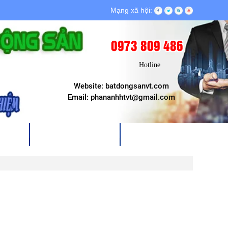
Mạng xã hội:
0973 809 486
Hotline
Website: batdongsanvt.com
Email: phananhhtvt@gmail.com
P LÝ
TIN TỨC & SỰ KIỆN
LIÊN HỆ