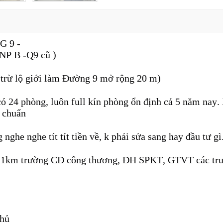
G 9 -
P B -Q9 cũ )
trừ lộ giới làm Đường 9 mở rộng 20 m)
 có 24 phòng, luôn full kín phòng ổn định cả 5 năm nay.
t chuẩn
ghe nghe tít tít tiền về, k phải sửa sang hay đầu tư gì
ách 1km trường CĐ công thương, ĐH SPKT, GTVT các tr
chủ