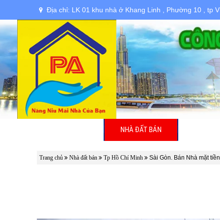
Địa chỉ: LK 01 khu nhà ở Khang Linh , Phường 10 , tp 
TRANG CHỦ
NHÀ ĐẤT BÁN
NHÀ ĐẤT
Trang chủ
Nhà đất bán
Tp Hồ Chí Minh
Sài Gòn. Bán Nhà mặt ti