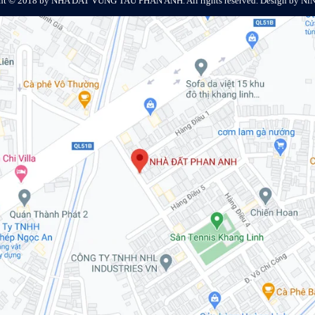
ht © 2018 by NHA DAT VUNG TAU PHAN ANH. All rights reserved. Design by NiN