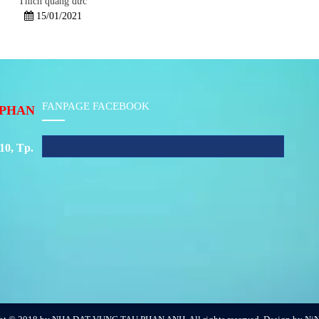
Thích quảng đức
15/01/2021
FANPAGE FACEBOOK
PHAN
10, Tp.