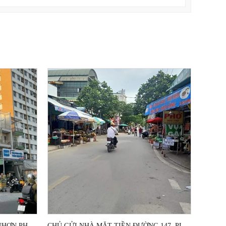
NHÀ MẶT TIỀN ĐƯỜNG TĂNG NHƠN PHÚ TP THỦ ĐỨC HCM
CHỦ GỬI NHÀ MẶT TIỀN ĐƯỜNG 147. PLB. TP. THỦ ĐỨC.