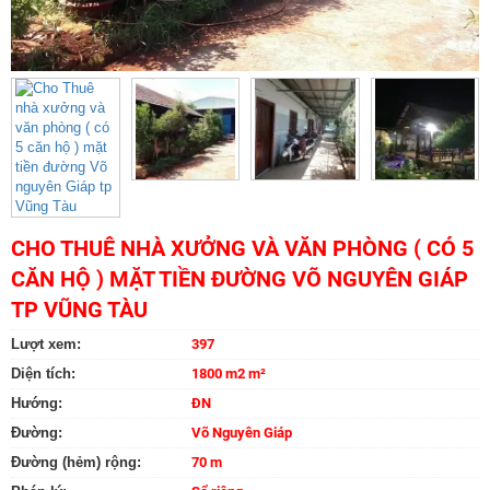
CHO THUÊ NHÀ XƯỞNG VÀ VĂN PHÒNG ( CÓ 5
CĂN HỘ ) MẶT TIỀN ĐƯỜNG VÕ NGUYÊN GIÁP
TP VŨNG TÀU
Lượt xem:
397
Diện tích:
1800 m2 m²
Hướng:
ĐN
Đường:
Võ Nguyên Giáp
Đường (hẻm) rộng:
70 m