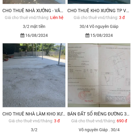
CHO THUÊ NHÀ XƯỞNG - VĂN PHÒNG - NHÀ GỖ …MẶT TIỀN ĐƯỜNG 3/2 VŨNG TÀU
CHO THUÊ KHO XƯỞNG TP VŨNG TÀU
Giá cho thuê vnd/tháng:
Liên hệ
Giá cho thuê vnd/tháng:
3 đ
3/2 mặt tiền
30/4 Võ nguyên Giáp
16/08/2024
15/08/2024
CHO THUÊ NHÀ LÀM KHO XƯỞNG PHƯỜNG 12 VŨNG TÀU
BÁN ĐẤT SỔ RIÊNG ĐƯỜNG 30/4 PHƯỜNG 12 THÀNH PHỐ VŨNG TÀU
Giá cho thuê vnd/tháng:
3 đ
Giá cho thuê vnd/tháng:
690 đ
3/2
Võ nguyên Giáp . 30/4