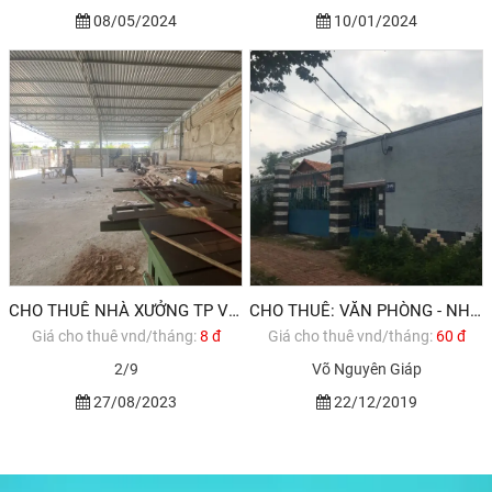
08/05/2024
10/01/2024
CHO THUÊ NHÀ XƯỞNG TP VŨNG TÀU
CHO THUÊ: VĂN PHÒNG - NHÀ XƯỞNG MẶT TIỀN VÕ NGUYÊN GIÁP, P12, TP. VŨNG TÀU
Giá cho thuê vnd/tháng:
8 đ
Giá cho thuê vnd/tháng:
60 đ
2/9
Võ Nguyên Giáp
27/08/2023
22/12/2019