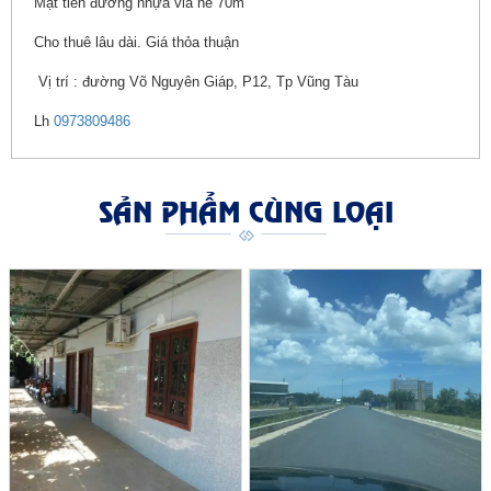
Mặt tiền đường nhựa vỉa hè 70m
Cho thuê lâu dài. Giá thỏa thuận
Vị trí : đường Võ Nguyên Giáp, P12, Tp Vũng Tàu
Lh
0973809486
SẢN PHẨM CÙNG LOẠI