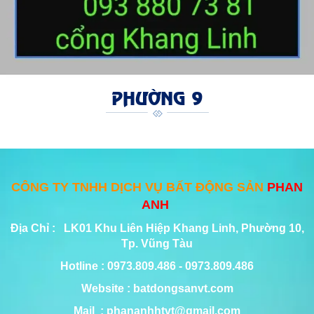
PHƯỜNG 9
CÔNG TY TNHH DỊCH VỤ BẤT ĐỘNG SẢN
PHAN
ANH
Địa Chỉ : LK01 Khu Liên Hiệp Khang Linh, Phường 10,
Tp. Vũng Tàu
Hotline : 0973.809.486 - 0973.809.486
Website : batdongsanvt.com
Mail : phananhhtvt@gmail.com