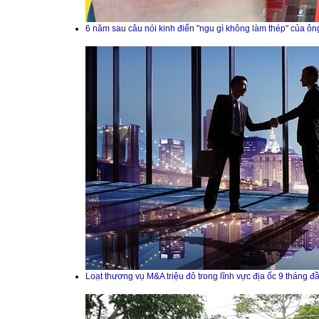
6 năm sau câu nói kinh điển "ngu gì không làm thép" của 
Loạt thương vụ M&A triệu đô trong lĩnh vực địa ốc 9 tháng 