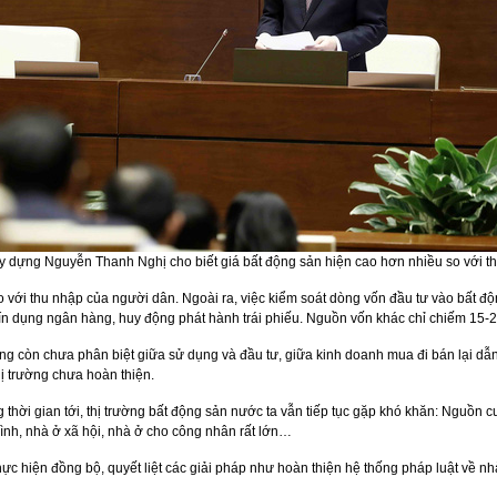
y dựng Nguyễn Thanh Nghị cho biết giá bất động sản hiện cao hơn nhiều so với t
 với thu nhập của người dân. Ngoài ra, việc kiểm soát dòng vốn đầu tư vào bất độn
ín dụng ngân hàng, huy động phát hành trái phiếu. Nguồn vốn khác chỉ chiếm 15-2
ng còn chưa phân biệt giữa sử dụng và đầu tư, giữa kinh doanh mua đi bán lại dẫ
ị trường chưa hoàn thiện.
thời gian tới, thị trường bất động sản nước ta vẫn tiếp tục gặp khó khăn: Nguồn
ình, nhà ở xã hội, nhà ở cho công nhân rất lớn…
ực hiện đồng bộ, quyết liệt các giải pháp như hoàn thiện hệ thống pháp luật về nhà