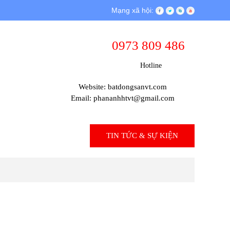
Mạng xã hội:
0973 809 486
Hotline
Website: batdongsanvt.com
Email: phananhhtvt@gmail.com
THỦ TỤC PHÁP LÝ
TIN TỨC & SỰ KIỆN