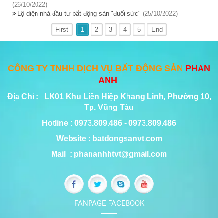
(26/10/2022)
Lộ diện nhà đầu tư bất động sản "đuối sức"
(25/10/2022)
First
1
2
3
4
5
End
CÔNG TY TNHH DỊCH VỤ BẤT ĐỘNG SẢN
PHAN
ANH
Địa Chỉ : LK01 Khu Liên Hiệp Khang Linh, Phường 10,
Tp. Vũng Tàu
Hotline : 0973.809.486 - 0973.809.486
Website : batdongsanvt.com
Mail : phananhhtvt@gmail.com
FANPAGE FACEBOOK