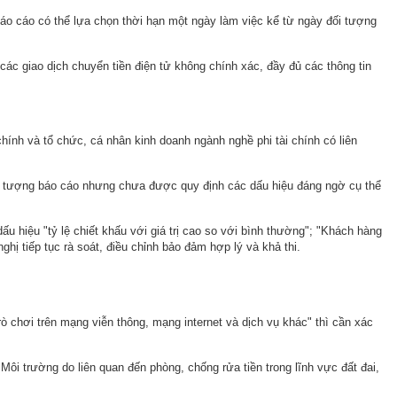
 báo cáo có thể lựa chọn thời hạn một ngày làm việc kể từ ngày đối tượng
 các giao dịch chuyển tiền điện tử không chính xác, đầy đủ các thông tin
ính và tổ chức, cá nhân kinh doanh ngành nghề phi tài chính có liên
ối tượng báo cáo nhưng chưa được quy định các dấu hiệu đáng ngờ cụ thể
u hiệu "tỷ lệ chiết khấu với giá trị cao so với bình thường"; "Khách hàng
 tiếp tục rà soát, điều chỉnh bảo đảm hợp lý và khả thi.
rò chơi trên mạng viễn thông, mạng internet và dịch vụ khác" thì cần xác
ôi trường do liên quan đến phòng, chống rửa tiền trong lĩnh vực đất đai,