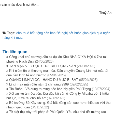
n sáp nhập doanh nghiệp...
Thuỳ An
Tags:
cho thuê bất động sản
bán
Đề nghị bắt buộc giao dịch qua ngân
hàng khi mua
Tin liên quan
Công khai chủ trương đầu tư dự án Khu NHÀ Ở XÃ HỘI 4,7ha tại
phường Rạch Dừa
(24/06/2026)
TẢN MẠN VỀ CUỘC CHƠI BẤT ĐỘNG SẢN
(21/08/2025)
Khi niềm tin bị thương mại hóa: Câu chuyện Quang Linh và mặt tối
của nền kinh tế ảnh hưởng
(05/04/2025)
QUANG LINH VLOG - HẰNG DU MỤC BỊ BẮT
(05/04/2025)
Lì xì may mắn đầu năm 1 chỉ vàng 9999
(02/02/2025)
Tin Buồn . Vô cùng thương tiếc bác Nguyễn Phú Trọng
(19/07/2024)
Xét xử vụ án rửa tiền, lừa đảo tài sản ở Công ty Alibaba với 1 triệu
bút lục, 2 xe tải chở hồ sơ
(07/12/2022)
Bộ trưởng Bộ Xây dựng: Giá bất động sản cao hơn nhiều so với thu
nhập người dân
(04/11/2022)
79 biệt thự xây trái phép ở Phú Quốc: Yêu cầu phá dỡ tường rào