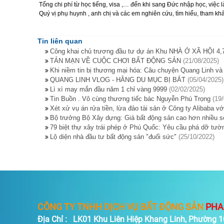
Tổng chi phí từ học tiếng, visa ,… đến khi sang Đức nhập học, việc 
Quý vị phụ huynh , anh chị và các em nghiên cứu, tìm hiểu, tham 
Tin liên quan
Công khai chủ trương đầu tư dự án Khu NHÀ Ở XÃ HỘI 4
TẢN MẠN VỀ CUỘC CHƠI BẤT ĐỘNG SẢN
(21/08/2025)
Khi niềm tin bị thương mại hóa: Câu chuyện Quang Linh và
QUANG LINH VLOG - HẰNG DU MỤC BỊ BẮT
(05/04/2025)
Lì xì may mắn đầu năm 1 chỉ vàng 9999
(02/02/2025)
Tin Buồn . Vô cùng thương tiếc bác Nguyễn Phú Trọng
(19
Xét xử vụ án rửa tiền, lừa đảo tài sản ở Công ty Alibaba với
Bộ trưởng Bộ Xây dựng: Giá bất động sản cao hơn nhiều s
79 biệt thự xây trái phép ở Phú Quốc: Yêu cầu phá dỡ tườ
Lộ diện nhà đầu tư bất động sản "đuối sức"
(25/10/2022)
CÔNG TY TNHH DỊCH VỤ BẤT ĐỘNG SẢN
PHA
Địa Chỉ : LK01 Khu Liên Hiệp Khang Linh, Phường 10