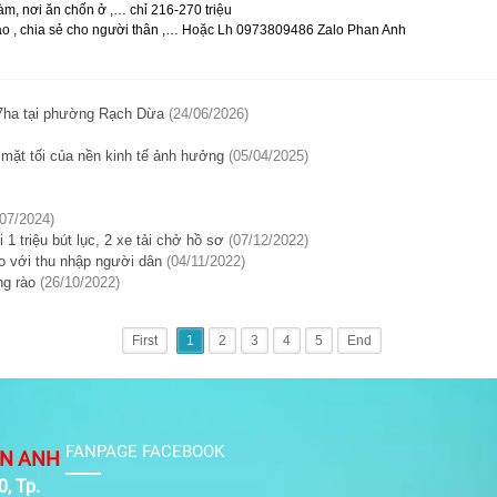
làm, nơi ăn chốn ở ,… chỉ 216-270 triệu
khảo , chia sẻ cho người thân ,… Hoặc Lh 0973809486 Zalo Phan Anh
,7ha tại phường Rạch Dừa
(24/06/2026)
 mặt tối của nền kinh tế ảnh hưởng
(05/04/2025)
/07/2024)
 1 triệu bút lục, 2 xe tải chở hồ sơ
(07/12/2022)
o với thu nhập người dân
(04/11/2022)
ng rào
(26/10/2022)
First
1
2
3
4
5
End
FANPAGE FACEBOOK
N ANH
, Tp.