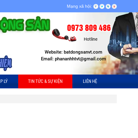
Mạng xã hội:
0973 809 486
Hotline
Website: batdongsanvt.com
Email: phananhhtvt@gmail.com
P LÝ
TIN TỨC & SỰ KIỆN
LIÊN HỆ