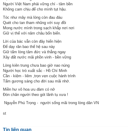
Người Việt Nam phải vững chí - tâm bền
Không cam chịu để cho mình tụt hậu.
Tóc như mây mà lòng còn đau đáu
Quét cho tan tham nhũng với suy đồi
Mong nước mình trong sạch khắp nơi nơi
Giữ vị thế với năm châu bốn biển.
Lời của bác vẫn còn đây hiển hiện
Để dạy răn bao thế hệ sau này
Giữ tấm lòng tâm đức và thẳng ngay
Xây đất nước mãi phồn vinh - bền vững
Lòng kiên trung chưa bao giờ nao núng
Người học trò xuất sắc - Hồ Chí Minh
Cần - kiệm - liêm ,trọn vẹn cuộc hành trình
Tấm gương sáng cho đời sau mãi nhớ.
Miền hư vô hoa ưu đàm có nở
Đón chân người theo gót lãnh tụ xưa !
Nguyễn Phú Trọng - người sống mãi trong lòng dân VN
st
Tin liên quan