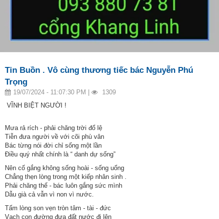
Tin Buồn . Vô cùng thương tiếc bác Nguyễn Phú
Trọng
19/07/2024 - 11:07:30 PM |
1309
VĨNH BIỆT NGƯỜI !
Mưa rả rích - phải chăng trời đổ lệ
Tiễn đưa người về với cõi phù vân
Bác từng nói đời chỉ sống một lần
Điều quý nhất chính là “ danh dự sống”
Nên cố gắng không sống hoài - sống uổng
Chẳng thẹn lòng trong một kiếp nhân sinh .
Phải chăng thế - bác luôn gắng sức mình
Dẫu già cả vẫn vì non vì nước.
Tấm lòng son vẹn tròn tâm - tài - đức
Vạch con đường đưa đất nước đi lên