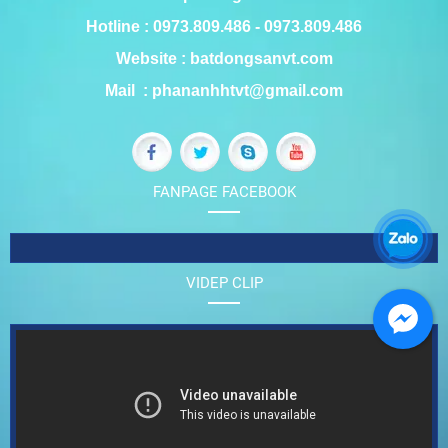
Hotline : 0973.809.486 - 0973.809.486
Website : batdongsanvt.com
Mail : phananhhtvt@gmail.com
FANPAGE FACEBOOK
VIDEP CLIP