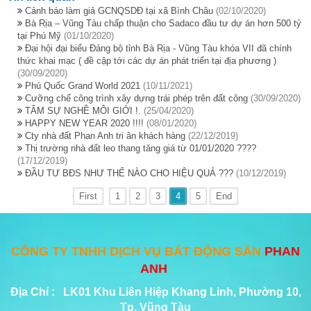
Cảnh báo làm giả GCNQSDĐ tại xã Bình Châu
(02/10/2020)
Bà Rịa – Vũng Tàu chấp thuận cho Sadaco đầu tư dự án hơn 500 tỷ
tại Phú Mỹ
(01/10/2020)
Đại hội đại biểu Đảng bộ tỉnh Bà Rịa - Vũng Tàu khóa VII đã chính
thức khai mạc ( đề cập tới các dự án phát triển tại địa phương )
(30/09/2020)
Phú Quốc Grand World 2021
(10/11/2021)
Cưỡng chế công trình xây dựng trái phép trên đất công
(30/09/2020)
TÂM SỰ NGHỀ MÔI GIỚI !.
(25/04/2020)
HAPPY NEW YEAR 2020 !!!!
(08/01/2020)
Cty nhà đất Phan Anh tri ân khách hàng
(22/12/2019)
Thị trường nhà đất leo thang tăng giá từ 01/01/2020 ????
(17/12/2019)
ĐẦU TƯ BĐS NHƯ THẾ NÀO CHO HIỆU QUẢ ???
(10/12/2019)
First
1
2
3
4
5
End
CÔNG TY TNHH DỊCH VỤ BẤT ĐỘNG SẢN
PHAN
ANH
Địa Chỉ : LK01 Khu Liên Hiệp Khang Linh, Phường 10,
Tp. Vũng Tàu