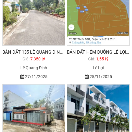
BÁN ĐẤT 135 LÊ QUANG ĐỊNH PHƯỜNG THẮNG NHẤT VŨNG TÀU
BÁN ĐẤT HẺM ĐƯỜNG LÊ LỢI VŨNG TÀU
Giá:
7,350 tỷ
Giá:
1,55 tỷ
Lê Quang Định
Lê Lợi
27/11/2025
25/11/2025