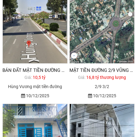
BÁN ĐẤT MẶT TIỀN ĐƯỜNG HÙNG VƯƠNG TP BÀ RỊA
MẶT TIỀN ĐƯỜNG 2/9 VŨNG TÀU CẦN BÁN ĐẤT
Giá:
10,5 tỷ
Giá:
16,8 tỷ thương lượng
Hùng Vương mặt tiền đường
2/9 3/2
10/12/2025
10/12/2025