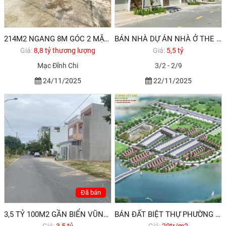
214M2 NGANG 8M GÓC 2 MẶT TIỀN ĐƯỜNG THÀNH PHỐ VŨNG TÀU
BÁN NHÀ DỰ ÁN NHÀ Ở THE LIGHT CITY - HODECO VŨNG TÀU - TRỤC CHÍNH
Giá:
8,8 tỷ thương lượng
Giá:
5,5 tỷ
Mạc Đĩnh Chi
3/2 - 2/9
24/11/2025
22/11/2025
Đã bán
3,5 TỶ 100M2 GẦN BIỂN VŨNG TÀU PHƯỜNG 11
BÁN ĐẤT BIỆT THỰ PHƯỜNG 12 VŨNG TÀU
Giá:
3,5 tỷ
Giá:
20tr/m2