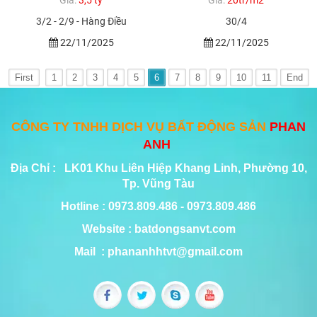
3/2 - 2/9 - Hàng Điều
30/4
22/11/2025
22/11/2025
First
1
2
3
4
5
6
7
8
9
10
11
End
CÔNG TY TNHH DỊCH VỤ BẤT ĐỘNG SẢN
PHAN
ANH
Địa Chỉ : LK01 Khu Liên Hiệp Khang Linh, Phường 10,
Tp. Vũng Tàu
Hotline : 0973.809.486 - 0973.809.486
Website : batdongsanvt.com
Mail : phananhhtvt@gmail.com