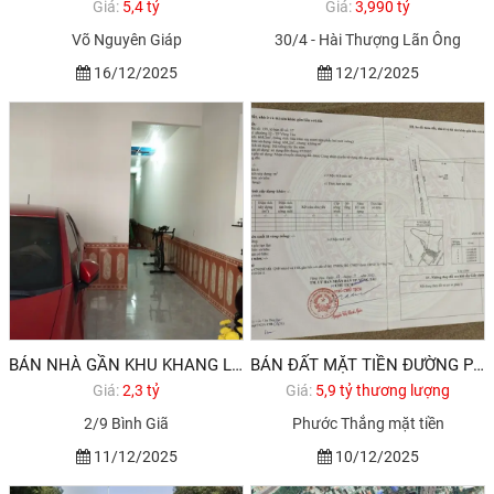
Giá:
5,4 tỷ
Giá:
3,990 tỷ
Võ Nguyên Giáp
30/4 - Hài Thượng Lãn Ông
16/12/2025
12/12/2025
BÁN NHÀ GẦN KHU KHANG LINH PHƯỜNG 10 VŨNG TÀU
BÁN ĐẤT MẶT TIỀN ĐƯỜNG PHƯỚC THẮNG P12 VŨNG TÀU
Giá:
2,3 tỷ
Giá:
5,9 tỷ thương lượng
2/9 Bình Giã
Phước Thắng mặt tiền
11/12/2025
10/12/2025