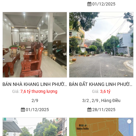
01/12/2025
BÁN NHÀ KHANG LINH PHƯỜNG 10 SỔ ĐỎ 7,6 TỶ
BÁN ĐẤT KHANG LINH PHƯỜNG 11 VŨNG TÀU GẦN BIỂN
Giá:
7,6 tỷ thương lượng
Giá:
3,6 tỷ
2/9
3/2 , 2/9 , Hàng Điều
01/12/2025
28/11/2025