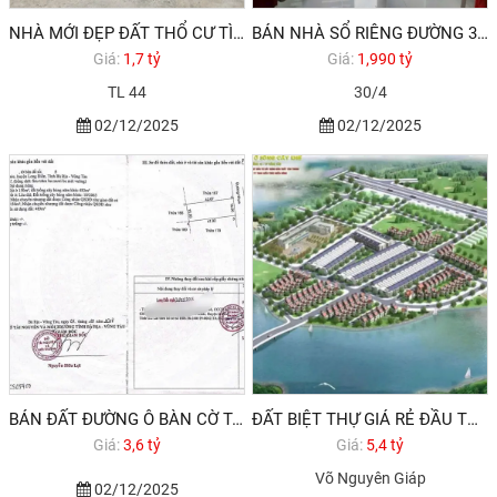
NHÀ MỚI ĐẸP ĐẤT THỔ CƯ TÌNH LỘ 44 LONG ĐIỀN BRVT GIÁ 1,7 TỶ
BÁN NHÀ SỔ RIÊNG ĐƯỜNG 30/4 PHƯỜNG 11 VŨNG TÀU GIÁ DƯỚI 2 TỶ
Giá:
1,7 tỷ
Giá:
1,990 tỷ
TL 44
30/4
02/12/2025
02/12/2025
BÁN ĐẤT ĐƯỜNG Ô BÀN CỜ TAM PHƯỚC LONG ĐIỀN BRVT 3,6 TỶ 2025
ĐẤT BIỆT THỰ GIÁ RẺ ĐẦU TƯ TP VŨNG TÀU
Giá:
3,6 tỷ
Giá:
5,4 tỷ
Võ Nguyên Giáp
02/12/2025