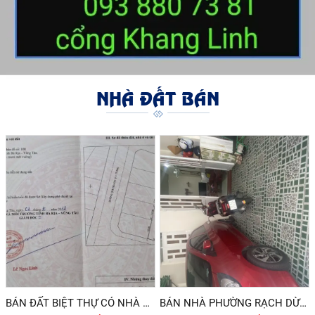
NHÀ ĐẤT BÁN
BÁN ĐẤT BIỆT THỰ CÓ NHÀ XƯỞNG VỪA CHO THU NHẬP HÀNG THÁNG VỪA SINH LỜI CAO NGAY KHI XUỐNG TIỀN TẠI T
BÁN NHÀ PHƯỜNG RẠCH DỪA 3,990 TỶ 2025