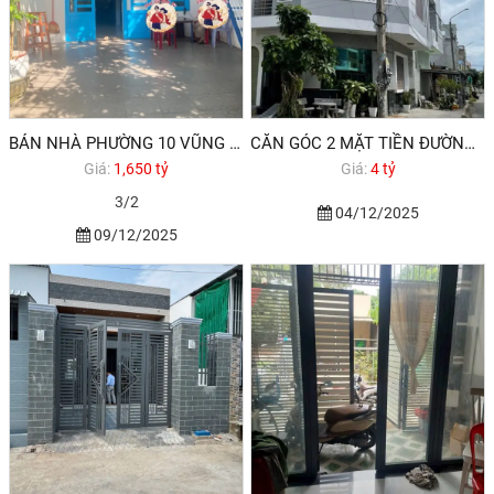
BÁN NHÀ PHƯỜNG 10 VŨNG TÀU GẦN BIỂN GIÁ CHỈ 1,650 TỶ PHỦ HỒNG
CĂN GÓC 2 MẶT TIỀN ĐƯỜNG NHỰA VỈA HÈ PHƯỚC TỈNH - LONG ĐIỀN BRVT
Giá:
1,650 tỷ
Giá:
4 tỷ
3/2
04/12/2025
09/12/2025