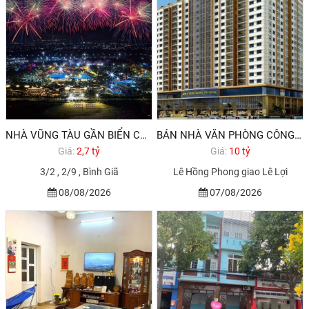
NHÀ VŨNG TÀU GẦN BIỂN CẦN BÁN GIÁ DƯỚI 3 TỶ
BÁN NHÀ VĂN PHÒNG CÔNG TY CHUNG CƯ VŨNG TÀU 470M2 GIÁ 10 TỶ
Giá:
2,7 tỷ
Giá:
10 tỷ
3/2 , 2/9 , Bình Giã
Lê Hồng Phong giao Lê Lợi
08/08/2026
07/08/2026