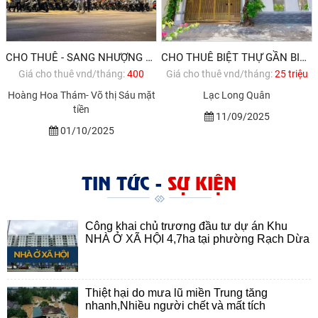
CHO THUÊ - SANG NHƯỢNG MẶT BẰNG KINH DOANH SIÊU ĐẸP GẦN BIỂN VŨNG TÀU
CHO THUÊ BIỆT THỰ GẦN BIỂN VŨNG TÀU
Giá cho thuê vnd/tháng:
400
Giá cho thuê vnd/tháng:
25 triệu
Hoàng Hoa Thám- Võ thị Sáu mặt
Lạc Long Quân
tiền
11/09/2025
01/10/2025
TIN TỨC -
SỰ KIỆN
Công khai chủ trương đầu tư dự án Khu
NHÀ Ở XÃ HỘI 4,7ha tại phường Rạch Dừa
Thiệt hại do mưa lũ miền Trung tăng
nhanh,Nhiều người chết và mất tích