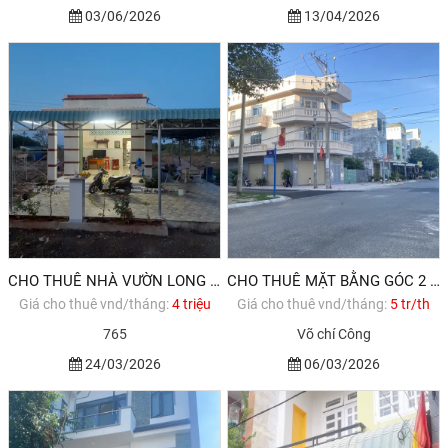
03/06/2026
13/04/2026
CHO THUÊ NHÀ VƯỜN LONG TÂN ĐẤT ĐỎ BRVT 12.000M2 4TR/TH
CHO THUÊ MẶT BẰNG GÓC 2 MẶT TIỀN ĐƯỜNG VÕ CHÍ CÔNG
Giá cho thuê vnd/tháng:
4 triệu
Giá cho thuê vnd/tháng:
5 tr/th
765
Võ chí Công
24/03/2026
06/03/2026