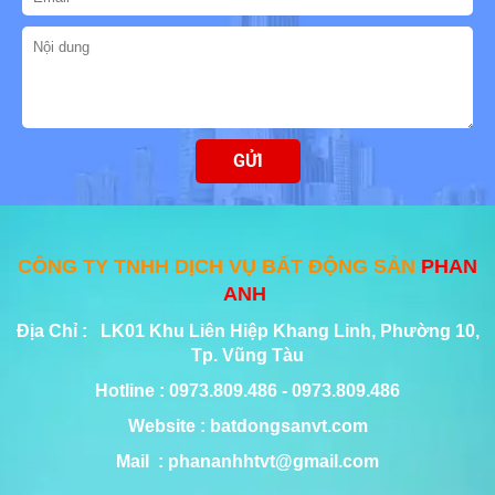
CÔNG TY TNHH DỊCH VỤ BẤT ĐỘNG SẢN
PHAN
ANH
Địa Chỉ : LK01 Khu Liên Hiệp Khang Linh, Phường 10,
Tp. Vũng Tàu
Hotline : 0973.809.486 - 0973.809.486
Website : batdongsanvt.com
Mail : phananhhtvt@gmail.com