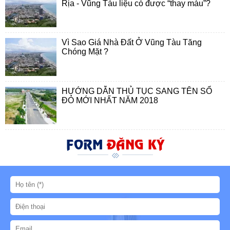
Rịa - Vũng Tàu liệu có được “thay máu”?
Vì Sao Giá Nhà Đất Ở Vũng Tàu Tăng
Chóng Mặt ?
HƯỚNG DẪN THỦ TỤC SANG TÊN SỔ
ĐỎ MỚI NHẤT NĂM 2018
FORM
ĐĂNG KÝ