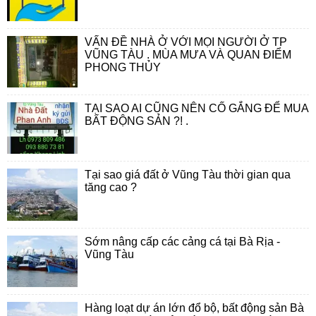
VẤN ĐỀ NHÀ Ở VỚI MỌI NGƯỜI Ở TP
VŨNG TÀU . MÙA MƯA VÀ QUAN ĐIỂM
PHONG THỦY
TẠI SAO AI CŨNG NÊN CỐ GẮNG ĐỂ MUA
BẤT ĐỘNG SẢN ?! .
Tại sao giá đất ở Vũng Tàu thời gian qua
tăng cao ?
Sớm nâng cấp các cảng cá tại Bà Rịa -
Vũng Tàu
Hàng loạt dự án lớn đổ bộ, bất động sản Bà