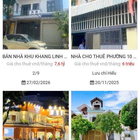
BÁN NHÀ KHU KHANG LINH VŨNG TÀU 1 TRỆT 2 LẦU. SỔ ĐỎ
NHÀ CHO THUÊ PHƯỜNG 10 VŨNG TÀU
Giá cho thuê vnd/tháng:
7,6 tỷ
Giá cho thuê vnd/tháng:
6 triệu
2/9
Lưu chí Hiếu
27/02/2026
20/11/2025