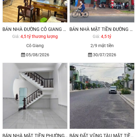
BÁN NHÀ ĐƯỜNG CÔ GIANG VŨNG TÀU
BÁN NHÀ MẶT TIỀN ĐƯỜNG 2/9 VŨNG TÀU DƯỚI 5 TỶ 1TR 2 LẦU
Giá:
4,5 tỷ thương lượng
Giá:
4,5 tỷ
Cô Giang
2/9 mặt tiền
05/08/2026
30/07/2026
BÁN NHÀ MẶT TIỀN PHƯỜNG RẠCH DỪA VŨNG TÀU
BÁN ĐẤT VŨNG TÀU MẶT TIỀN ĐƯỜNG PHẠM VĂN DINH PHƯỜNG THẮNG NHẤT