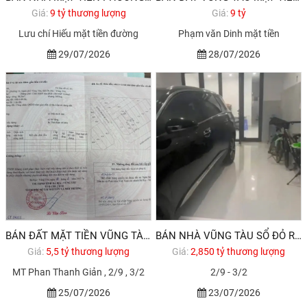
Giá:
9 tỷ thương lượng
Giá:
9 tỷ
Lưu chí Hiếu mặt tiền đường
Phạm văn Dinh mặt tiền
29/07/2026
28/07/2026
BÁN ĐẤT MẶT TIỀN VŨNG TÀU GẦN BIỂN GIÁ RẺ
BÁN NHÀ VŨNG TÀU SỔ ĐỎ RIÊNG DƯỚI 3 TỶ
Giá:
5,5 tỷ thương lượng
Giá:
2,850 tỷ thương lượng
MT Phan Thanh Giản , 2/9 , 3/2
2/9 - 3/2
25/07/2026
23/07/2026