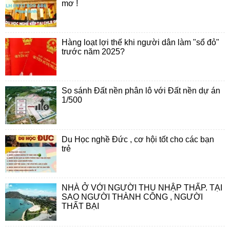
mơ !
Hàng loạt lợi thế khi người dân làm "sổ đỏ"
trước năm 2025?
So sánh Đất nền phân lô với Đất nền dự án
1/500
Du Học nghề Đức , cơ hội tốt cho các bạn
trẻ
NHÀ Ở VỚI NGƯỜI THU NHẬP THẤP. TẠI
SAO NGƯỜI THÀNH CÔNG , NGƯỜI
THẤT BẠI