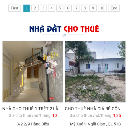
First
1
2
3
4
5
6
7
8
9
10
End
NHÀ ĐẤT
CHO THUÊ
NHÀ CHO THUÊ 1 TRỆT 2 LẦU GẦN BIỂN VŨNG TÀU GẦN SUN GRUOP
CHO THUÊ NHÀ GIÁ RẺ CÔNG NHÂN MỸ XUÂN- PHÚ MỸ
Giá cho thuê vnd/tháng:
10
Giá cho thuê vnd/tháng:
1,2tr
3/2 2/9 Hàng Điều
Mỹ Xuân- Ngãi Giao , QL 51B